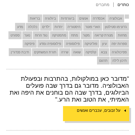
כותרים
מחברים
אבולוציה
אכסדרה
אנשים
ביוגרפיות
ביולוגיה
בריאות
ג'רונימו סטילטון
הארי פוטר
היסטוריה
יהדות
ילדים
כלכלה
מדע
מחזות
מנורת קריאה
מקור
מתח
מתמטיקה
נגד הרוח
נוער
ספורט
ספרות יפה
עיון
פוליטיקה
פילוסופיה
פילוסופיה ומדע
פיסיקה
פסיכולוגיה
צבא
קלסיקה
שואה
שירה
תורת המשחקים
תיבת פנדורין
תיכון לילה
תרגום
"מדובר כאן במולקולות, בהתרבות ובפעולת
האבולוציה. מדובר גם בדרך שבה פועלים
הביולוגים, בדרך שבה הם בוחנים את היפה ואת
האמיתי, את הטוב ואת הרע."
על זבובים, עכברים ואנשים