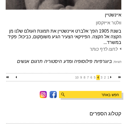
איינשטיין
וולטר אייזקסון
בשנת 1905 הפך אלברט איינשטיין את תמונת העולם שלנו מן
הקצה אל הקצה. הפיזיקאי הצעיר הגיע משומָקום, כביכול: פקיד
במשרד...
לחצו לדף כותר
ביוגרפיות
פילוסופיה ומדע
היסטוריה
תרגום
אנשים
תגיות:
10
9
8
7
6
5
4
3
2
1
קטלוג הספרים