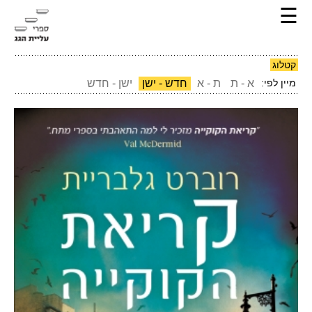
☰
קטלוג
מיין לפי:
א - ת
ת - א
חדש - ישן
ישן - חדש