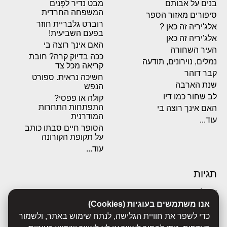
בנים על אבותם
מבט נדיר לפְּנים
המשפחה החרדית
סיפורים מאזור הספר
רוברט גלבריית חוזר
אלג'יריה זה כאן ?
בפעם השביעית!
אלג'יריה זה כאן
האם אינך רוצה בי
העיר השחורה
ככה בדיוק קרה? חובת
נמלים, נוירונים, תודעה
קריאה מכל צד
קבר דוהר
חשיכה נראית. ספורט
שנת הארבה
הנפש
לב שחור כמו דיו
קולה או פפסי?
התפתחות התחרות
האם אינך רוצה בי
המודרנית
עוד...
הסופר חיים סבתו כותב
על תקופת הקורונה
עוד...
תגיות
אבולוציה
אנו משתמשים בעוגיות (Cookies)
אכסדרה
אנשים
כדי לשפר את חוויית הגלישה, לנתח שימוש באתר, ולשמור