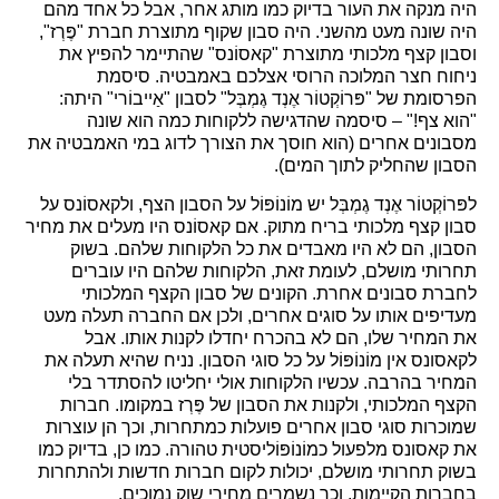
היה מנקה את העור בדיוק כמו מותג אחר, אבל כל אחד מהם
היה שונה מעט מהשני. היה סבון שקוף מתוצרת חברת "פֶּרְז",
וסבון קצף מלכותי מתוצרת "קאסוֹנס" שהתיימר להפיץ את
ניחוח חצר המלוכה הרוסי אצלכם באמבטיה. סיסמת
הפרסומת של "פּרוֹקְטוֹר אֶנְד גֶמְבְּל" לסבון "אַייבוֹרי" היתה:
"הוא צף!" – סיסמה שהדגישה ללקוחות כמה הוא שונה
מסבונים אחרים (הוא חוסך את הצורך לדוג במי האמבטיה את
הסבון שהחליק לתוך המים).
לפּרוֹקְטוֹר אֶנְד גֶמְבְּל יש מוֹנוֹפּוֹל על הסבון הצף, ולקאסוֹנס על
סבון קצף מלכותי בריח מתוק. אם קאסוֹנס היו מעלים את מחיר
הסבון, הם לא היו מאבדים את כל הלקוחות שלהם. בשוק
תחרותי מושלם, לעומת זאת, הלקוחות שלהם היו עוברים
לחברת סבונים אחרת. הקונים של סבון הקצף המלכותי
מעדיפים אותו על סוגים אחרים, ולכן אם החברה תעלה מעט
את המחיר שלו, הם לא בהכרח יחדלו לקנות אותו. אבל
לקאסונס אין מוֹנוֹפּוֹל על כל סוגי הסבון. נניח שהיא תעלה את
המחיר בהרבה. עכשיו הלקוחות אולי יחליטו להסתדר בלי
הקצף המלכותי, ולקנות את הסבון של פֶּרְז במקומו. חברות
שמוכרות סוגי סבון אחרים פועלות כמתחרות, וכך הן עוצרות
את קאסונס מלפעול כמוֹנוֹפּוֹליסטית טהורה. כמו כן, בדיוק כמו
בשוק תחרותי מושלם, יכולות לקום חברות חדשות ולהתחרות
בחברות הקיימות, וכך נשמרים מחירי שוק נמוכים.