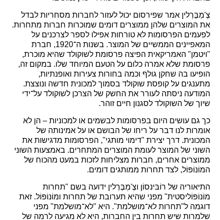
צֶ'מְבֶּרְלין אמר שפירסום יכול לעזור לחברות מסחריות לבדל
את המוצרים שלהן ממוצרים דומים שמוכרות חברות מתחרות.
לפעמים הפרסומות לא טורחות אפילו לספר לצרכנים על
המאפיינים הממשיים של המוצר. בשנות ה־1920, חברת
"ויטמן" האמריקאית הפיצה פרסומת לשוקולד שהיא מוכרת,
פרסומת שלא אמרה כלום על הטעם המיוחד שלו. במקום זה,
הופיעו בה שחקן גולף וכמה בחורות צעירות ואופנתיות,
מתענגים על קופסת שוקולד בסמוך למכונית חדשה ונוצצת.
המודעה ניסתה לעורר את החשק של הצרכן לשוקולד על־ידי
שיוך של השוקולד לסגנון חיים זוהר.
כך גם עושים היום בפרסומות לבשמים או למכוניות – הן לא
אומרות לנו דבר על ריחו של הבושם או על אמינותה של
המכונית. דרך יצירת "דימוי מותגי", הפרסומות מדגישות את
השוני של המוצר לעומת המוצרים המתחרים. באמצעות השוני
ממוצרים אחרים, חברות מצליחות לזכות במעט מהכוח של
המוֹנוֹפּוֹל, לצד תחרות ממותגים דומים.
התיאוריה של רוֹבּינסוֹן וצֶ'מְבֶּרְלין ידועה בשם "תחרות
מוֹנוֹפּוֹליסטית" מפני שהיא תערובת של תחרות ומוֹנוֹפּוֹל. זאת
דוגמה ל"תחרות לא־מושלמת". היא "לא־מושלמת" מפני
שלמרות שיש תחרות בין החברות, היא לא מגיעה לרמה של