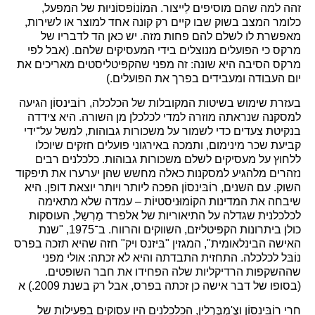
זהה למה שהם מוסיפים לַייצור. המוֹנוֹפּסוֹניוּת של המפעל,
כלומר המצב בשוק שבו קיים רק קונה אחד למוצר או לשירות,
מאפשרת לו לשלם להם פחות מזה. יש כאן הד לדבריו של
מרקס כי הפועלים מנוצלים בידי המעסיקים שלהם. (אבל לפי
מרקס הסיבה היא שונה: זה מפני שהקפּיטליסטים מאריכים את
יום העבודה ומעבידים בפרך את הפועלים.)
בעזרת שימוש בשיטות המקובלות של הכלכלה, רוֹבּינסוֹן הגיעה
למסקנה שנראתה מוזרה למדי לכלכלן מן השורה. היא צידדה
בנקיטת צעדים כדי לשמור על משכורות גבוהות, למשל על־ידי
קביעת שכר מינימום, ותמכה באירגוני פועלים חזקים שיוכלו
ללחוץ על מעסיקים לשלם משכורות גבוהות. כלכלנים רבים
נזהרים מלהגיע למסקנות כאלה מחשש שהן יערערו את תיפקוד
השוק. עם השנים, רוֹבּינסוֹן הפכה ליותר ויותר יוצאת דופן. היא
שיבחה את המדינות הקוֹמוּניסטיוֹת – עמדה שלא מתאימה
לכלכלנית שגדלה על התיאוריות של אלפרד מַרְשַל, העוסקות
כולן ביתרונות הקפּיטליזם, השווקים והרווח. ב־1975, "שנת
האישה הבינלאומית", המגזין "בּיזנס ויק" חזה שהיא תזכה בפרס
נוֹבּל לכלכלה. התחזית התבדתה והיא לא זכתה: אולי מפני
שההשקפות הרדיקליות שלה הפחידו את חבר השופטים.
(בסופו של דבר אישה כן זכתה בפרס, אבל רק בשנת 2009.) א
חרי רוֹבּינסוֹן וצֶ'מְבֶּרְלין, הכלכלנים היו עסוקים בפעילות של