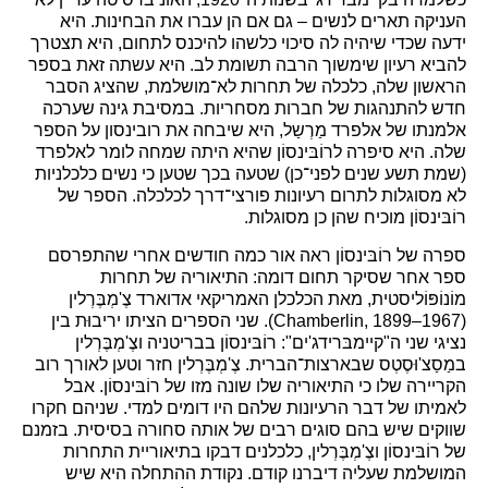
העניקה תארים לנשים – גם אם הן עברו את הבחינות. היא
ידעה שכדי שיהיה לה סיכוי כלשהו להיכנס לתחום, היא תצטרך
להביא רעיון שימשוך הרבה תשומת לב. היא עשתה זאת בספר
הראשון שלה, כלכלה של תחרות לא־מושלמת, שהציג הסבר
חדש להתנהגות של חברות מסחריות. במסיבת גינה שערכה
אלמנתו של אלפרד מַרְשַל, היא שיבחה את רובינסון על הספר
שלה. היא סיפרה לרוֹבּינסוֹן שהיא היתה שמחה לומר לאלפרד
(שמת תשע שנים לפני־כן) שטעה בכך שטען כי נשים כלכלניות
לא מסוגלות לתרום רעיונות פורצי־דרך לכלכלה. הספר של
רוֹבּינסוֹן מוכיח שהן כן מסוגלות.
ספרה של רוֹבּינסוֹן ראה אור כמה חודשים אחרי שהתפרסם
ספר אחר שסיקר תחום דומה: התיאוריה של תחרות
מוֹנוֹפּוֹליסטית, מאת הכלכלן האמריקאי אדוארד צֶ'מְבֶּרְלין
(Chamberlin, 1899–1967). שני הספרים הציתו יריבוּת בין
נציגי שני ה"קיימבּרידג'ים": רוֹבּינסוֹן בבריטניה וצֶ'מְבֶּרְלין
במַסַצ'וּסֶטְס שבארצות־הברית. צֶ'מְבֶּרְלין חזר וטען לאורך רוב
הקריירה שלו כי התיאוריה שלו שונה מזו של רוֹבּינסוֹן. אבל
לאמיתו של דבר הרעיונות שלהם היו דומים למדי. שניהם חקרו
שווקים שיש בהם סוגים רבים של אותה סחורה בסיסית. בזמנם
של רוֹבּינסוֹן וצֶ'מְבֶּרְלין, כלכלנים דבקו בתיאוריית התחרות
המושלמת שעליה דיברנו קודם. נקודת ההתחלה היא שיש