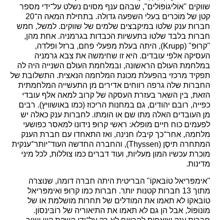
שווקים "אוֹליגוֹפּוֹלים", שבהם ענף מסוים נשלט על־ידי מספר
קטן של מוֹכרים בעלי השפעה גדולה. בתחילת המאה ה־20
חברות ענק שלטו במיקבצים שלמים של שווקים. למשל, חמש
חברות בלבד שלטו בתעשיות הכבדות בגרמניה. אחת מהן,
"קרוּפּ" (Krupp), היתה בעלת מפעלי פחם, ברזל ופלדה,
העסיקה אלפי עובדים. היא זו שחימשה את צבא גרמניה
במלחמת העולם הראשונה, ובמלחמת העולם השנייה היה לה
תפקיד מרכזי בהפעלת מכונת המלחמה הנאצית. התשלובת של
החברות שלה גרפה רווחים אדירים מן התעשייה המלחמתית
הזאת, בין השאר בעזרת העסקה של קרוב למאה אלף עובדי
כפייה, רובם יהודים, גם במחנות הריכוז (כמו באושוויץ). רבים
מן העובדים האלה מתו שם או הומתו. לחברות ענק כאלה יש
לפעמים כוח חיים מופלא: ראשי קרוּפּ נידונו למאסר כפושעי
מלחמה, אחר־כך קיבלו חנינה, ואז התאחדו עם חברת הענק
המתחרה תיסֶן (Thyssen), והחברה החדשה העוד־יותר־ענקית
מוכרת עכשיו המון מעליות, ועוד דברים כמו צוללות, לכל מיני
מדינות.
"אימפּריאל טוֹבּאקוֹ" הבריטית היתה חברה דומה, שנוצרה
מתוך 13 חברות קטנות יותר. חברות כמו קרוּפּ ואימפּריאל
טוֹבּאקוֹ לא תאמו את המודלים של תחרות מושלמת או של
מוֹנוֹפּוֹל, אבל הן גם לא תאמו את התיאוריה של רוֹבּינסוֹן.