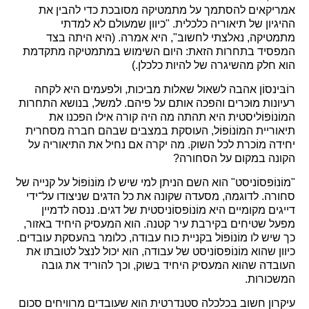
אמריקאים להסתמך על מתמטיקה מסובכת כדי להבין את
ההיגיון של תיאוריה כלכלית. "כיוון שמעולם לא למדתי
מתמטיקה, נאלצתי לחשוב", היא אמרה. (היא היתה בצד
המפסיד בתחרות הזאת: היום השימוש במתמטיקה מתקדמת
הוא חלק מהשיגרה של להיות כלכלן.)
רוֹבּינסוֹן אהבה לשאול שאלות מביכות, ולפעמים היא לקחה
רעיונות מוּכּרים והפכה אותם על פיהם. למשל, בנושא התחרות
המוֹנוֹפּוֹליסטית היא תהתה מה היה קורה אילו הפכנו את
תיאוריית המוֹנוֹפּוֹל, העוסקת במצבים שבהם חברה מסחרית
יחידה מוֹכרת לכל השוק. מה יקרה אם נחיל את התיאוריה על
הקונה במקום על הסחורה?
"מוֹנוֹפּסוֹניסט" הוא השם הניתן למי שיש לו מוֹנוֹפּוֹל על קנייה של
סחורה. לדוגמה, מסעדה שקונה את כל הדגים שניצודו על־ידי
דייגים מקומיים היא מוֹנוֹפּסוֹניסטית של דגים. ננסה לדמיין
מפעל שטיחים בקירבת עיר קטנה. הוא המעסיק היחיד באזור,
כך שיש לו מוֹנוֹפּוֹל בקניית כוח עבודה, כלומר בהעסקת עובדים.
כיוון שהוא מוֹנוֹפּסוֹניסט של עבודה, הוא יכול לנצל לטובתו את
העובדה שהוא המעסיק היחיד בשוק, וכך להוריד את גובה
המשכורות.
עיקרון חשוב בכלכלה סטנדרטית הוא שעובדים מרוויחים סכום