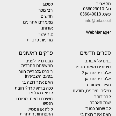
תל אביב
קטלוג
טל. 036029010
רבי מכר
פקס. 036040013
חדשים
info@bita.co.il
מאמרים אחרונים
אודותנו
WebManager
צור קשר
מדיניות פרטיות
ספרים חדשים
פרקים ראשונים
בנים על אבותם
מבט נדיר לפְּנים
המשפחה החרדית
סיפורים מאזור הספר
רוברט גלבריית חוזר
אלג'יריה זה כאן ?
בפעם השביעית!
אלג'יריה זה כאן
האם אינך רוצה בי
העיר השחורה
ככה בדיוק קרה? חובת
נמלים, נוירונים, תודעה
קריאה מכל צד
קבר דוהר
חשיכה נראית. ספורט
שנת הארבה
הנפש
לב שחור כמו דיו
קולה או פפסי?
התפתחות התחרות
האם אינך רוצה בי