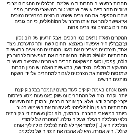
תחרות בתעשייה תחרותית מושלמת. הכלכלנים נוהגים לומר כי
שווקים תחרותיים עושים שימוש טוב במשאבי הציבור, מפני
שהם מספקים את המוצרים שאנשים רוצים במחירים נמוכים.
אי־אפשר לומר את אותו הדבר על המוֹנוֹפּוֹלים, כי הם גובים
מחירים גבוהים ומייצרים פחות.
המקרים האלה נראים כמו הפכים. אבל הרעיון של רוֹבּינסוֹן
וצֶ'מְבֶּרְלין היה איפשהו באמצע, תחום קשה יותר להערכה. מצד
אחד, הצרכנים מעריכים את מיגוון המותגים המוצעים בתעשיות
תחרותיות מוֹנוֹפּוֹליסטיוֹת: הם אוהבים את האפשרות לבחור בין
קוֹלה, פֶּפְּסי, וסוגי המשקאות הרבים האחרים שמציעה תעשיית
המשקאות הקלים. מצד שני, בתעשיות האלה יש המון חברות
שמנסות לפתות את הצרכנים לעבור למתחרים על־ידי השקת
מותגים חדשים.
האם אנחנו באמת זקוקים לעוד בושם שנמכר בבקבוק קצת
יותר יוקרתי מזה של המתחרים ומשוּוק באמצעות מסע פירסום
יקר? קרוב לוודאי שלא, כך אומרים רבים, ובמובן הזה תעשיות
תחרותיות באופן מוֹנוֹפּוֹליסטי לא עושות את השימוש הטוב
ביותר במשאבי החברה. בהמשך, רוֹבּינסוֹן נעשתה די ביקורתית
כלפי הכלכלה הרגילה שעליה גדלה. "המטרה של לימודי
הכלכלה היא [...] ללמוד איך לא לתת לכלכלנים להוליך אותנו
שולל", היא אמרה. היא לא אהבה את הנטייה של כלכלנים