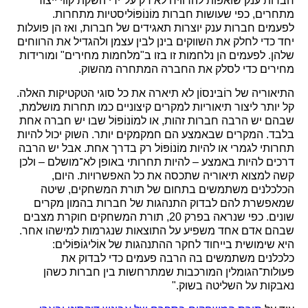
חברות ענק שואפות להרוויח לא רק על־ידי השקת קווי ייצור
מתחרים, כפי שעושות חברות מוֹנוֹפּוֹליסטיות מתחרות.
לפעמים חברות ענק יוצרות תאגידים של חברות, ואז הן פועלות
יחד כדי לחלק את השווקים בינן לבין עצמן ולהגדיל את הרווחים
שלהן. לפעמים הן נלחמות זו בזו ב"מלחמות מחירים" ומורידות
מחירים כדי לסלק את החברה המתחרה מהשוק.
התיאוריה של רוֹבּינסוֹן לא תיארה את כל סוגי הטקטיקות האלה.
קל יותר ליצור תיאוריות למקרים קיצוניים כמו תחרות מושלמת,
שבהם יש הרבה חברות זהות, או למוֹנוֹפּוֹל שבו יש חברה אחת
בלבד. המקרים שבאמצע הם חמקמקים יותר. השוק יכול להיות
תחרותי לגמרי או להיות מוֹנוֹפּוֹל רק בדרך אחת. אבל יש הרבה
דרכים להיות באמצע – להיות תחרותי באופן לא־מושלם – ולכן
קשה למצוא תיאוריה שתכסה את כל האפשרויות. היום,
הכלכלנים משתמשים בתחום של תורת המשחקים, שיטה
שמאפשרת להם לבדוק התנהגות של חברות בהמון מקרים
שונים. כפי שנראה בפרק 20, תורת המשחקים חוקרת מצבים
שבהם אדם אחד משפיע על התוצאות שנגרמות למישהו אחר.
היא שימושית בייחוד לחקר ההתנהגות של אוֹליגוֹפּוֹלים:
כלכלנים משתמשים בה הרבה פעמים כדי לבדוק את
פעולות־הגומלין המורכבות שמתרחשות בין חברות כשהן
נאבקות על השליטה בשוק."