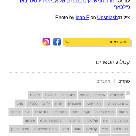
עוד על
תורת המשחקים בספרם של אבינש דיקסיט ובארי
ניילבאף
צילום:Photo by
Unsplash
on
Ioan F
קטלוג הספרים
כותרים
מחברים
אבולוציה
אכסדרה
אנשים
ביוגרפיות
ביולוגיה
בריאות
ג'רונימו סטילטון
הארי פוטר
היסטוריה
יהדות
ילדים
כלכלה
מדע
מחזות
מנורת קריאה
מקור
מתח
מתמטיקה
נגד הרוח
נוער
ספורט
ספרות יפה
עיון
פוליטיקה
פילוסופיה
פילוסופיה ומדע
פיסיקה
פסיכולוגיה
צבא
קלסיקה
שואה
שירה
תורת המשחקים
תיבת פנדורין