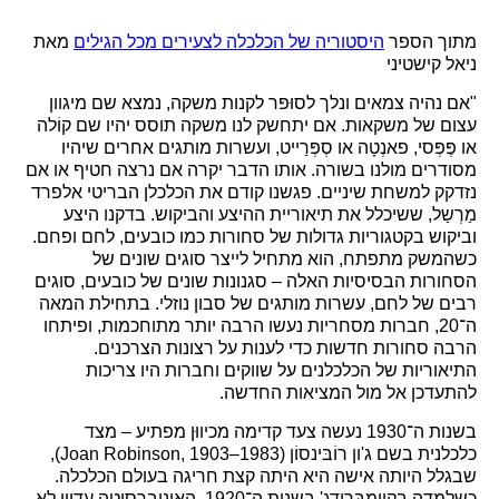
מתוך הספר
היסטוריה של הכלכלה לצעירים מכל הגילים
מאת
ניאל קישטיני
"אם נהיה צמאים ונלך לסוּפּר לקנות משקה, נמצא שם מיגוון
עצום של משקאות. אם יתחשק לנו משקה תוסס יהיו שם קוֹלה
או פֶּפְּסי, פאנְטָה או סְפְּרַייט, ועשרות מותגים אחרים שיהיו
מסודרים מולנו בשורה. אותו הדבר יקרה אם נרצה חטיף או אם
נזדקק למשחת שיניים. פגשנו קודם את הכלכלן הבריטי אלפרד
מַרְשַל, ששיכלל את תיאוריית ההיצע והביקוש. בדקנו היצע
וביקוש בקטגוריות גדולות של סחורות כמו כובעים, לחם ופחם.
כשהמשק מתפתח, הוא מתחיל לייצר סוגים שונים של
הסחורות הבסיסיות האלה – סגנונות שונים של כובעים, סוגים
רבים של לחם, עשרות מותגים של סבון נוזלי. בתחילת המאה
ה־20, חברות מסחריות נעשו הרבה יותר מתוחכמות, ופיתחו
הרבה סחורות חדשות כדי לענות על רצונות הצרכנים.
התיאוריות של הכלכלנים על שווקים וחברות היו צריכות
להתעדכן אל מול המציאות החדשה.
בשנות ה־1930 נעשה צעד קדימה מכיווּן מפתיע – מצד
כלכלנית בשם ג'ון רוֹבּינסוֹן (Joan Robinson, 1903–1983),
שבגלל היותה אישה היא היתה קצת חריגה בעולם הכלכלה.
כשלמדה בקיימבּרידג' בשנות ה־1920, האוניברסיטה עדיין לא