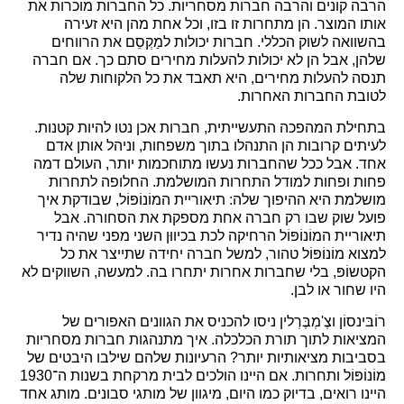
הרבה קונים והרבה חברות מסחריות. כל החברות מוכרות את
אותו המוצר. הן מתחרות זו בזו, וכל אחת מהן היא זעירה
בהשוואה לשוק הכללי. חברות יכולות למַקְסֵם את הרווחים
שלהן, אבל הן לא יכולות להעלות מחירים סתם כך. אם חברה
תנסה להעלות מחירים, היא תאבד את כל הלקוחות שלה
לטובת החברות האחרות.
בתחילת המהפכה התעשייתית, חברות אכן נטו להיות קטנות.
לעיתים קרובות הן התנהלו בתוך משפחות, וניהל אותן אדם
אחד. אבל ככל שהחברות נעשו מתוחכמות יותר, העולם דמה
פחות ופחות למודל התחרות המושלמת. החלופה לתחרות
מושלמת היא ההיפוך שלה: תיאוריית המוֹנוֹפּוֹל, שבודקת איך
פועל שוק שבו רק חברה אחת מספקת את הסחורה. אבל
תיאוריית המוֹנוֹפּוֹל הרחיקה לכת בכיווּן השני מפני שהיה נדיר
למצוא מוֹנוֹפּוֹל טהור, למשל חברה יחידה שתייצר את כל
הקטשוֹפּ, בלי שחברות אחרות יתחרו בה. למעשה, השווקים לא
היו שחור או לבן.
רוֹבּינסוֹן וצֶ'מְבֶּרְלין ניסו להכניס את הגוונים האפורים של
המציאות לתוך תורת הכלכלה. איך מתנהגות חברות מסחריות
בסביבות מציאותיות יותר? הרעיונות שלהם שילבו היבטים של
מוֹנוֹפּוֹל ותחרות. אם היינו הולכים לבית מרקחת בשנות ה־1930
היינו רואים, בדיוק כמו היום, מיגוון של מותגי סבונים. מותג אחד