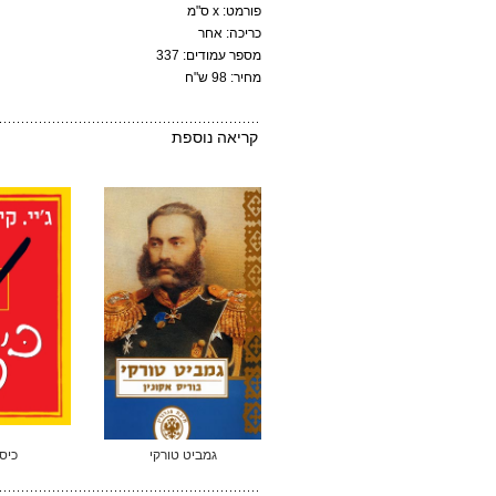
פורמט: x ס"מ
כריכה: אחר
מספר עמודים: 337
מחיר: 98 ש"ח
קריאה נוספת
גמביט טורקי
כיסא