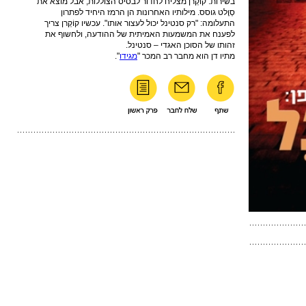
בשירות. קוֹקְרן מצליח לחדור לבסיס הצוללות, אבל מוצא את
סְוֶלט גוסס. מילותיו האחרונות הן הרמז היחיד לפתרון
התעלומה: "רק סנטינל יכול לעצור אותו". עכשיו קוֹקְרן צריך
לפענח את המשמעות האמיתית של ההודעה, ולחשוף את
זהותו של הסוכן האגדי – סנטינל.
מתיו דן הוא מחבר רב המכר "
מגידו
".