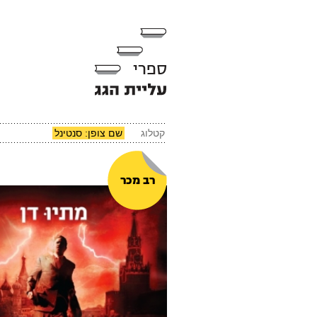
קטלוג
שם צופן: סנטינל