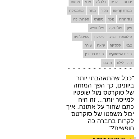
יהדות
ילדים
כלכלה
מדע
מחזות
מנורת קריאה
מקור
מתח
מתמטיקה
נגד הרוח
נוער
ספורט
ספרות יפה
עיון
פוליטיקה
פילוסופיה
פילוסופיה ומדע
פיסיקה
פסיכולוגיה
צבא
קלסיקה
שואה
שירה
תורת המשחקים
תיבת פנדורין
תיכון לילה
תרגום
"ככל שהתאהבתי יותר
ביוונים, כך הפך המחזה
של סוקרטס מול שופטיו
למייסר יותר... זה היה
כתם שחור על אתונה. איך
יכול משפטו של סוקרטס
לקרות בחברה כה
חופשית?"