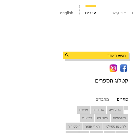
צור קשר
עברית
english
קטלוג הספרים
כותרים
מחברים
אבולוציה
אכסדרה
אנשים
ביוגרפיות
ביולוגיה
בריאות
ג'רונימו סטילטון
הארי פוטר
היסטוריה