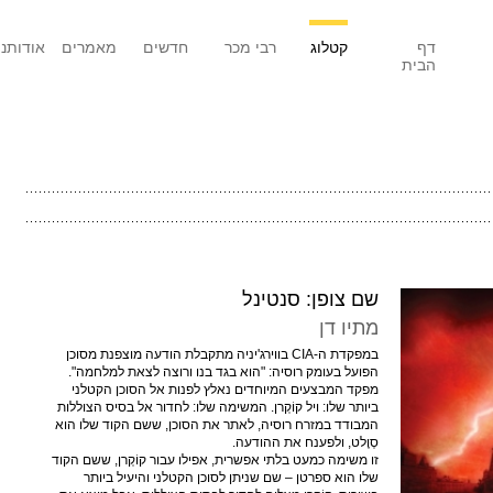
דף
קטלוג
רבי מכר
חדשים
מאמרים
אודותנו
הבית
שם צופן: סנטינל
מתיו דן
במפקדת ה-
CIA
בווירג'יניה מתקבלת הודעה מוצפנת מסוכן
הפועל בעומק רוסיה: "הוא בגד בנו ורוצה לצאת למלחמה".
מפקד המבצעים המיוחדים נאלץ לפנות אל הסוכן הקטלני
ביותר שלו: ויל קוֹקְרן. המשימה שלו: לחדור אל בסיס הצוללות
המבודד במזרח רוסיה, לאתר את הסוכן, ששם הקוד שלו הוא
סְוֶלט, ולפענח את ההודעה.
זו משימה כמעט בלתי אפשרית, אפילו עבור קוֹקְרן, ששם הקוד
שלו הוא ספרטן – שם שניתן לסוכן הקטלני והיעיל ביותר