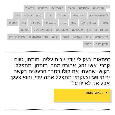
אבולוציה
אכסדרה
אנשים
ביוגרפיות
ביולוגיה
בריאות
ג'רונימו סטילטון
הארי פוטר
היסטוריה
יהדות
ילדים
כלכלה
מדע
מחזות
מנורת קריאה
מקור
מתח
מתמטיקה
נגד הרוח
נוער
ספורט
ספרות יפה
עיון
פוליטיקה
פילוסופיה
פילוסופיה ומדע
פיסיקה
פסיכולוגיה
צבא
קלסיקה
שואה
שירה
תורת המשחקים
תיבת פנדורין
תיכון לילה
תרגום
"פתאום צעק לי גידי: יורים עלינו. תותחן, טווח
קרבי, אש! נהג, אחורה מהר! תותחן, תתפלל!
בקושי שמעתי את קולו בסבך הרעשים בקשר.
יריתי פגז וצעקתי: תתפלל אתה גידי! והוא צעק:
אבל אני לא יודע!"
תיאום כוונות