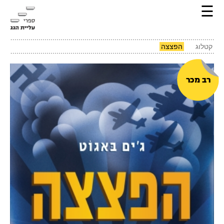
☰
קטלוג
הפצצה