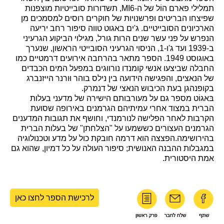
תמלילי פארם הוֹל של ה-
MI6
, תשדורות סובייטיות מוצפנות
שפיצחו הבריטים ופרשנויות של חוקרים רוסים למסמכים מן
הארכיונים הסובייטיים. ג'ים באגוט טווה סיפור רחב יריעה
הנפרש על פני עשר שנים הרות גורל, מגילוי הביקוע הגרעיני
ב-1939 ועד ג'ו-1, הניסוי הגרעיני הסובייטי הראשון, שנערך
באוגוסט 1949. הספר מתאר בהרחבה אירועים דרמטיים כמו
החבלה שביצעו אנשי קומנדו נורווגים במפעל המים הכבדים
של הנאצים, והפגישה הידועה בין נילס בוהר וּורנר הייזנברג
בקופנהגן בעת הכיבוש הנאצי של דנמרק.
בּאגוֹט מספר גם על מעורבותם הישירה של מדעני בעלות
הברית במצוד אחרי עמיתיהם הגרמנים באירופה שסועת
הקרבות לאחר הפלישה לנורמנדי, וחושף את תגובות המדענים
הגרמנים העצורים כששמעו על "הצלחתן" של בעלות הברית
בהירושימה.הפצצה הוא דרמה חובקת כול על מדע וטכנולוגיה
במגבלות ההבנה האנושית; סיפור העולה על כל דמיון, שהוא גם
אמת היסטורית.
לרכישת הספר לחצו כאן