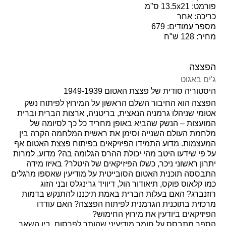
פורמט: 13.5x21 ס"מ
כריכה: אחר
מספר עמודים: 679
מחיר: 128 ש"ח
הפצצה
ג'ים באגוט
היסטוריה סודית של פצצת האטום 1949-1939
הפצצה
הוא החיבור השלם הראשון על המירוץ לפיתוח נשק
אטומי שניהלו גרמניה הנאצית, בריטניה, ארצות הברית וברית
המועצות – הנשק שהביא באופן מחריד כל כך לסיומה של
מלחמת העולם השנייה וסימן את ראשית המלחמה הקרה בין
המעצמות. מדוע התמידו הפיזיקאים בפיתוח פצצת האטום אף
על פי שידעו היטב מהי יכולת ההרס הגלומה בה? מדוע, למרות
יתרון ראשוני ניכר, כשלו הפיזיקאים של היטלר? באיזו מידה
התבססה תוכנית האטום הסובייטית על מודיעין שאספו מרגלים
כמו קלאוס פוקס, תיאודור הול, דיוויד גרינגלס ובני הזוג
רוזנברג? האם בעלות הברית באמת תיכננו להתנקש בדמות
מרכזית בתוכנית הגרמנית לפיתוח הפצצה? האם עודדו
הפיזיקאים ביודעין את מירוץ החימוש?
הספר מתבסס על חומר מודיעיני שהותר לפרסום, בין השאר