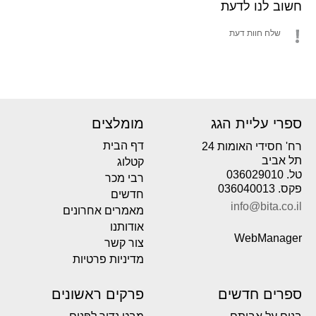
חשוב לנו לדעת
שלח חוות דעת
ספרי עליית הגג
מומלצים
דף הבית
רח' חסידי האומות 24
תל אביב
קטלוג
טל. 036029010
רבי מכר
פקס. 036040013
חדשים
info@bita.co.il
מאמרים אחרונים
אודותנו
WebManager
צור קשר
מדיניות פרטיות
ספרים חדשים
פרקים ראשונים