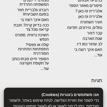
בנים על אבותם
מבט נדיר לפְּנים
המשפחה החרדית
סיפורים מאזור הספר
רוברט גלבריית חוזר
אלג'יריה זה כאן ?
בפעם השביעית!
אלג'יריה זה כאן
האם אינך רוצה בי
העיר השחורה
ככה בדיוק קרה? חובת
נמלים, נוירונים, תודעה
קריאה מכל צד
קבר דוהר
חשיכה נראית. ספורט
שנת הארבה
הנפש
לב שחור כמו דיו
קולה או פפסי?
התפתחות התחרות
האם אינך רוצה בי
המודרנית
עוד...
הסופר חיים סבתו כותב
על תקופת הקורונה
עוד...
תגיות
אבולוציה
אכסדרה
אנו משתמשים בעוגיות (Cookies)
אנשים
כדי לשפר את חוויית הגלישה, לנתח שימוש באתר, ולשמור
ביוגרפיות
העדפות. ניתן לבחור לאשר או לא לאשר שימוש בעוגיות