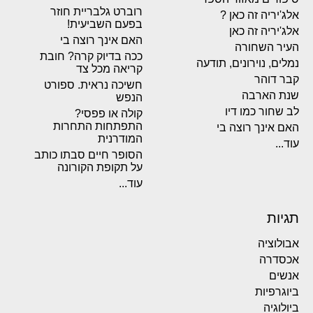
רוברט גלבריית חוזר
אלג'יריה זה כאן ?
בפעם השביעית!
אלג'יריה זה כאן
האם אינך רוצה בי
העיר השחורה
ככה בדיוק קרה? חובת
נמלים, נוירונים, תודעה
קריאה מכל צד
קבר דוהר
חשיכה נראית. ספורט
שנת הארבה
הנפש
לב שחור כמו דיו
קולה או פפסי?
התפתחות התחרות
האם אינך רוצה בי
המודרנית
עוד...
הסופר חיים סבתו כותב
על תקופת הקורונה
עוד...
תגיות
אבולוציה
אכסדרה
אנשים
ביוגרפיות
ביולוגיה