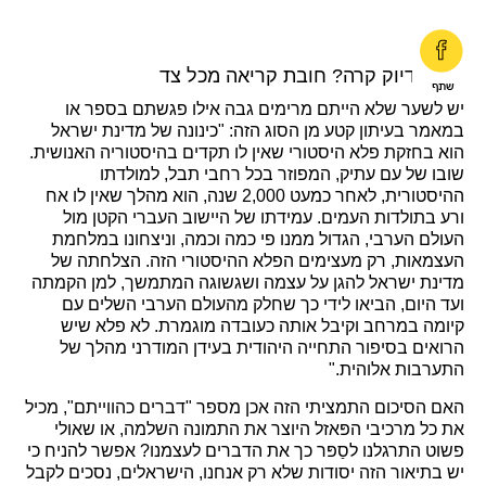
ככה בדיוק קרה? חובת קריאה מכל צד
יש לשער שלא הייתם מרימים גבה אילו פגשתם בספר או
במאמר בעיתון קטע מן הסוג הזה: "כינונה של מדינת ישראל
הוא בחזקת פלא היסטורי שאין לו תקדים בהיסטוריה האנושית.
שובו של עם עתיק, המפוזר בכל רחבי תבל, למולדתו
ההיסטורית, לאחר כמעט 2,000 שנה, הוא מהלך שאין לו אח
ורע בתולדות העמים. עמידתו של היישוב העברי הקטן מול
העולם הערבי, הגדול ממנו פי כמה וכמה, וניצחונו במלחמת
העצמאות, רק מעצימים הפלא ההיסטורי הזה. הצלחתה של
מדינת ישראל להגן על עצמה ושגשוגה המתמשך, למן הקמתה
ועד היום, הביאו לידי כך שחלק מהעולם הערבי השלים עם
קיומה במרחב וקיבל אותה כעובדה מוגמרת. לא פלא שיש
הרואים בסיפור התחייה היהודית בעידן המודרני מהלך של
התערבות אלוהית."
האם הסיכום התמציתי הזה אכן מספר "דברים כהווייתם", מכיל
את כל מרכיבי הפּאזל היוצר את התמונה השלמה, או שאולי
פשוט התרגלנו לסַפּר כך את הדברים לעצמנו? אפשר להניח כי
יש בתיאור הזה יסודות שלא רק אנחנו, הישראלים, נסכים לקבל