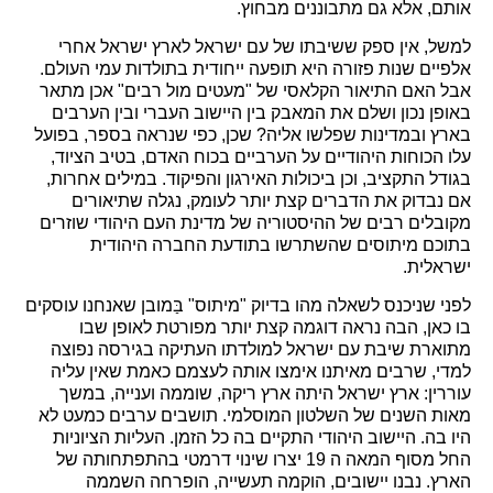
אותם, אלא גם מתבוננים מבחוץ.
למשל, אין ספק ששיבתו של עם ישראל לארץ ישראל אחרי
אלפיים שנות פזורה היא תופעה ייחודית בתולדות עמי העולם.
אבל האם התיאור הקלאסי של "מעטים מול רבים" אכן מתאר
באופן נכון ושלם את המאבק בין היישוב העברי ובין הערבים
בארץ ובמדינות שפלשו אליה? שכן, כפי שנראה בספר, בפועל
עלו הכוחות היהודיים על הערביים בכוח האדם, בטיב הציוד,
בגודל התקציב, וכן ביכולות האירגון והפיקוד. במילים אחרות,
אם נבדוק את הדברים קצת יותר לעומק, נגלה שתיאורים
מקובלים רבים של ההיסטוריה של מדינת העם היהודי שוזרים
בתוכם מיתוסים שהשתרשו בתודעת החברה היהודית
ישראלית.
לפני שניכנס לשאלה מהו בדיוק "מיתוס" בַּמובן שאנחנו עוסקים
בו כאן, הבה נראה דוגמה קצת יותר מפורטת לאופן שבו
מתוארת שיבת עם ישראל למולדתו העתיקה בגירסה נפוצה
למדי, שרבים מאיתנו אימצו אותה לעצמם כאמת שאין עליה
עוררין: ארץ ישראל היתה ארץ ריקה, שוממה וענייה, במשך
מאות השנים של השלטון המוסלמי. תושבים ערבים כמעט לא
היו בה. היישוב היהודי התקיים בה כל הזמן. העליות הציוניות
החל מסוף המאה ה 19 יצרו שינוי דרמטי בהתפתחותה של
הארץ. נבנו יישובים, הוקמה תעשייה, הופרחה השממה