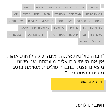
אבולוציה
אכסדרה
אנשים
ביוגרפיות
ביולוגיה
בריאות
ג'רונימו סטילטון
הארי פוטר
היסטוריה
יהדות
ילדים
כלכלה
מדע
מחזות
מנורת קריאה
מקור
מתח
מתמטיקה
נגד הרוח
נוער
ספורט
ספרות יפה
עיון
פוליטיקה
פילוסופיה
פילוסופיה ומדע
פיסיקה
פסיכולוגיה
צבא
קלסיקה
שואה
שירה
תורת המשחקים
תיבת פנדורין
תיכון לילה
תרגום
"חברה פוליטית איננה, ואינה יכולה להיות, ארגון.
אין אנו משתייכים אליה מיוזמתנו; אנו פשוט
מוצאים עצמנו בחברה פוליטית מסוימת ברגע
מסוים בהיסטוריה."
צדק כהוֹגנוּת
חשוב לנו לדעת