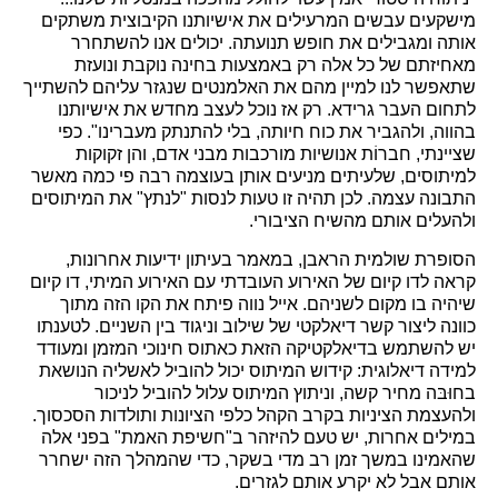
מישקעים עבשים המרעילים את אישיותנו הקיבוצית משתקים
אותה ומגבילים את חופש תנועתה. יכולים אנו להשתחרר
מאחיזתם של כל אלה רק באמצעות בחינה נוקבת ונועזת
שתאפשר לנו למיין מהם את האלמנטים שנגזר עליהם להשתייך
לתחום העבר גרידא. רק אז נוכל לעצב מחדש את אישיותנו
בהווה, ולהגביר את כוח חיותה, בלי להתנתק מעברינו". כפי
שציינתי, חברוֹת אנושיות מורכבות מבני אדם, והן זקוקות
למיתוסים, שלעיתים מניעים אותן בעוצמה רבה פי כמה מאשר
התבונה עצמה. לכן תהיה זו טעות לנסות "לנתץ" את המיתוסים
ולהעלים אותם מהשיח הציבורי.
הסופרת שולמית הראבן, במאמר בעיתון ידיעות אחרונות,
קראה לדו קיום של האירוע העובדתי עם האירוע המיתי, דו קיום
שיהיה בו מקום לשניהם. אייל נווה פיתח את הקו הזה מתוך
כוונה ליצור קשר דיאלקטי של שילוב וניגוד בין השניים. לטענתו
יש להשתמש בדיאלקטיקה הזאת כאתוס חינוכי המזמן ומעודד
למידה דיאלוגית: קידוש המיתוס יכול להוביל לאשליה הנושאת
בחוּבּה מחיר קשה, וניתוץ המיתוס עלול להוביל לניכור
ולהעצמת הציניות בקרב הקהל כלפי הציונות ותולדות הסכסוך.
במילים אחרות, יש טעם להיזהר ב"חשיפת האמת" בפני אלה
שהאמינו במשך זמן רב מדי בשקר, כדי שהמהלך הזה ישחרר
אותם אבל לא יקרע אותם לגזרים.