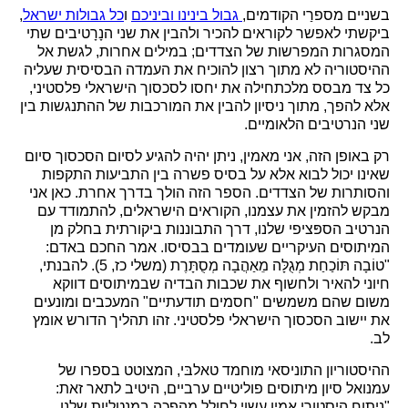
בשניים מספרַי הקודמים,
גבול בינינו וביניכם
ו
כל גבולות ישראל
,
ביקשתי לאפשר לקוראים להכיר ולהבין את שני הנָרָטיבים שתי
המסגרות המפרשות של הצדדים; במילים אחרות, לגשת אל
ההיסטוריה לא מתוך רצון להוכיח את העמדה הבסיסית שעליה
כל צד מבסס מלכתחילה את יחסו לסכסוך הישראלי פלסטיני,
אלא להפך, מתוך ניסיון להבין את המורכבות של ההתנגשות בין
שני הנרטיבים הלאומיים.
רק באופן הזה, אני מאמין, ניתן יהיה להגיע לסיום הסכסוך סיום
שאינו יכול לבוא אלא על בסיס פשרה בין התביעות התקפות
והסותרות של הצדדים. הספר הזה הולך בדרך אחרת. כאן אני
מבקש להזמין את עצמנו, הקוראים הישראלים, להתמודד עם
הנרטיב הספּציפי שלנו, דרך התבוננות ביקורתית בחלק מן
המיתוסים העיקריים שעומדים בבסיסו. אמר החכם באדם:
"טוֹבָה תּוֹכַחַת מְגֻלָּה מֵאַהֲבָה מְסֻתָּרֶת (משלי כז, 5). להבנתי,
חיוני להאיר ולחשוף את שכבות הבדיה שבמיתוסים דווקא
משום שהם משמשים "חסמים תודעתיים" המעכבים ומונעים
את יישוב הסכסוך הישראלי פלסטיני. זהו תהליך הדורש אומץ
לב.
ההיסטוריון התוניסאי מוחמד טאלבּי, המצוטט בספרו של
עמנואל סיון מיתוסים פוליטיים ערביים, היטיב לתאר זאת:
"ניתוח היסטורי אמין עשוי לחולל מהפכה במנטליות שלנו...