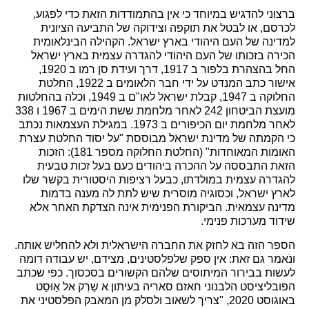
ברצוני להדגיש במיוחד כי אין בהתמודדות הזאת כדי לפגוע,
לכרסם, או לבטל את תוקפה וצידוקה של התביעה הציונית
למדינה של העם היהודי בארץ ישראל. הקהילה הבינלאומית
הכירה בזכותו של העם היהודי להגדרה עצמית בארץ ישראל
החל בהצהרת בלפור ב 1917, דרך ועידת סן רמו ב 1920,
אישור כתב המנדט על ידי חבר הלאומים ב 1922, החלטת
החלוקה ב 1947, קבלת ישראל לאו"ם ב 1949, וכלה בהחלטות
מועצת הביטחון 242 לאחר מלחמת ששת הימים ב 1967 ו 338
לאחר מלחמת יום הכיפורים ב 1973. במגילת העצמאות נכתב
כי הקמתה של מדינת ישראל מבוססת "על יסוד החלטת עצרת
האומות המאוחדות" (החלטת החלוקה מספר 181): הזכות
הזאת התבססה על ההכרה ביהודים כעם בעל זכות טבעית
להגדרה עצמית במולדתו, כבעל רציפות היסטורית בקשר שלו
לארץ ישראל, וכסוגיה מוסרית שיש לתת לה מענה בדמות
מדינה עצמאית. הביקורת הפנימית אינה הצדקת האחר אלא
שידוד מערכות פנימי.
הספר הזה בא לחזק את החברה הישראלית ולא להחליש אותה.
ונֹאמר גם זאת: אין ספק שלפלסטינים, מצידם, יש עבודה דומה
לעשות בבירור המיתוסים שלהם הקשורים בסכסוך. כפי שכתב
הפובליציסט הלבנוני חאזם סאריה בעיתון א שַרְק אל אַוּסַט
באוגוסט 2020, "צריך לשאוב ולסלק מן המאבק הפלסטיני את