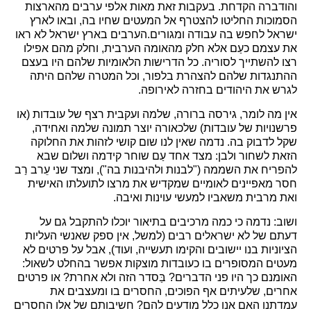
והודברה הקדחת. בעקבות זאת מאות אלפי ערבים מהארצות
הסמוכות החליטו להצטרף אל המעטים שחיו בה, ובאו לארץ
ישראל לחפש בה עבודה ומגורים.הערבים בארץ ישראל לא ראו
את עצמם כעַם אלא חלק מהאומה הערבית, וחלק מהם אפילו
רצו להשתייך לסוריה. כל הדרישות הלאומיות שלהם היו בעצם
ההתנגדות שלהם להצהרת בלפור, וכל המטרה שלהם היתה
לגרש את היהודים בחזרה לאירופה.
אין מה לומר, גירסה ברורה, שלמה ועקבית רצף של עובדות (או
פרשנויות של עובדות) שלכאורה יוצר תמונה שלמה ואחידה,
שקל לדבוק בה. נדמה שאין לנו שום קושי לזהות את החלוקה
הזאת לשחור ולבן: מצד אחד עַם שוחר קידמה ושלום שבא
להפריח את השממה ("לבנות ולהיבנות בה"), ומצד שני עֵרב רַב
חסר מאפיינים לאומיים שמקדיש את מרצו לתועלתו האישית
ואת מרבית משאביו למעשי עוינות ואיבה.
ושוב: נדמה כי כמה מרכיבים בתיאור יוכלו להתקבל גם על
דעתם של לא ישראלים רבים (למשל, אין ספק שאנשי העליות
הציוניות בנו יישובים והקימו תעשייה, ועוד), אבל על פרטים לא
מעטים המסופרים בו כעובדות מוצקות אפשר בהחלט לשאול:
האומנם כך היו פני הדברים? בַּסדר הזה ולא אחרת? או פרטים
אחרים, שלעיתים אף הפוכים, החסרים בו ומעצבים את
עמדתנו האם אנו כלל מודעים להם? חשיבותם של אלו החסרים