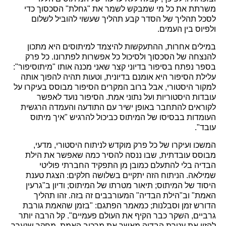
משרתת את כל מי שמבקש לשמר את "גחלת" הסכסוך כדי
לסכל תהליך של הסדר קבע תהליך שעשוי להוביל לשלום
ולפיוס בין העמים.
במילים אחרות, ההתעקשות להיצמד למיתוסים היא מתכון
להנצחה של הסכסוך ולסיכול כל אפשרות לפתרונו. כל פרק
בספר נפתח בסיפור בדיוני קצר שאני מכנה אותו "מיתוסיפור":
עלילת הסיפור היא אומנם בדיונית, וטעות תהיה להפוך אותה
למקור היסטורי, אבל ברוב המקרים הסיפור מבוסס בעיקרו על
עובדות היסטוריות ועל נתוני אמת. הסיפור נועד לאפשר
לקוראים להתחבר באופן ישיר עם התודעה והעמדה הרגשית
העומדות בבסיסו של המיתוס כביכול להרגיש "איך מיתוס
עובד".
המשכו ועיקרו של כל פרק מוקדש לניתוח היסטורי, מדעי,
מבוסס עובדתית, שבו ננסה להסיר כמה שאפשר את הילת
הבדיה בלי להתעלם כמובן מן התפקיד החברתי פוליטי
שמילאה. הניתוח הזה יתקיים בשלושה חלקים: הצגת טענת
היסוד של המיתוס; תיאור מטרתו של המיתוס; ודיון ב"גרעין
האמת" וב"הילת הבדיה" המעורבבים זה בזה. זהו תהליך
הדורש זמן וסבלנות; כמאמר הפתגם: "בזמן שהאמת גורבת
גרביים, השקר כבר הקיף את העולם פעמיים". קל הרבה יותר
להזין את עטרת הבדיה מאשר את מרכיב האמת. מחקר שנערך