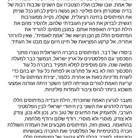
של אמת, שבו שולבו ועליו הצטברו עם השנים שכבות רבות של
בדיה שמטרתן גיוס פוליטי. כאן נעשה ניסיון לבחון ככל שניתן
את המיתוסים בחינה רציונלית, שקולה, נקייה ממעורבות
רגשית; לבדוק את הגרעין העובדתי שלהם, ולהסיר מהם את
הילת הבדיה האופפת אותם. במובן מסוים: להוריד את
המיתוסים הללו מן הכַּן הנישא של "אמת לאומית", שאין להרהר
אחריה, אל קרקע המציאות של חיינו היום עם מבט אל העתיד.
ביסודו של דבר, המיתוסים בחברה הישראלית נוצרו מתוך
הסכסוך עם הפלסטינים על ארץ ישראל, הנמשך כבר למעלה
ממאה שנה, והם מוסיפים למלא תפקיד בחברה כל עוד
הסכסוך הזה לא בא על פתרונו או לפחות כל עוד יש בהם כדי
לשרת מדיניות כזאת או אחרת. כלומר, יצירת המיתוס על ידי
קריעת האמת לגזרים וטווייתה לתוך השקר היתה ועודנה אמצעי
משכנע ביותר לגיוס ציבור לעמדות פוליטיות.
מעֵבר לגרעין האמת שהזכרתי, הילת הבדיה במיתוסים הללו
נועדה להדגיש את השוני בין היהודי ישראלי לבין הפלסטיני
הערבי, ולהעמיק את התיוגים של טוב ורע, נכון ולא נכון, צודק
ולא צודק, מוסרי ולא מוסרי, רודף שלום ורודף מלחמה,
בהתאמה. באופן הזה, המיתוסים מקבעים את העמדה השוללת
הכרה בלגיטימיות של הפלסטיני ואת ההכרה באנושיותו
ובזכויותיו. לפיכך, קבלה ללא ערעור של המיתוסים הללו