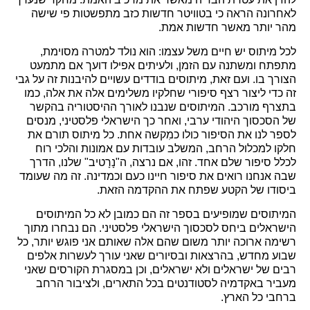
לאחרונה הראה כי בטוויטר חדשות כזב מתפשטות פי שישה
מהר יותר מאשר חדשות אמת.
לכל מיתוס יש חיים משל עצמו: הוא נולד למטרה מסוימת,
מתפתח ומשתנה עם הזמן, ולעיתים אפילו דועך אם מתמעט
הצורך בו. ועם זאת, מיתוסים בודדים עשויים להיבנות זה על גבי
זה כדי ליצור רצף סיפורי שחלקיו משלימים אלה את אלה, כמו
בתצרף מורכב. המיתוסים שנבנו לאורך ההיסטוריה בהקשר
של הסכסוך היהודי ערבי, ואחר כך הישראלי פלסטיני, מנסים
לספר לנו את הסיפור כולו כמִקשה אחת. כל מיתוס תורם את
חלקו למכלול הרחב, המשלב עובדות עם אמונות והלכי רוח
לכלל סיפור שלם אחד. זהו, אם נרצה, ה"נָרָטיב" שלנו, הדרך
שבה אנחנו רואים את סיפור חיינו כעם וכמדינה. זה מה שעומד
ביסודו של הקטע שפתח את ההקדמה הזאת.
המיתוסים שמופיעים בספר זה הם כמובן לא כל המיתוסים
הישראלים ביחס לסכסוך הישראלי פלסטיני. הם נבחרו מתוך
רשימה ארוכה יותר משום שהם אלה שאותם אני פוגש יותר, כל
שבוע מחדש, בהרצאות ובסיורים שאני עורך לעשרות אלפים
רבים של ישראלים ולא ישראלים, וכן במסגרת הקורסים שאני
מעביר באקדמיה לסטודנטים בכל התארים, ולציבור הרחב
ברחבי כל הארץ.