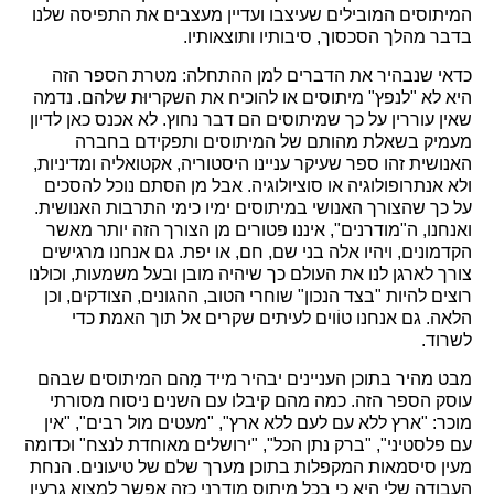
המיתוסים המובילים שעיצבו ועדיין מעצבים את התפיסה שלנו
בדבר מהלך הסכסוך, סיבותיו ותוצאותיו.
כדאי שנבהיר את הדברים למן ההתחלה: מטרת הספר הזה
היא לא "לנפץ" מיתוסים או להוכיח את השקריוּת שלהם. נדמה
שאין עוררין על כך שמיתוסים הם דבר נחוץ. לא אכנס כאן לדיון
מעמיק בשאלת מהותם של המיתוסים ותפקידם בחברה
האנושית זהו ספר שעיקר עניינו היסטוריה, אקטואליה ומדיניות,
ולא אנתרופולוגיה או סוציולוגיה. אבל מן הסתם נוכל להסכים
על כך שהצורך האנושי במיתוסים ימיו כימי התרבות האנושית.
ואנחנו, ה"מודרנים", איננו פטורים מן הצורך הזה יותר מאשר
הקדמונים, ויהיו אלה בני שם, חם, או יפת. גם אנחנו מרגישים
צורך לארגן לנו את העולם כך שיהיה מובן ובעל משמעות, וכולנו
רוצים להיות "בצד הנכון" שוחרי הטוב, ההגונים, הצודקים, וכן
הלאה. גם אנחנו טוֹוים לעיתים שקרים אל תוך האמת כדי
לשרוד.
מבט מהיר בתוכן העניינים יבהיר מייד מָהם המיתוסים שבהם
עוסק הספר הזה. כמה מהם קיבלו עם השנים ניסוח מסורתי
מוכר: "ארץ ללא עם לעם ללא ארץ", "מעטים מול רבים", "אין
עם פלסטיני", "ברק נתן הכל", "ירושלים מאוחדת לנצח" וכדומה
מעין סיסמאות המקפלות בתוכן מערך שלם של טיעונים. הנחת
העבודה שלי היא כי בכל מיתוס מודרני כזה אפשר למצוא גרעין