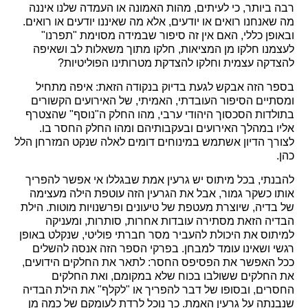
רבה ביותר, כי לעיתים, מהות האמונה או העמדה שלנו איננה
מה שאנחנו רואים או יודעים, אלא מה שאיננו יודעים או רואים.
ובאופן כללי, האם אין זה סיפור שבמידה מסוימת "תפרנו"
לעצמנו חלקו מן המציאות, חלקו מתוך משאלות לב ושאיפה
להצדקה עצמית וחלקו להצדקת מטרותינו הפוליטיות?
בספר הזה אבקש לגעת בדיוק בנקודה הזאת: איפה מתחיל
ומסתיים הסיפור העובדתי, האמיתי, של האירועים הקשורים
בתולדות הסכסוך היהודי ערבי, מהו החלק ה"נוסף" שהצטרף
אליו במהלך האירועים ובעקבותיהם ומהו החלק החסר בו.
לצורך הדיון אשתמש במינוחים דומים לאלה שנקט המזרחן הלל
כהן.
להבנתי, בכל מיתוס יש גרעין אמת שבגללו אי אפשר להפריך
אותו כשקר גמור, אבל את הגרעין הזה עוטפת הילה מעצימה
של בדיה, שיוצרת מעטפת של טיעונים ופרשנויות מוטות. הילת
הבדיה הזאת מסתירה עובדות אחרות, סותרות, ומעניקה
למיתוס את היכולת להעביר מסר חברתי פוליטי, שנקלט באופן
רגשי ושאינו עומד למבחן. בפרקי הספר הזה אנסה להשלים
ככל האפשר את הפסיפס החסר: לתאר את החלקים הידועים,
את החלקים ששולבו בכוח שלא במקומם, ואת החלקים
החסרים, ובסופו של דבר להפריך או "לקלף" את הילת הבדיה
שנבנתה על גרעין האמת. כך נוכל לרדת לעומקם של כמה מן