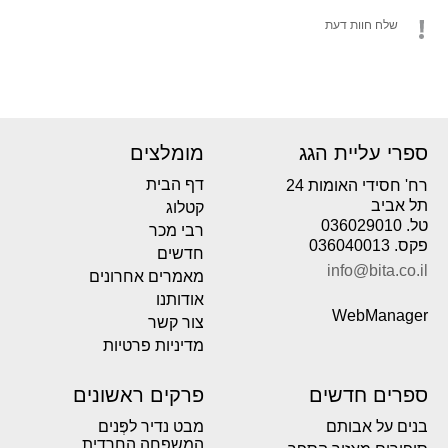
שלח חוות דעת
ספרי עליית הגג
מומלצים
דף הבית
רח' חסידי האומות 24
תל אביב
קטלוג
טל. 036029010
רבי מכר
פקס. 036040013
חדשים
info@bita.co.il
מאמרים אחרונים
אודותנו
WebManager
צור קשר
מדיניות פרטיות
ספרים חדשים
פרקים ראשונים
בנים על אבותם
מבט נדיר לפְּנים
המשפחה החרדית