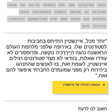
מחזות
מנורת קריאה
מקור
מתח
מתמטיקה
נגד הרוח
נוער
ספורט
ספרות יפה
עיון
פוליטיקה
פילוסופיה
פילוסופיה ומדע
פיסיקה
פסיכולוגיה
צבא
קלסיקה
שואה
שירה
תורת המשחקים
תיבת פנדורין
תיכון לילה
תרגום
"יותר מכל, איינשטיין התייחס בחביבות
לסטודנטים שלו. באירופה שלפני מלחמת העולם
הראשונה נהגה הִיֶירַרְכיה נוקשה, ופרופסורים לא
עודדו שאלות, בוודאי לא מצד סטודנטים רגילים.
איינשטיין, לעומת זאת, בז לאנשים שהתנהגו
ביהירות רק מפני שמעמדם החברתי איפשר להם
זאת."
הטעות הגדולה של איינשטיין
חשוב לנו לדעת