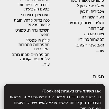
סיפורים מאזור הספר
רוברט גלבריית חוזר
אלג'יריה זה כאן ?
בפעם השביעית!
אלג'יריה זה כאן
האם אינך רוצה בי
העיר השחורה
ככה בדיוק קרה? חובת
נמלים, נוירונים, תודעה
קריאה מכל צד
קבר דוהר
חשיכה נראית. ספורט
שנת הארבה
הנפש
לב שחור כמו דיו
קולה או פפסי?
התפתחות התחרות
האם אינך רוצה בי
המודרנית
עוד...
הסופר חיים סבתו כותב
על תקופת הקורונה
עוד...
תגיות
אבולוציה
אכסדרה
אנו משתמשים בעוגיות (Cookies)
אנשים
כדי לשפר את חוויית הגלישה, לנתח שימוש באתר, ולשמור
ביוגרפיות
העדפות. ניתן לבחור לאשר או לא לאשר שימוש בעוגיות
ביולוגיה
שאינן חיוניות.