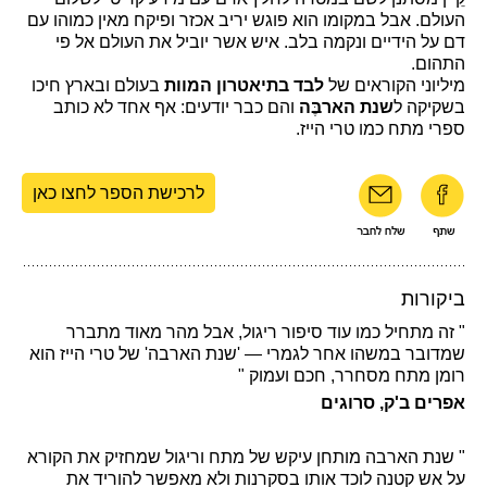
העולם. אבל במקומו הוא פוגש יריב אכזר ופיקח מאין כמוהו עם
דם על הידיים ונקמה בלב. איש אשר יוביל את העולם אל פי
התהום.
מיליוני הקוראים של
לבד בתיאטרון המוות
בעולם ובארץ חיכו
בשקיקה ל
שנת הארבֶּה
והם כבר יודעים: אף אחד לא כותב
ספרי מתח כמו טרי הייז.
לרכישת הספר לחצו כאן
ביקורות
" זה מתחיל כמו עוד סיפור ריגול, אבל מהר מאוד מתברר
שמדובר במשהו אחר לגמרי — 'שנת הארבה' של טרי הייז הוא
רומן מתח מסחרר, חכם ועמוק "
אפרים ב'ק, סרוגים
" שנת הארבה מותחן עיקש של מתח וריגול שמחזיק את הקורא
על אש קטנה לוכד אותו בסקרנות ולא מאפשר להוריד את