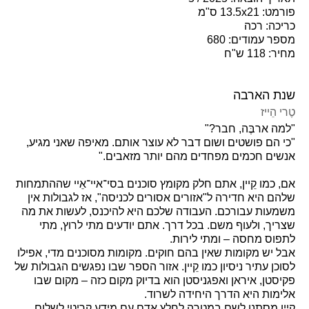
פורמט: 13.5x21 ס"מ
כריכה: רכה
מספר עמודים: 680
מחיר: 118 ש"ח
שנת הארבה
טֶרי הֵייז
"למה ארבֶּה, חבר?"
"כי הם פושטים ושום דבר לא עוצר אותם. מאיפה שאני מגיע,
אנשים חכמים מפחדים מהם יותר מזאבים."
אם, כמו קֵיין, אתם חלק מקומץ סוכנים בסי־איי־אֵיי שההתמחות
שלהם היא חדירה ל"אזורים אסורים לכניסה", אז לגבולות אין
משמעות עבורכם. העבודה שלכם היא להיכנס, לעשות את מה
שצריך, ולעוף משם. בכל דרך. אתם יודעים מתי לרוץ, מתי
לתפוס מחסה – ומתי לירות.
אבל יש מקומות שאין בהם חוקים. מקומות מסוכנים מדי, אפילו
לסוכן עתיר ניסיון כמו קֵיין. אזור הספר שבו נפגשים הגבולות של
פקיסטן, איראן ואפגניסטן הוא בדיוק מקום כזה – מקום שבו
אלימות היא הדרך היחידה לשרוד.
קֵיין מסתנן לשם במטרה לחלץ אדם עם מידע קריטי לשלום