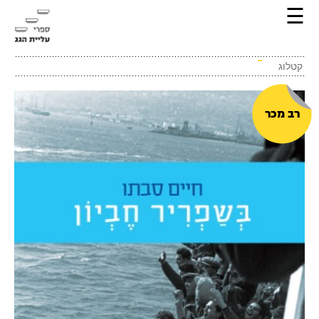
☰
קטלוג