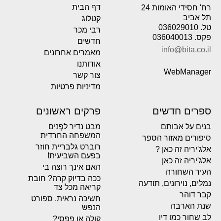
דף הבית
רח' חסידי האומות 24
תל אביב
קטלוג
טל. 036029010
רבי מכר
פקס. 036040013
חדשים
info@bita.co.il
מאמרים אחרונים
אודותנו
WebManager
צור קשר
מדיניות פרטיות
ספרים חדשים
פרקים ראשונים
בנים על אבותם
מבט נדיר לפְּנים
המשפחה החרדית
סיפורים מאזור הספר
רוברט גלבריית חוזר
אלג'יריה זה כאן ?
בפעם השביעית!
אלג'יריה זה כאן
האם אינך רוצה בי
העיר השחורה
ככה בדיוק קרה? חובת
נמלים, נוירונים, תודעה
קריאה מכל צד
קבר דוהר
חשיכה נראית. ספורט
שנת הארבה
הנפש
לב שחור כמו דיו
קולה או פפסי?