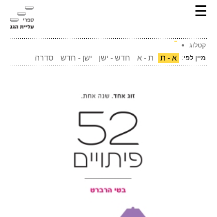
☰
קטלוג
מיין לפי:
א - ת
ת - א
חדש - ישן
ישן - חדש
סדרה