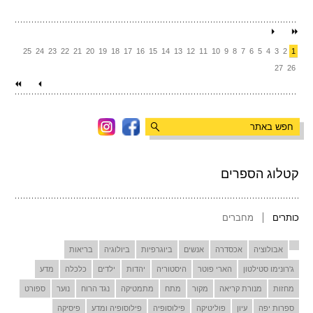
25
24
23
22
21
20
19
18
17
16
15
14
13
12
11
10
9
8
7
6
5
4
3
2
1
27
26
קטלוג הספרים
כותרים
מחברים
אבולוציה
אכסדרה
אנשים
ביוגרפיות
ביולוגיה
בריאות
ג'רונימו סטילטון
הארי פוטר
היסטוריה
יהדות
ילדים
כלכלה
מדע
מחזות
מנורת קריאה
מקור
מתח
מתמטיקה
נגד הרוח
נוער
ספורט
ספרות יפה
עיון
פוליטיקה
פילוסופיה
פילוסופיה ומדע
פיסיקה