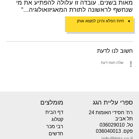
מאות בשנים. עובדה זו עלולה להפתיע את מי
שנחשף לראשונה לתורת המאגיזואולוגיה..."
חיות הפלא והיכן למצוא אותן
חשוב לנו לדעת
שלח חוות דעת
ספרי עליית הגג
מומלצים
דף הבית
רח' חסידי האומות 24
תל אביב
קטלוג
טל. 036029010
רבי מכר
פקס. 036040013
חדשים
info@bita.co.il