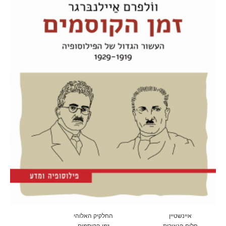
איינשטיין
החלקיק האלוהי