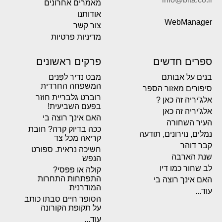
מאמרים אחרונים
אודותנו
WebManager
צור קשר
מדיניות פרטיות
ספרים חדשים
פרקים ראשונים
בנים על אבותם
מבט נדיר לפְּנים
המשפחה החרדית
סיפורים מאזור הספר
רוברט גלבריית חוזר
אלג'יריה זה כאן ?
בפעם השביעית!
אלג'יריה זה כאן
האם אינך רוצה בי
העיר השחורה
ככה בדיוק קרה? חובת
נמלים, נוירונים, תודעה
קריאה מכל צד
קבר דוהר
חשיכה נראית. ספורט
שנת הארבה
הנפש
לב שחור כמו דיו
קולה או פפסי?
התפתחות התחרות
האם אינך רוצה בי
המודרנית
עוד...
הסופר חיים סבתו כותב
על תקופת הקורונה
עוד...