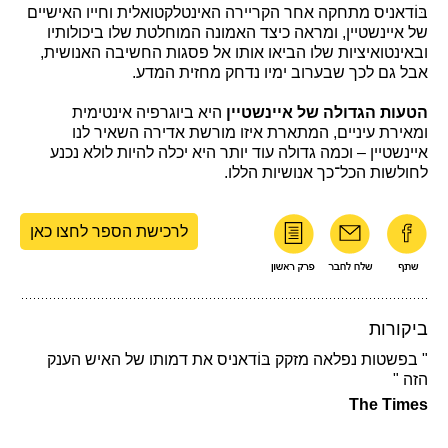
בּוֹדאניס מתחקה אחר הקריירה האינטלקטואלית וחייו האישיים
של איינשטיין, ומראה כיצד האמונה המוחלטת שלו ביכולותיו
ובאינטואיציות שלו הביאו אותו אל פסגות החשיבה האנושית,
אבל גם לכך שבערוב ימיו נדחק מחזית המדע.
הטעות הגדולה של איינשטיין
היא ביוגרפיה אינטימית
ומאירת עיניים, המתארת איזו מורשת אדירה השאיר לנו
איינשטיין – וכמה גדולה עוד יותר היא יכלה להיות לולא נכנע
לחולשות הכל־כך אנושיות הללו.
לרכישת הספר לחצו כאן
ביקורות
" בפשטות נפלאה מזקק בּוֹדאניס את דמותו של האיש הענק
הזה "
The Times