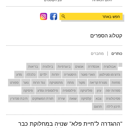
חלום הנאורות
זמן הקוסמים
קטלוג הספרים
כותרים
מחברים
אבולוציה
אכסדרה
אנשים
ביוגרפיות
ביולוגיה
בריאות
ג'רונימו סטילטון
הארי פוטר
היסטוריה
יהדות
ילדים
כלכלה
מדע
מחזות
מנורת קריאה
מקור
מתח
מתמטיקה
נגד הרוח
נוער
ספורט
ספרות יפה
עיון
פוליטיקה
פילוסופיה
פילוסופיה ומדע
פיסיקה
פסיכולוגיה
צבא
קלסיקה
שואה
שירה
תורת המשחקים
תיבת פנדורין
תיכון לילה
תרגום
"ההגדרה ל"חיית פלא" שנויה במחלוקת כבר