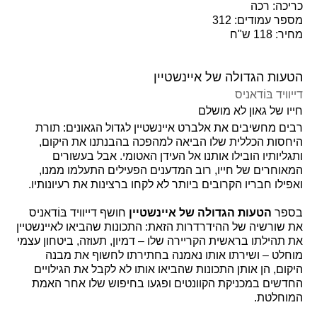
כריכה: רכה
מספר עמודים: 312
מחיר: 118 ש"ח
הטעות הגדולה של איינשטיין
דייוויד בּוֹדאניס
חייו של גאון לא מושלם
רבים מחשיבים את אלברט איינשטיין לגדול הגאונים: תורת
היחסות הכללית שלו הביאה למהפכה בהבנתנו את היקום,
ותגליותיו הובילו אותנו אל העידן האטומי. אבל בעשורים
המאוחרים של חייו, רוב המדענים הפעילים התעלמו ממנו,
ואפילו חבריו הקרובים ביותר לא לקחו ברצינות את רעיונותיו.
בספר
הטעות הגדולה של איינשטיין
חושף דייוויד בּוֹדאניס
את שורשיה של ההידרדרות הזאת: התכונות שהביאו לאיינשטיין
את תהילתו בראשית הקריירה שלו – דמיון, תעוזה, ביטחון עצמי
מוחלט – ושירתו אותו נאמנה בחתירתו לחשוף את מבנה
היקום, הן אותן התכונות שהביאו אותו לא לקבל את הגילויים
החדשים במכניקת הקוונטים ופגעו בחיפוש שלו אחר האמת
המוחלטת.