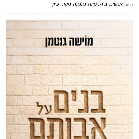
אנשים
ביוגרפיות
כלכלה
מקור
עיון
תגיות:
,
,
,
,
,