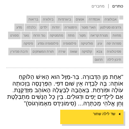
כותרים
מחברים
אבולוציה
אכסדרה
אנשים
ביוגרפיות
ביולוגיה
בריאות
ג'רונימו סטילטון
הארי פוטר
היסטוריה
יהדות
ילדים
כלכלה
מדע
מחזות
מנורת קריאה
מקור
מתח
מתמטיקה
נגד הרוח
נוער
ספורט
ספרות יפה
עיון
פוליטיקה
פילוסופיה
פילוסופיה ומדע
פיסיקה
פסיכולוגיה
צבא
קלסיקה
שואה
שירה
תורת המשחקים
תיבת פנדורין
תיכון לילה
תרגום
"אַחַת מִן הַדְּבורָה. בַּר-מַזָּל הוּא הָאִישׁ הַלּוֹקֵחַ
אוֹתָהּ: בָּהּ לְבַדָּה אֵין שׁוּם דּפִי. הַפַּרְנָסָה בִּזְכוּתָהּ
עוֹלָה וּפוֹרַחַת. בְּאַהֲבָה לְבַּעֲלָהּ הָאוֹהֵב מִזְדַּקֶּנֶת.
אֵם לִילָדִים יָפִים וּדְגוּלִים. בֵּין כָּל הַנָּשִׁים מִתְבַּלֶּטֶת
וְחֵן אֱלֹהִי מְכַתְּרָהּ... (סִימוֹנִידֶס מאָמוֹרְגוֹס)"
שד לילה שחור