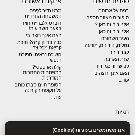
ספרים חדשים
פרקים ראשונים
בנים על אבותם
מבט נדיר לפְּנים
המשפחה החרדית
סיפורים מאזור הספר
רוברט גלבריית חוזר
אלג'יריה זה כאן ?
בפעם השביעית!
אלג'יריה זה כאן
האם אינך רוצה בי
העיר השחורה
ככה בדיוק קרה? חובת
נמלים, נוירונים, תודעה
קריאה מכל צד
קבר דוהר
חשיכה נראית. ספורט
שנת הארבה
הנפש
לב שחור כמו דיו
קולה או פפסי?
התפתחות התחרות
האם אינך רוצה בי
המודרנית
עוד...
הסופר חיים סבתו כותב
על תקופת הקורונה
עוד...
תגיות
אבולוציה
אכסדרה
אנו משתמשים בעוגיות (Cookies)