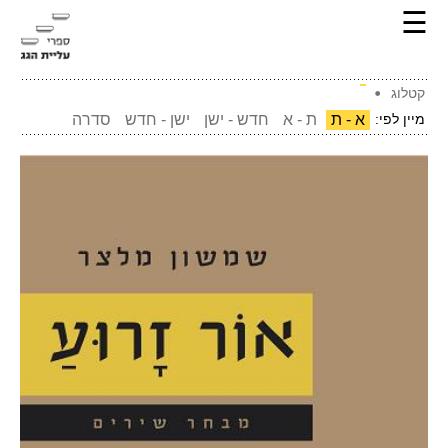
☰
קטלוג
מיין לפי:
א - ת
ת - א
חדש - ישן
ישן - חדש
סדרה