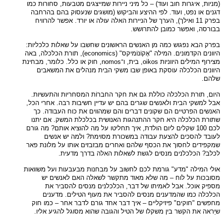
(מניות, איגרות חוב ועוד) – כל מיני ניירות שמייצגים מטבעות, סחורות כמו
דגנים או נפט, ועוד. לפי ההיצע והביקוש (מושגים שנעסוק בהם בהרחבה
בפרק 11 ואילך), הערך של הניירות האלה עולה או יורד. אפשר להרוויח
בבורסה, ואפשר כמובן להתרושש.
בפרק הבא נפגוש כמה מן האנשים הראשונים שחשבו על שאלות כלכליות:
היוונים הקדמונים. המילה "אֶקוֹנוֹמיקס" (economics), תורת הכלכלה, באה
מצירוף המילים היווניות oikos, בית, ו־nomos, חוק או כלל. כלומר, מבחינת
היוונים הכלכלה עוסקת באופן שבו משקי הבית מנהלים את המשאבים
שלהם.
היום, תורת הכלכלה כוללת גם את חקר החברוֹת המסחריות והתעשיות.
אבל למשקי הבית ולאנשים שגרים בהם יש עדיין חשיבות רבה. אחרי הכל,
האנשים הפרטיים הם שקונים דברים והם שמהווים את כוח העבודה. כך
שתורת הכלכלה היא חקר ההתנהגות האנושית בכלכלת המשק. אם יתנו
לכם 100 שקלים ליום הולדת, איך תחליטו על מה להוציא אותם? מה גורם
לעובד להסכים להצעת עבודה במשכורת מסוימת? ולמה יש אנשים
שמקפידים לחסוך את הכסף שלהם ואחרים מבזבזים אותו על מלונת פאר
לכלב? הכלכלנים מנסים לגשת לשאלות האלה בדרך מדעית.
אולי המילה "מדע" גורמת לכם לחשוב על מבחנות מבעבעות ועל משוואות
מסובכות על לוח – מה שלא מאוד מתקשר לשאלה האם לאנשים יש
מספיק אוכל. אבל לאמיתו של דבר, הכלכלנים מנסים להסביר את
הכלכלה כמו שהמדענים מנסים להסביר את מעוף הטילים. מדענים
מחפשים "חוקים" פיזיקליים – איך דבר אחד גורם לדבר אחר – כמו חוק
שיַראה את הקשר בין משקלו של הטיל והגובה שהוא מסוגל להגיע אליו.