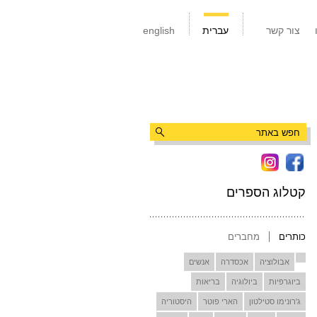
צור קשר
עברית
english
קטלוג הספרים
כותרים
מחברים
אבולוציה
אכסדרה
אנשים
ביוגרפיות
ביולוגיה
בריאות
ג'רונימו סטילטון
הארי פוטר
היסטוריה