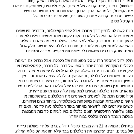
ונמכרים תמורת כסף. הקנייה והמכירה האלה נקראות "השוּק" (the
market). כמו כן, ישנה קבוצה של אנשים, הקפּיטליסטים, שמחזיקים בידיהם
את הקפּיטל, כלומר את ההון: הכסף, המכונות ובתי החרושת הדרושים
לייצור סחורות. קבוצה אחרת, העובדים, מועסקים בחברות של
הקפּיטליסטים.
היום קשה לנו לדמיין דרך אחרת. אבל לפני הקפּיטליזם, הדברים היו שונים.
אנשים גידלו את האוכל שלהם במקום לקנות אותו. אנשים רגילים לא עבדו
למען חברות מסחריות, אלא למען האדון ששלט באדמה שהם חיו עליה.
בהשוואה למתמטיקה או לספרות, תורת הכלכלה היא חדשה. חלק גדול
ממנה עוסק בדברים שנוגעים לקפּיטליסטים: קנייה, מכירה ומחירים.
חלק גדול מהספר הזה עוסק בסוג הזה של כלכלה. אבל נבדוק גם רעיונות
כלכליים מוקדמים הרבה יותר. בסופו של דבר, כל חברה, קפּיטליסטית או
לא, צריכה להתמודד עם השאלה איך להאכיל ולהלביש את אנשיה. נבדוק
רעיונות משתנים על כלכלה, ונראה איך הכלכלה עצמה השתנתה – איך
במשך דורות אנשים ניסו להתגבר על מחסור, בין כשעבדו בשדות ובבתי
החרושת ובין כשהתקבצו סביב סירי הבישול שלהם. האם הכלכלנים תמיד
מתארים את הכלכלה ומגיעים למסקנות עליה כמו מדענים זהירים
ופילוסופים חכמים? לפעמים מאשימים את הכלכלנים בהתעלמות מן
הקשיים שעוברות קבוצות מקופחות באוכלוסייה, בייחוד נשים ושחורים,
קשיים שגורמים להן להישאר מאחור בעוד הכלכלה נעה קדימה. האם זה
מפני שלאורך ההיסטוריה הוגים כלכליים באו לעיתים קרובות מקבוצות
בעלות מעמד חברתי וכלכלי גבוה יותר?
בתחילת המאה ה־21 היה משבר כלכלי גדול שנגרם על ידי פעולות פזיזות
של בנקים. רבים האשימו את הכלכלנים בכך שלא חזו את הפעולות האלה.