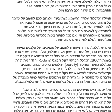
ביותר בעולם, למעלה מעשרה אחוזים מן הילדים לא מגיעים לגיל חמש
בגלל מחסור במזון ובתרופות. במדינות האלה, אם הגעתם לגיל
ההתבגרות, סימן שהיה לכם הרבה מזל.
המילה "כלכלה" עלולה להישמע קצת יבשה, ולגרום לכם לחשוב על ערימה
של נתונים סטטיסטיים. אבל כל מה שהיא עושה זה פשוט להסביר איך
לעזור לאנשים לשרוד, להיות בריאים, ולזכות בחינוך יסודי. היא מנסה
להסביר איך לאנשים מסוימים יש כל מה שצריך כדי לחיות חיים מלאים
ומאושרים – ולאחרים אין. אם נוכל לפתור בעיות כלכליות בסיסיות, אולי
נוכל לעזור לכולם לחיות חיים טובים יותר.
היום יש לכלכלנים דרך מיוחדת לחשוב על משאבים: על הלְבֵנים שאיתן
בונים בית ספר, על התרופות שמרַפּאות מחלות, ועל הספרים שבני־אדם
רוצים. הם מדברים על הדברים האלה כעל דברים שנמצאים ב"מַחְסוֹר".
בשנות ה־1930, הכלכלן הבריטי לַיוֹנֶל רוֹבּינס (Robbins) הגדיר את תורת
הכלכלה כחקר המחסור (scarcity). יהלומים וטווסים לבָנים נחשבים
לנדירים בעינינו, אבל בעיני הכלכלנים גם עטים וספרים הם נדירים,
אף־על־פי שאפשר למצוא אותם בקלות בַּבית או בחנות המקומית. כשהם
מדברים על מחסור או על נדירוּת הם מתכוונים שקיימת כמות מוגבלת של
הדברים האלה, ואילו הרצונות של בני־האדם עשויים להיות בלתי־מוגבלים.
אילו יכולנו, היינו ממשיכים וקונים עטים וספרים חדשים לנצח, אבל
אי־אפשר לקנות את כולם, כי כל דבר עולה כסף – ובלשון הכלכלנים, יש לו
עלוּת. פירוש הדבר שעלינו לבחור. בואו נחשוב עוד קצת על רעיון העלוּת.
עלות היא לא רק דוֹלרים או פּאוּנדים או שקלים, אם כי אלה חשובים. נדמיין
סטודנט שבוחר איזה מקצוע ללמוד בשנה הבאה. האפשרויות הן היסטוריה
או גיאוגרפיה, אבל לא שתיהן יחד. הסטודנט בוחר בהיסטוריה. מה העלות