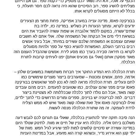
הכסף על אוכל, ולא היה נשאר לכם מספיק כדי לקנות ספר. גם אם הייתם
מצליחים להשיג ספר, רוב הסיכויים שהוא היה נראה לכם חסר תועלת, כי
בכלל לא הייתם מסוגלים לקרוא אותו.
בבּוּרְקינַה פאסוֹ, מדינה ענייה במערב אפריקה, פחות מחצי מן הצעירים
יודעים לקרוא, ומתוך הנערות רק כשליש. במדינה כזו, ילדה בת
שתים־עשרה, במקום ללמוד אלגברה או שפות עשויה להעביר את היום
בנשיאת דליי מים אל הבקתה של המשפחה שלה. אולי אתם לא חושבים
שאתם עצמכם או המשפחה שלכם עשירים במיוחד, אבל בעיני אנשים
רבים ברחבי העולם, האפשרות להוציא כסף על ספר ולהיות מסוגלים
לקרוא בו תיראה סבירה בערך כמו מסע לירח. אנשים שההבדל העצום הזה
מאוד מסקרן אותם (ואולי גם מכעיס אותם) יפנו לעיתים קרובות לתורת
הכלכלה.
תורת הכלכלה היא המדע החוקר איך חברות משתמשות במשאבים שלהן –
אדמה, פחם, אנשים ומכונות – שמעורבים בייצור מוצרים שימושיים כמו
לחם ונעליים. תורת הכלכלה מראה למה לא נכון לומר שהאנשים בבּוּרקינָה
פאסוֹ עניים מפני שהם עצלנים, כמו שטוענים לפעמים. רבים מהם עובדים
קשה מאוד, אבל הם נולדו לתוך כלכלה שבכללותה לא מצטיינת בייצור
דברים. למה לבריטניה יש בניינים, ספרים ומורים הדרושים כדי לחנך ילדים,
ואילו לבּוּרקינָה פאסוֹ אין? זאת שאלה קשה מאוד ואיש לא ממש הצליח
לרדת לעומקה. זה מה שתורת הכלכלה מנסה לעשות.
הנה סיבה חזקה יותר להתעניין בכלכלה, שאולי גם תגרום לכם לגבש דעה
משלכם ביחס אליה. כלכלה היא עניין של חיים או מוות. לתינוק שנולד היום
במדינה עשירה יש סיכויים קלושים למות לפני שיגיע לגיל חמש. מוות של
ילד קטן הוא אירוע נדיר, וכשהוא קורה הוא מזעזע. אבל במדינות העניות