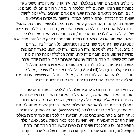
כלכלנים מחפשים חוקים בכלכלה, כמו איך גודל האוכלוסייה משפיע על
כמות המזון הזָמין. קוראים לזה "כלכלה חיובית". החוקים הם לא טובים או
רעים; הם רק מתארים את מה שיש. אם אתם חושבים שלא יכול להיות
שזאת כל הכלכלה, אתם צודקים לגמרי. נחשוב על ילדים אפריקאים
שמתים בינקותם. האם מספיק לתאר את המצב ולהשאיר אותו כמו שהוא?
ברור שלא! אם כלכלנים לא היו עושים שיפוטים, הם היו חסרי־לב. ענף אחר
של כלכלה הוא "כלכלה נורמטיבית", ומטרתו לקבוע האם מצב כלכלי
כלשהו הוא טוב או רע. כשאנחנו רואים סופרמרקט זורק אוכל טוב, אולי נגיע
למסקנה שזה רע מפני שזה בזבוז. וכשנחשוב על ההבדל בין עשירים
לעניים, אולי נגיע למסקנה שזה רע מפני שזה לא הוגן. כאשר התבוננות
מדויקת ושיפוט חכם חוֹברים זה לזה, תורת הכלכלה יכולה להיות כוח
שמוביל לשינוי, ליצירת חברוֹת אנושיות עשירות יותר וצודקות יותר, שבהן
אנשים רבים יותר יכולים לחיות חיים טובים. כפי שאמר פעם הכלכלן
הבריטי אַלְפְרֶד מַרְשַל (Marshall), כלכלנים צריכים "ראש קר, אבל לב
חם". כן, לתאר את העולם כמו מדען, אבל קודם לוודא שעושים את זה עם
חמלה לבני־האדם הסובלים סביבנו – ואז לנסות לשנות דברים.
לקוראי העברית, זה הרגע להזכיר שלמילה "כלכלה" בעברית יש שני
מובנים: האחד הוא המשק, כל הפעילות האנושית המורכבת שתיארנו עד
עכשיו, זו שבאנגלית קוראים לה economy; והשני הוא המדע שהתפתח
במהלך הדורות כדי לתאר את הפעילות הזאת, בניסיון לשפר אותה לרווחת
בני־האדם, כלומר תורת הכלכלה (economics). התורה הזאת, שלומדים
אותה היום בעיקר באוניברסיטאות, הופיעה רק לפני זמן קצר יחסית באלפי
שנות התרבות האנושית. היא הופיעה לפני כמה מאות שנים, כאשר נולד
הקַפּיטָליזם, סוג הכלכלה שאנחנו מוצאים עכשיו ברוב המדינות. תחת
הקפּיטליזם, רוב המשאבים – מזון, אדמה, עבודה של בני־אדם – נקנים