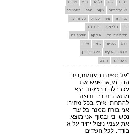
יהדות
ילדים
כלכלה
מדע
מחזות
מנורת קריאה
מקור
מתח
מתמטיקה
נגד הרוח
נוער
ספורט
ספרות יפה
עיון
פוליטיקה
פילוסופיה
פילוסופיה ומדע
פיסיקה
פסיכולוגיה
צבא
קלסיקה
שואה
שירה
תורת המשחקים
תיבת פנדורין
תיכון לילה
תרגום
"על ספינת תענוגות,בים
הדרומי,אנ פוגש את
עכברלה ברציפנו. היא
מתאהבת בי...ורוצה
להתחתן איתי בכל מחיר!
אני בורח ממנה כל עוד
נפשי בי ובסוף אני מוצא
את עצמי ניצול יחיד על אי
בודד. לכל השדים