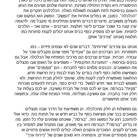
פועלות במציאות. ההיכרות שתערכו בספר הזה עם הוגים כלכליים לאורך
ההיסטוריה היא נקודת התחלה מצוינת; הרעיונות שלהם מציגים את הגיוון
העצום בניסיונות לתת תשובות לשאלות האלה. הכלכלנים חוקרים את
"הכלכלה", כמובן, או במלים אחרות את "המֶשֶק". המשק הוא המקום שבו
מנצלים משאבים, מייצרים דברים חדשים ומחליטים מי מקבל מה. לדוגמה:
יצרן קונה בד ושוכר עובדים לייצר חולצות. הצרכנים – אתם ואני – הולכים
לחנויות, ואם יש לנו מספיק כסף בכיס אנחנו יכולים לקנות סחורות כמו
חולצות (אנחנו "צורכים" אותן).
אנחנו גם צורכים "שירותים", דברים שהם לא עצמים פיזיים – כמו
תספורות. רוב הצרכנים הם גם "עובדים" מפני שהם מקבלים שכר על
עבודה. חברות, עובדים וצרכנים הם מרכיבי המפתח של הכלכלה. אבל גם
בנקים ובּוּרסוֹת – "המערכת הפינַנְסית" – משפיעים על האופן שבו מנצלים
את המשאבים. הבנקים מַלְווים כסף לחברות – הם "מְמַמְנים" אותן.
כשמישהו מלווה כסף ליצרן בגדים על מנת לבנות בית חרושת חדש,
ההלוואה מאפשרת ליצרן לקנות מלט, שהופך לחלק מבית החרושת, ולא
משמש לבניית גשר חדש למשל. כדי לגייס כסף, חברות לפעמים מוכרות
"מְנָיוֹת" בבורסה. אם יש לכם מניה של חברת טוֹשיבָּה, יש לכם בַּעֲלוּת על
חלק זעיר בחברה. אם טוֹשיבָּה מצליחה, מחיר המניות שלה עולה, וכתוצאה
מכך אתם מתעשרים.
גם ממשלות הן חלק מהכלכלה. הן משפיעות על הדרך שבה מנצלים
משאבים בכך שהן מוציאות כסף על כביש חדש או על תחנת כוח. כדאי אולי
להתעכב רגע על המושג הזה, "בורסה", שאנחנו שומעים עליו כל הזמן. מה
זה בדיוק "בורסה"? הבורסה היא גוף מאורגן, שבו מתנהל שוק למסחר בין
מוכרים לקונים. המוכרים והקונים האלה יכולים להיות אנשים פרטיים או
גופים מסחריים ואחרים, והסחורה היא סוגים שונים של "ניירות ערך"