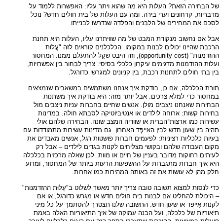
של הבחירה הזאת? העלות היא מה שהוא ויתר עליו: האפשרות ללמוד על
מדבריות, קרחונים וערי בירה. ומה עם העלות של בית חולים חדש? נוכל
לסכם את המחירים של הלבֵנים והפלדה שנדרשו לבנייתו.
אבל אם נחשוב מנקודת המבט של מה שוויתרנו עליו, העלות היא תחנת
הרכבת שהיינו יכולים לבנות במקומו. הכלכלנים קוראים לזה "עֲלוּת
ההזדמנות" (opportunity cost), וזה היבט שקַל להתעלם ממנו. המחסור
ועלוּת ההזדמנות מדגימים עיקרון כלכלי בסיסי: צריך לבחור בין אפשרויות,
בין בתי חולים לתחנות רכבת, בין קניונים למגרשי כדורגל.
תורת הכלכלה, אם כן, בודקת איך אנחנו משתמשים במשאבים שנמצאים
במחסור כדי למלא צרכים. אבל יותר מזה: היא בודקת איך משתנוֹת
הבחירות שאנחנו ניצבים מולן. אנשים שחיים בחברות עניות ניצבים מול
בחירות קשות: ארוחה לילדים או אנטיבּיוֹטיקה לסבתא חולה. במדינות
עשירות כמו ארצות־הברית או שוודיה המצב שונה. הבחירה שלהם אולי
תהיה בין שעון חדש לבין האַייפֶּד האחרון. גם מדינות עשירות מתמודדות עם
בעיות כלכליות רציניות: לפעמים חברות פושטות רגל, אנשים מאבדים את
מקום העבודה שלהם ובקושי מצליחים לקנות בגדים לילדים – אבל רק
לעיתים רחוקות מדובר בעניין של חיים או מוות. לכן שאלה מרכזית בכלכלה
היא איך חברות מתגברות על ההשפעות הרעות ביותר של המחסור, ומדוע
חלק מהן לא עושות את זה באותה המהירות כמו אחרות.
כדי לנסות למצוא תשובה טובה צריך יותר מאשר לשלוט ב"עֲלוּת ההזדמנות"
– היכולת להחליט אם לבנות בית חולים חדש או מגרש כדורגל, או אם
לקנות אַייפֶּד או שעון חדש. התשובה שלנו תצטרך להסתמך על כל מיני
תיאוריות של כלכלה, ועל הבנה עמוקה של איך התיאוריות האלה באמת