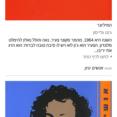
המיליונר
ג'נט גלייסון
השנה היא 1964. מהמר סקוטי צעיר, נאה והולל נאלץ להימלט
מלונדון. הצעיר הוא ג’ון לוֹא ויש לו סיבה טובה לברוח: הוא הרג
את יריבו...
לחצו לדף כותר
אנשים
עיון
תגיות:
,
,