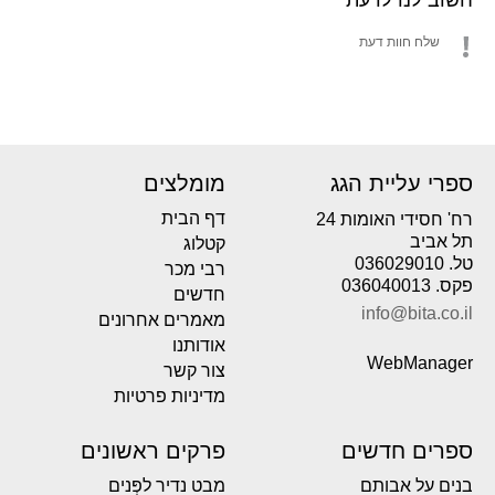
שלח חוות דעת
ספרי עליית הגג
מומלצים
דף הבית
רח' חסידי האומות 24
תל אביב
קטלוג
טל. 036029010
רבי מכר
פקס. 036040013
חדשים
info@bita.co.il
מאמרים אחרונים
אודותנו
WebManager
צור קשר
מדיניות פרטיות
ספרים חדשים
פרקים ראשונים
בנים על אבותם
מבט נדיר לפְּנים