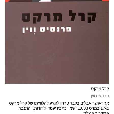
קרל מרקס
פרנסיס ווין
אחד-עשר אבלים בלבד טרחו להגיע להלווייתו של קרל מרקס
ב-17 במרס 1883. "שמו וכתביו יעמדו לדורות," התנבא
פרידריך אנגלס,...