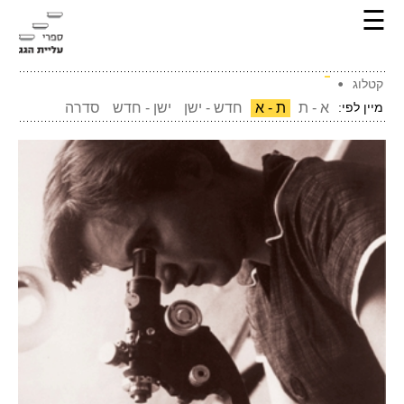
☰
קטלוג
מיין לפי:
א - ת
ת - א
חדש - ישן
ישן - חדש
סדרה