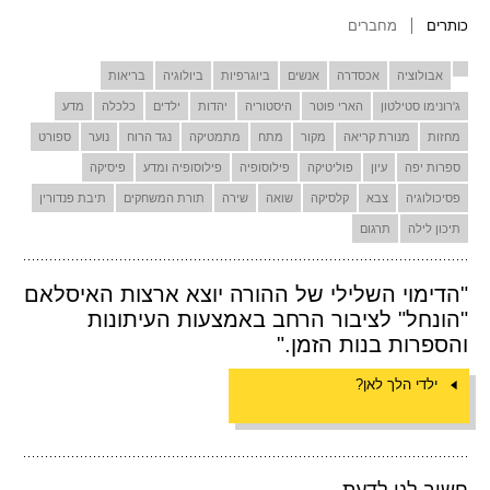
כותרים
מחברים
אבולוציה
אכסדרה
אנשים
ביוגרפיות
ביולוגיה
בריאות
ג'רונימו סטילטון
הארי פוטר
היסטוריה
יהדות
ילדים
כלכלה
מדע
מחזות
מנורת קריאה
מקור
מתח
מתמטיקה
נגד הרוח
נוער
ספורט
ספרות יפה
עיון
פוליטיקה
פילוסופיה
פילוסופיה ומדע
פיסיקה
פסיכולוגיה
צבא
קלסיקה
שואה
שירה
תורת המשחקים
תיבת פנדורין
תיכון לילה
תרגום
"הדימוי השלילי של ההורה יוצא ארצות האיסלאם
"הונחל" לציבור הרחב באמצעות העיתונות
והספרות בנות הזמן."
ילדי הלך לאן?
חשוב לנו לדעת