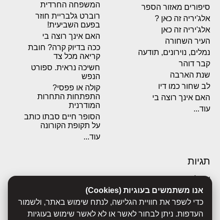
המשפחה החרדית
סיפורים מאזור הספר
רוברט גלבריית חוזר
אלג'יריה זה כאן ?
בפעם השביעית!
אלג'יריה זה כאן
האם אינך רוצה בי
העיר השחורה
ככה בדיוק קרה? חובת
נמלים, נוירונים, תודעה
קריאה מכל צד
קבר דוהר
חשיכה נראית. ספורט
שנת הארבה
הנפש
לב שחור כמו דיו
קולה או פפסי?
התפתחות התחרות
האם אינך רוצה בי
המודרנית
עוד...
הסופר חיים סבתו כותב
על תקופת הקורונה
עוד...
תגיות
אבולוציה
אכסדרה
אנו משתמשים בעוגיות (Cookies)
אנשים
כדי לשפר את חוויית הגלישה, לנתח שימוש באתר, ולשמור
ביוגרפיות
העדפות. ניתן לבחור לאשר או לא לאשר שימוש בעוגיות