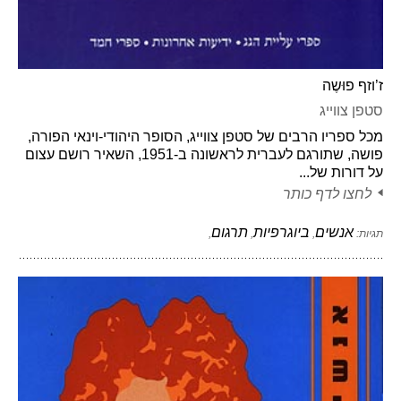
ז’וזף פוּשֶה
סטפן צווייג
מכל ספריו הרבים של סטפן צווייג, הסופר היהודי-וינאי הפורה,
פושה, שתורגם לעברית לראשונה ב-1951, השאיר רושם עצום
על דורות של...
לחצו לדף כותר
אנשים
ביוגרפיות
תרגום
תגיות:
,
,
,