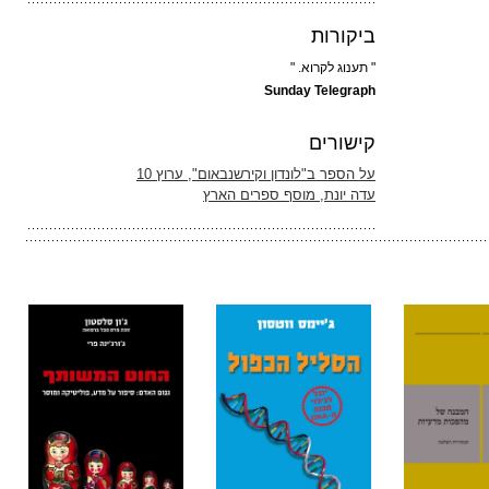
ביקורות
" תענוג לקרוא. "
Sunday Telegraph
קישורים
על הספר ב"לונדון וקירשנבאום", ערוץ 10
עדה יונת, מוסף ספרים הארץ