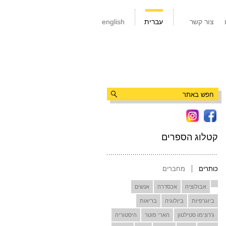
צור קשר
עברית
english
קטלוג הספרים
כותרים
מחברים
אבולוציה
אכסדרה
אנשים
ביוגרפיות
ביולוגיה
בריאות
ג'רונימו סטילטון
הארי פוטר
היסטוריה