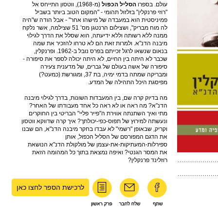
עולם. בספרו
הסליל הכפול
(מ-1968), ווטסון התייחס אל
"רוזי פרנקלין" בזלזול תהומי - "המקום הטוב ביותר בשביל
פמיניסטית הוא במעבדה של מישהו אחר" - אבל הודה ש"היה
לה מוח מבריק", ושצילום הרנטגן מס’ 51 שצילמה, אשר נלקח
ממנה ללא רשותה וללא ידיעתה, הוא שסלל את הדרך לגילוי
מיבנה הדנ"א. ולמרות זאת הם לא טרחו להזכיר את שמה
בנאום שנשאו לרגל זכייתם בפרס נובל ב-1962. ופרנקלין,
שכבר לא היתה בין החיים, לא היתה יכולה לספר את סיפורה -
סיפורה של אשה בעולם של גברים, של מדענית צעירה
ומבריקה שמתה בדמי ימיה, בת 37, ומגורשת (כמעט?)
מפיסגת היכל התהילה של המדע.
מה בדיוק קרה שם, בין המעבדות השונות, בדרך לגילוי מיבנה
הדנ"א? מה ראה או לא ראה כל אחד מעבודתו של האחר?
מתי ואיך השתנתה אווירת ה"פייר פליי" הבריטי בין החוקרים
ונעשתה למירוץ של תפוס-כפי-יכולתך? איך קרה שדווקא ווטסון
וקריק, שבאופן "רשמי" לא עבדו בחקר מיבנה הדנ"א, הם שבנו
את הדגם המפורסם של הסליל הכפול, אותן
ספירלות-המעתיקות-את-עצמן של מולקולת הדנ"א הנושאת
את המסר הגנטי? ואיפה נמצאת בתוך כל המהומה הזאת
רוזלינד פרנקלין?
לרכישת הספר לחצו כאן