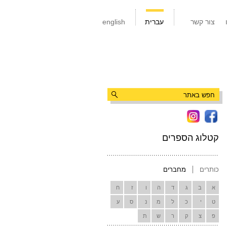
צור קשר
עברית
english
קטלוג הספרים
כותרים
מחברים
א
ב
ג
ד
ה
ו
ז
ח
ט
י
כ
ל
מ
נ
ס
ע
פ
צ
ק
ר
ש
ת