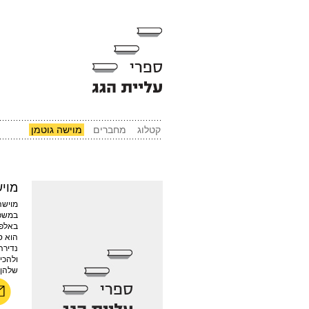
קטלוג
מחברים
מוישה גוטמן
מויש
מוישה
במשפט
באלפי
הוא ס
נדירה
ולהכי
שלהן.