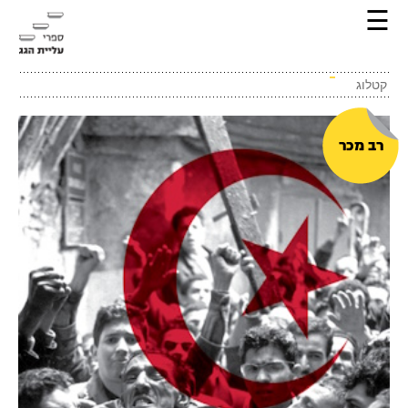
☰
קטלוג