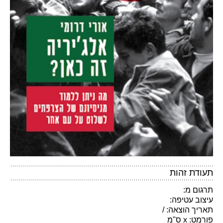
תעודת זהות
תרגום מ:
עיצוב עטיפה:
תאריך הוצאה: /
פורמט: x ס"מ