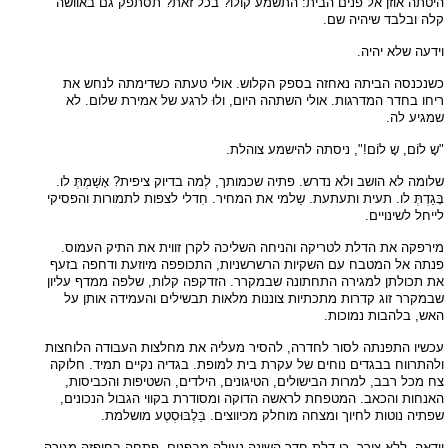
היטתה אוזן אל פנים הבית: התשמע קולו? בכל זאת? תסתפק גם באוושה
קלה ובלבד שיהיה שם.
וידעה שלא יהיה.
כשנכנסה הביתה נאחזה בספק הקלוש. אולי טעתה כשדימתה לנחש את
ריחו בחדר המדרגות. אולי השתהה היום, ולוּ לרגע של אמירת שלום. לא
שמגיע לה.
"שָ לוֹם, שָ לוֹם!", ניסתה להישמע צוהלת.
שלומה לא הושב ולא נדרש. פתיה שכמותך, לְמה בדיוק ציפית? אָשַׁמְתְּ לו.
בָּגַדְתְּ לו. תעית ותעתעת. שַלמי את המחיר. חִדלי לצפות לתמורות והפסיקי
לייחל לשינויים.
מירפקה את הדלת לטריקה והניחה השליכה לקרן זווית את התיק העמוס.
פנתה אל המטבח עם השקיות הרשרשניות, התכופפה מיוזעת ודחפה בזעף
את תכולתן למגירה התחתונה שבמקרר. הזדקפה קלות, שלפה ממדף עליון
שבמקרר זוג קדרות מתכתיות צוננות מלאות תבשילים והעמידה אותן על
האש, בלהבות נמוכות.
עכשיו התפנתה לסור לחדרה, להסיר מעליה את מחלצות העבודה הלוחצות
ולהתרווח בבגדים נוחים של עקרת בית למופת. בגדיה נקיים תמיד. חלוקה
צח מכל רבב, למרות הבישולים, הטיגונים, הילדים, השטיפות והכביסות,
האנחות והכאב. המטפחת לראשה הדוקה ומסודרת בקווי הגבול הנכונים,
שפתיה נוטות לחיוך ומצחה מוחלק מכיווצים. בַּלֶבּוּסְטֶע מושלמת.
וידאה, ללא צורך, כי דלת חדר השינה נעולה מבפנים, פתחה בחופזה מגירה