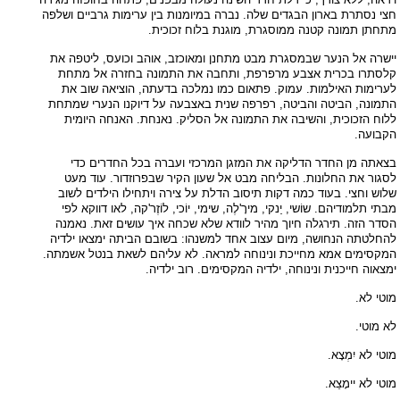
חצי נסתרת בארון הבגדים שלה. נברה במיומנות בין ערימות גרביים ושלפה
מתחתן תמונה קטנה ממוסגרת, מוגנת בלוח זכוכית.
יישרה אל הנער שבמסגרת מבט מתחנן ומאוכזב, אוהב וכועס, ליטפה את
קלסתרו בכרית אצבע מרפרפת, ותחבה את התמונה בחזרה אל מתחת
לערימות האילמות. עמוק. פתאום כמו נמלכה בדעתה, הוציאה שוב את
התמונה, הביטה והביטה, רפרפה שנית באצבעה על דיוקנו הנערי שמתחת
ללוח הזכוכית, והשיבה את התמונה אל הסליק. נאנחת. האנחה היומית
הקבועה.
בצאתה מן החדר הדליקה את המזגן המרכזי ועברה בכל החדרים כדי
לסגור את החלונות. הבליחה מבט אל שעון הקיר שבפרוזדור. עוד מעט
שלוש וחצי. בעוד כמה דקות תיסוב הדלת על צירה ויתחילו הילדים לשוב
מבתי תלמודיהם. שוֹשי, יַנקי, מירָ'לֶה, שימי, יוֹכי, לוֹזֶר'קה, לאו דווקא לפי
הסדר הזה. תירגלה חיוך מהיר לוודא שלא שכחה איך עושים זאת. נאמנה
להחלטתה הנחושה, מיום עצוב אחד למשנהו: בשובם הביתה ימצאו ילדיה
המקסימים אמא מחייכת ונינוחה למראה. לא עליהם לשאת בנטל אשמתה.
ימצאוה חייכנית ונינוחה, ילדיה המקסימים. רוב ילדיה.
מוטי לא.
לא מוטי.
מוטי לא יִמְצָא.
מוטי לא יימָצֵא.