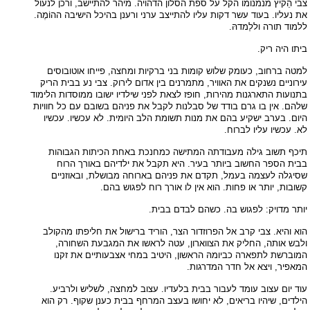
צבי הֵקיץ מנמנומו הקל על ספת הסלון הדהויה. מיהר להתיישב, ורכן לנעול
את נעליו. בעוד עשר דקות עליו להתייצב ערני ורענן בהיכל הישיבה ההוֹמֶה.
ללמוד תורה וללַמדהּ.
ביתו היה ריק.
למטה ברחוב, כעומק שלוש קומות בני ברקיות ומחצה, פייחו אוטובוסים
עירוניים נשנקים את האוויר, מתמרנים בין אדום לירוק. צבי נע בבית הריק
בתנועות התארגנות מהירות, חופז לצאת לפני שילדיו ישובו ממוסדות הלימוד
שלהם. אין בו גרם בודד של סבלנות לקבל את פניהם בשובם עם כל חוויות
היום. בערב ישקיע בהם את מנות תשומת הלב היומית. לא עכשיו. עכשיו
לא. עכשיו עליו לברוח.
תיכף תשוב גילה מעבודתה המתישה כמחנכת באחת הכיתות הגבוהות
בבית הספר החשוב ביותר בעיר. היא תקבל את ילדיהם באורך הרוח
שסיגלה לעצמה בעמל, תקדם את פניהם בארוחה מבושלת, ובאוזניים
קשובות, יותר או פחות. הוא אין לו אורך רוח לפגוש בהם.
יותר מדויק: לפגוש בה. כשהם לבדם בבית.
הוא והיא. צבי קרב אל הפרוזדור הצר, הוריד ברישול את חליפתו מהקולב
ולבש אותה, החליק את הצווארון, עטה לראשו את המגבעת השחורה,
המוברשת לתפארה כביומהּ הראשון, היטיב במחי אצבעותיים את זקנו
המאפיר, ויצא אל חדר המדרגות.
עוד יום עצוב עומד לעבור בבית בלעדיו. עצוב למחצה, לשליש ולרביע.
הילדים, שיהיו בריאים, לא יחושו בעצב המרחף בבית כענן שקוף. רק הוא