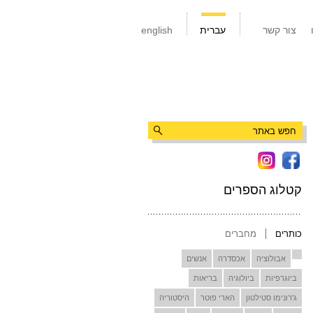
צור קשר
עברית
english
קטלוג הספרים
כותרים
מחברים
אבולוציה
אכסדרה
אנשים
ביוגרפיות
ביולוגיה
בריאות
ג'רונימו סטילטון
הארי פוטר
היסטוריה