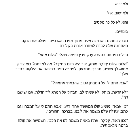
ולא יבוא.
ולא ישוב. אולי.
והוא לא כל כך מקסים.
בינתיים.
נזכרה בתמונתו שחייכה אליה מתוך מגירת הגרביים, וניצלה את הדקה
האחרונה שלה לבדה לשחרר אנחה בקול רם.
הדלת נפתחה בסערה ויַנקי פרץ פנימה צוהל: "שלום אמא".
"שלום שלום יַנְקַ'לֶה מותק, איך היה היום בחֵיידֶר? מה למדתם? בוא צדיק
אמזוג לך שתייה, תברך ותתרענן. לפני זה תניח בבקשה את הילקוט בחדר
שלך".
"אבא חתם לי על המבחן הטוב שהבאתי אתמול?"
"לא יודעת, מותק. לא שמתי לב. תבדוק על המתג ליד הדלת, אם יש שם
דף".
"כן, אמא", נשמע קולו המאושר אחרי רגע. "אבא חתם לי על המבחן וגם
כתב: ינק'לה שלנו משמח את ליבנו, בברכה, ההורים".
"נכון מאוד, יַנְקַ'לֶה. אתה באמת משמח לנו את הלב", השמיעה את קולה
ברננה מלאכותית.