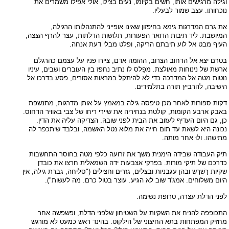
וגילה מרגישים אותו, חשים בקיומו, נעים בצילו, אולי אפילו משמרים את
נוכחותו. עצב שמור לבעליו.
את גרם המדרגות גימא בחיפזון שאינו אופייני להתנהלותו הרגילה,
המיושבת. ליד תיבות הדואר הפעורות, תלושות הדלתות, עצר להרף הצצה,
העיף מבט אל לוע תיבתם הריקה, ופלט מבלי דעת אנחה.
בטרם יצא אל הרחוב הצרוב, ההומה אדם, ציירו פניו על עצמם כהרגלם
ארשת של נינוחות מאולצת. מפַלס לו נתיב נחפז בין העוברים ושבים, עיניו
נוטות מטה אל המדרכה כדי לא להיתקל במראות אסורים, פסע בדרכו אל
הישיבה, להרביץ תורה בתלמידים.
דקות ספורות לאחר מכן טיפסה גילה במאמץ על אותן מדרגות, מתנשפת
באבק ארבע הקומות, קולטת בנחיריה את שיירי ריחו של צבי באוויר הדחוס.
כן, גם היום העדיף לעזוב את הבית לפני שובהּ. הצדיקה עליה את הדין.
נכונה היא לשאת עד תום חייה את מלוא נטל האשמה, ובלבד שיתכפר לה
מתישהו. ולוּ אחר מותה.
תיק העבודה שבידה הימנית משך את זרועה כלפי מטה בחוסר התחשבות
כדרכם של תיקי מורות. בפרקי אצבעות ידה השמאלית חרצו את כובדן
שקיות רַשְׁרַש ובהן עגבניות ובצלים, גזרים וחצילים ("סליחה, גברת גילה, אין
היום משלוחים. אמג'ד שוב לא הגיע. עוצר בטול כרם. מה לעשות").
לפני הדלת עצרה, טרופת נשימה.
התכופפה להניח את השקיות על השטיחון שלפני הדלת, ופשפשה אחר
מחזיק המפתחות בתא החיצוני של הילקוט. בהינד ראש כמעט לא מורגש