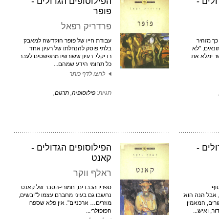
לים -
הפילוסופים הגדולים -
פופר
פרדריק רפאל
כך מזהיר
עבודת חייו של פופר הוקדשה למאבק
נאים, "לא
בלתי פוסק להנחלתו של רעיון אחד
ר ימלא את
רדיקלי. רעיון ששורשיו מתפשטים לעבר
כל תחומי הידע שמהם...
לחצו לדף כותר
תגיות:
פילוסופיה
,
תרגום
,
לים -
הפילוסופים הגדולים -
קאנט
ראלף ווקר
וף
ספריו הכבדים, חמורי-הסבר של קאנט
 אבל הנה הוא:
נחשבו גם בעיני מחברם עצמו ל"יבשים,
ים, המאמין
מוזרים… ארכניים". אין פלא שספרו
, ואיש...
הפופולרי...