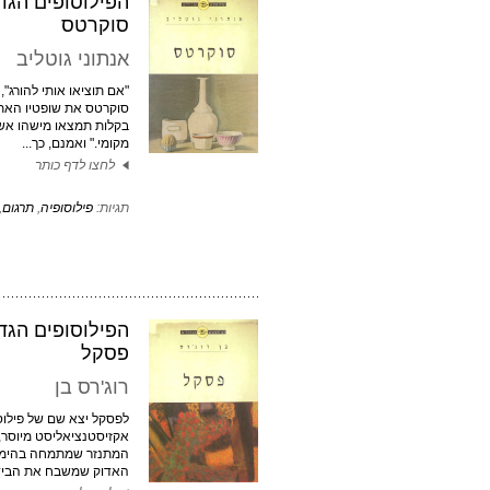
הפילוסופים הגדו
סוקרטס
אנתוני גוטליב
"אם תוציאו אותי להורג", 
סוקרטס את שופטיו האתו
בקלות תמצאו מישהו אש
מקומי." ואמנם, כך...
לחצו לדף כותר
תגיות:
פילוסופיה
,
תרגום
,
הפילוסופים הגדו
פסקל
רוג'רס בן
לפסקל יצא שם של פילוס
אקזיסטנציאליסט מיוסר,
המתנזר שמתמחה בהימור
האדוק שמשבח את הבידור