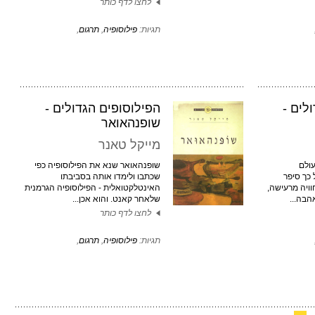
לחצו לדף כותר
תגיות:
פילוסופיה
,
תרגום
,
לים -
הפילוסופים הגדולים -
שופנהאואר
מייקל טאנר
ולם
שופנהאואר שנא את הפילוסופיה כפי
בגיל 11, ועל כך סיפר
שכתבו ולימדו אותה בסביבתו
חוויה מרעישה,
האינטלקטואלית - הפילוסופיה הגרמנית
הבה...
שלאחר קאנט. והוא אכן...
לחצו לדף כותר
תגיות:
פילוסופיה
,
תרגום
,