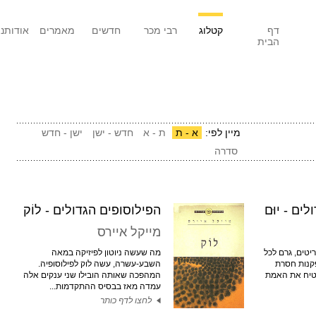
דף
קטלוג
רבי מכר
חדשים
מאמרים
אודותנו
הבית
מיין לפי:
א - ת
ת - א
חדש - ישן
ישן - חדש
סדרה
ים - יוּם
הפילוסופים הגדולים - לוֹק
מייקל איירס
ריטים, גרם לכל
מה שעשה ניוטון לפיזיקה במאה
קנות חסרת
השבע-עשרה, עשה לוק לפילוסופיה.
טיח את האמת
המהפכה שאותה הובילו שני ענקים אלה
עמדה מאז בבסיס ההתקדמות...
לחצו לדף כותר