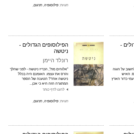
תגיות:
פילוסופיה
,
תרגום
,
לים -
הפילוסופים הגדולים -
ניטשה
רונלד היימן
חשוב על הוגה
"אלוהים מת", הכריז ניטשה - לפני שהלך
. האיש
והרס את עצמו. האומנם היה בכלל
עמי כדור הארץ
ניטשה אחד? הטענה של הספר
המתגרה הזה היא כי אכן...
לחצו לדף כותר
תגיות:
פילוסופיה
,
תרגום
,