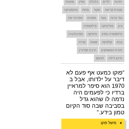
יהדות
ילדים
כלכלה
מדע
מחזות
מנורת קריאה
מקור
מתח
מתמטיקה
נגד הרוח
נוער
ספורט
ספרות יפה
עיון
פוליטיקה
פילוסופיה
פילוסופיה ומדע
פיסיקה
פסיכולוגיה
צבא
קלסיקה
שואה
שירה
תורת המשחקים
תיבת פנדורין
תיכון לילה
תרגום
"פוקו כמעט אף פעם לא
דיבר על ילדותו, אבל ב
1970 הוא סיפר למראיין
ברדיו כי לפעמים היה
נדמה לו שהוא גדל
בסביבה שבה סוד הקיום
טמון בידע."
מישל פוקו