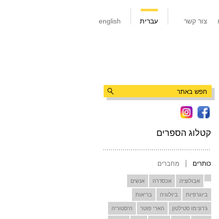
צור קשר
עברית
english
קטלוג הספרים
כותרים
מחברים
אבולוציה
אכסדרה
אנשים
ביוגרפיות
ביולוגיה
בריאות
ג'רונימו סטילטון
הארי פוטר
היסטוריה