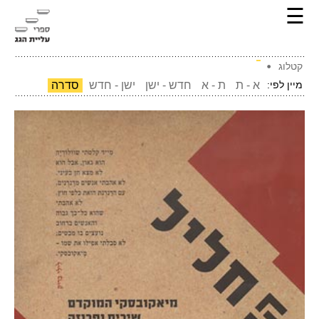
☰
קטלוג
מיין לפי:
א - ת
ת - א
חדש - ישן
ישן - חדש
סדרה