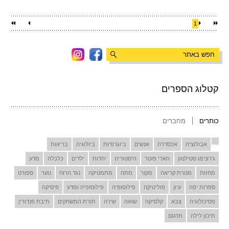
1
קטלוג הספרים
כותרים
מחברים
אבולוציה
אכסדרה
אנשים
ביוגרפיות
ביולוגיה
בריאות
ג'רונימו סטילטון
הארי פוטר
היסטוריה
יהדות
ילדים
כלכלה
מדע
מחזות
מנורת קריאה
מקור
מתח
מתמטיקה
נגד הרוח
נוער
ספורט
ספרות יפה
עיון
פוליטיקה
פילוסופיה
פילוסופיה ומדע
פיסיקה
פסיכולוגיה
צבא
קלסיקה
שואה
שירה
תורת המשחקים
תיבת פנדורין
תיכון לילה
תרגום