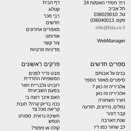
דף הבית
רח' חסידי האומות 24
תל אביב
קטלוג
טל. 036029010
רבי מכר
פקס. 036040013
חדשים
info@bita.co.il
מאמרים אחרונים
אודותנו
WebManager
צור קשר
מדיניות פרטיות
ספרים חדשים
פרקים ראשונים
בנים על אבותם
מבט נדיר לפְּנים
המשפחה החרדית
סיפורים מאזור הספר
רוברט גלבריית חוזר
אלג'יריה זה כאן ?
בפעם השביעית!
אלג'יריה זה כאן
האם אינך רוצה בי
העיר השחורה
ככה בדיוק קרה? חובת
נמלים, נוירונים, תודעה
קריאה מכל צד
קבר דוהר
חשיכה נראית. ספורט
שנת הארבה
הנפש
לב שחור כמו דיו
קולה או פפסי?