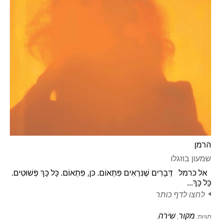
הרמן
שמעון בוזגלו
אל כרמל דְּבָרִים שֶׁנִּרְאִים פִּתְאוֹם. כּןֵ. פִּתְאוֹם. כָּל כָּךְ פְּשׁוּטִים.
כָּל כָּךְ...
לחצו לדף כותר
מקור
שירה
תגיות:
,
,