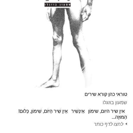
טוראי כהן קורא שירים
שמעון בוזגלו
אין שיר היום, שימוֹן אֵינְשִׁיר אֵין שִׁיר הַיּוֹם, שִׁימוֹן, כְּלוּם!
הַמּוּזָה...
לחצו לדף כותר