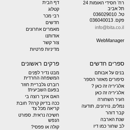
דף הבית
רח' חסידי האומות 24
תל אביב
קטלוג
טל. 036029010
רבי מכר
פקס. 036040013
חדשים
info@bita.co.il
מאמרים אחרונים
אודותנו
WebManager
צור קשר
מדיניות פרטיות
ספרים חדשים
פרקים ראשונים
בנים על אבותם
מבט נדיר לפְּנים
המשפחה החרדית
סיפורים מאזור הספר
רוברט גלבריית חוזר
אלג'יריה זה כאן ?
בפעם השביעית!
אלג'יריה זה כאן
האם אינך רוצה בי
העיר השחורה
ככה בדיוק קרה? חובת
נמלים, נוירונים, תודעה
קריאה מכל צד
קבר דוהר
חשיכה נראית. ספורט
שנת הארבה
הנפש
לב שחור כמו דיו
קולה או פפסי?