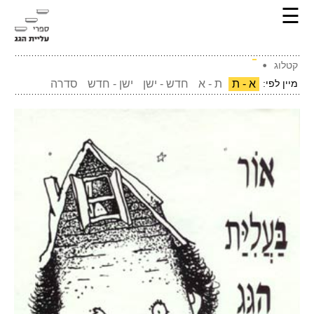
☰
קטלוג
מיין לפי:
א - ת
ת - א
חדש - ישן
ישן - חדש
סדרה