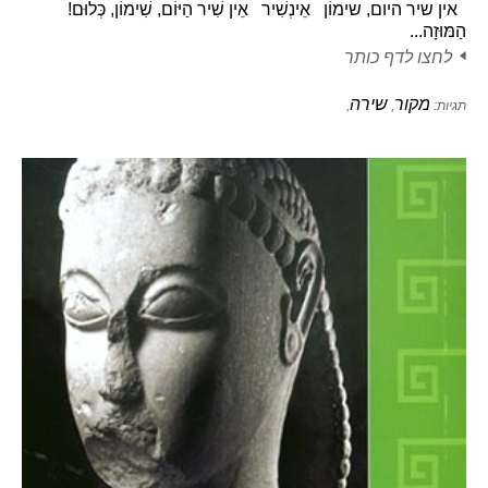
אין שיר היום, שימוֹן אֵינְשִׁיר אֵין שִׁיר הַיּוֹם, שִׁימוֹן, כְּלוּם!
הַמּוּזָה...
לחצו לדף כותר
מקור
שירה
תגיות:
,
,