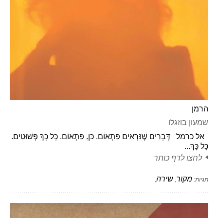
הרמן
שמעון בוזגלו
אל כרמל דְּבָרִים שֶׁנִּרְאִים פִּתְאוֹם. כּןֵ. פִּתְאוֹם. כָּל כָּךְ פְּשׁוּטִים.
כָּל כָּךְ...
לחצו לדף כותר
מקור
שירה
תגיות:
,
,