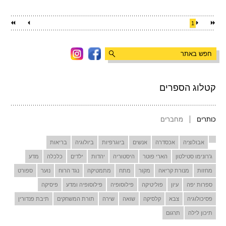
1
קטלוג הספרים
כותרים
מחברים
אבולוציה
אכסדרה
אנשים
ביוגרפיות
ביולוגיה
בריאות
ג'רונימו סטילטון
הארי פוטר
היסטוריה
יהדות
ילדים
כלכלה
מדע
מחזות
מנורת קריאה
מקור
מתח
מתמטיקה
נגד הרוח
נוער
ספורט
ספרות יפה
עיון
פוליטיקה
פילוסופיה
פילוסופיה ומדע
פיסיקה
פסיכולוגיה
צבא
קלסיקה
שואה
שירה
תורת המשחקים
תיבת פנדורין
תיכון לילה
תרגום