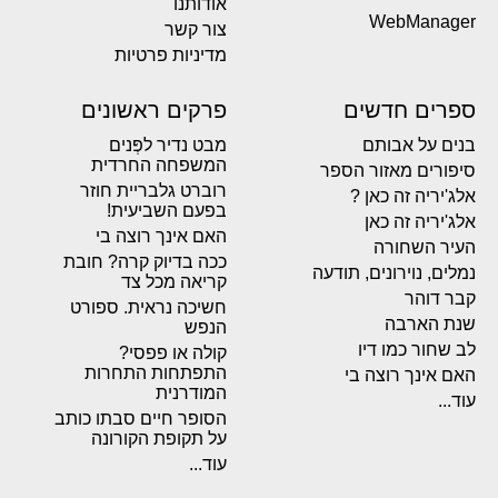
אודותנו
WebManager
צור קשר
מדיניות פרטיות
ספרים חדשים
פרקים ראשונים
בנים על אבותם
מבט נדיר לפְּנים
המשפחה החרדית
סיפורים מאזור הספר
רוברט גלבריית חוזר
אלג'יריה זה כאן ?
בפעם השביעית!
אלג'יריה זה כאן
האם אינך רוצה בי
העיר השחורה
ככה בדיוק קרה? חובת
נמלים, נוירונים, תודעה
קריאה מכל צד
קבר דוהר
חשיכה נראית. ספורט
שנת הארבה
הנפש
לב שחור כמו דיו
קולה או פפסי?
התפתחות התחרות
האם אינך רוצה בי
המודרנית
עוד...
הסופר חיים סבתו כותב
על תקופת הקורונה
עוד...