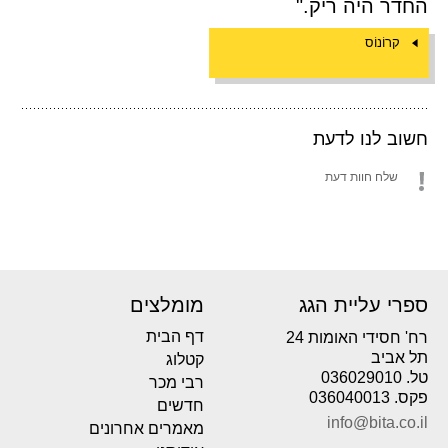
החדר היה ריק."
קרוֹנוֹס
חשוב לנו לדעת
שלח חוות דעת
ספרי עליית הגג
מומלצים
דף הבית
רח' חסידי האומות 24
תל אביב
קטלוג
טל. 036029010
רבי מכר
פקס. 036040013
חדשים
info@bita.co.il
מאמרים אחרונים