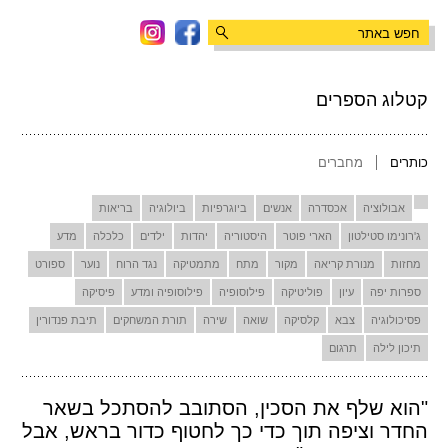
קטלוג הספרים
כותרים
מחברים
אבולוציה
אכסדרה
אנשים
ביוגרפיות
ביולוגיה
בריאות
ג'רונימו סטילטון
הארי פוטר
היסטוריה
יהדות
ילדים
כלכלה
מדע
מחזות
מנורת קריאה
מקור
מתח
מתמטיקה
נגד הרוח
נוער
ספורט
ספרות יפה
עיון
פוליטיקה
פילוסופיה
פילוסופיה ומדע
פיסיקה
פסיכולוגיה
צבא
קלסיקה
שואה
שירה
תורת המשחקים
תיבת פנדורין
תיכון לילה
תרגום
"הוא שלף את הסכין, הסתובב להסתכל בשאר
החדר וציפה תוך כדי כך לחטוף כדור בראש, אבל