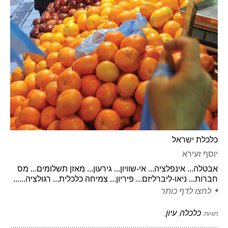
כלכלת ישראל
יוסף זעירא
אבטלה... אינפלציה... אי-שוויון... גירעון... מאזן תשלומים... מס
חברוֹת... ניאו-ליברליזם... פיריון... צמיחה כלכלית... רגולציה......
לחצו לדף כותר
כלכלה
עיון
תגיות:
,
,