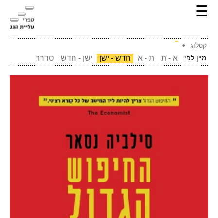
☰
קטלוג
מיין לפי:
א - ת
ת - א
חדש - ישן
ישן - חדש
סדרה