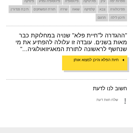
ספרות יפה
עיון
פוליטיקה
פילוסופיה
פילוסופיה ומדע
פיסיקה
פסיכולוגיה
צבא
קלסיקה
שואה
שירה
תורת המשחקים
תיבת פנדורין
תיכון לילה
תרגום
"ההגדרה ל"חיית פלא" שנויה במחלוקת כבר
מאות בשנים. עובדה זו עלולה להפתיע את מי
שנחשף לראשונה לתורת המאגיזואולוגיה..."
חיות הפלא והיכן למצוא אותן
חשוב לנו לדעת
שלח חוות דעת