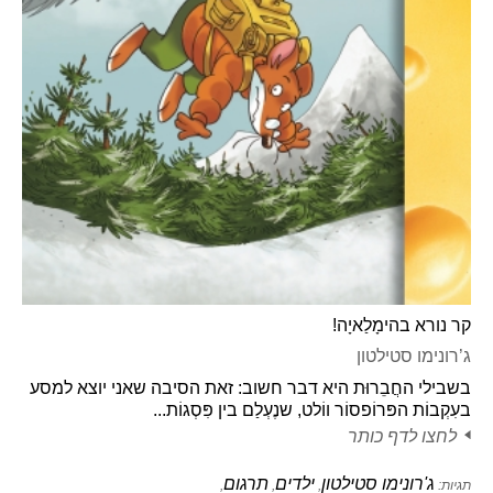
קר נורא בהימָלַאיָה!
ג’רונימו סטילטון
בשבילי החֲבֵרוּת היא דבר חשוב: זאת הסיבה שאני יוצא למסע
בעִקְבוֹת הפּרוֹפסוֹר ווֹלט, שנֶעְלַם בין פִּסְגוֹת...
לחצו לדף כותר
ג'רונימו סטילטון
ילדים
תרגום
תגיות:
,
,
,