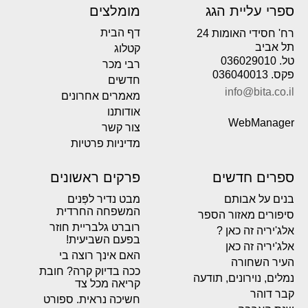
ספרי עליית הגג
מומלצים
דף הבית
רח' חסידי האומות 24
תל אביב
קטלוג
טל. 036029010
רבי מכר
פקס. 036040013
חדשים
info@bita.co.il
מאמרים אחרונים
אודותנו
WebManager
צור קשר
מדיניות פרטיות
ספרים חדשים
פרקים ראשונים
בנים על אבותם
מבט נדיר לפְּנים
המשפחה החרדית
סיפורים מאזור הספר
רוברט גלבריית חוזר
אלג'יריה זה כאן ?
בפעם השביעית!
אלג'יריה זה כאן
האם אינך רוצה בי
העיר השחורה
ככה בדיוק קרה? חובת
נמלים, נוירונים, תודעה
קריאה מכל צד
קבר דוהר
חשיכה נראית. ספורט