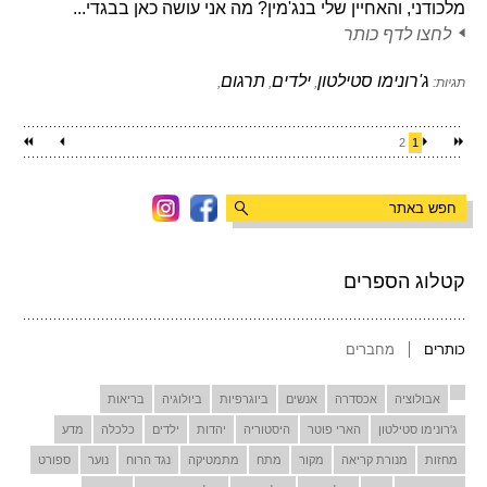
מלכודני, והאחיין שלי בנג'מין? מה אני עושה כאן בבגדי...
לחצו לדף כותר
ג'רונימו סטילטון
ילדים
תרגום
תגיות:
,
,
,
2
1
קטלוג הספרים
כותרים
מחברים
אבולוציה
אכסדרה
אנשים
ביוגרפיות
ביולוגיה
בריאות
ג'רונימו סטילטון
הארי פוטר
היסטוריה
יהדות
ילדים
כלכלה
מדע
מחזות
מנורת קריאה
מקור
מתח
מתמטיקה
נגד הרוח
נוער
ספורט