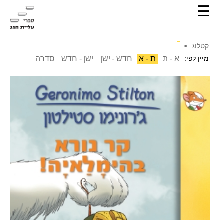
☰
קטלוג
מיין לפי:
א - ת
ת - א
חדש - ישן
ישן - חדש
סדרה