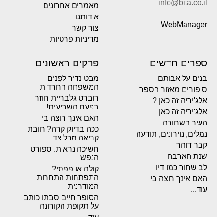
info@bita.co.il
מאמרים אחרונים
אודותנו
WebManager
צור קשר
מדיניות פרטיות
ספרים חדשים
פרקים ראשונים
בנים על אבותם
מבט נדיר לפְּנים
המשפחה החרדית
סיפורים מאזור הספר
רוברט גלבריית חוזר
אלג'יריה זה כאן ?
בפעם השביעית!
אלג'יריה זה כאן
האם אינך רוצה בי
העיר השחורה
ככה בדיוק קרה? חובת
נמלים, נוירונים, תודעה
קריאה מכל צד
קבר דוהר
חשיכה נראית. ספורט
שנת הארבה
הנפש
לב שחור כמו דיו
קולה או פפסי?
התפתחות התחרות
האם אינך רוצה בי
המודרנית
עוד...
הסופר חיים סבתו כותב
על תקופת הקורונה