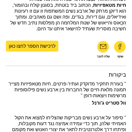
חיות מטאפיזיות
, הכתוב ביד בוטחת, בסגנון קולח ובהומור,
הוא דיוקן מרתק של ארבע נשים המשתפות זו עם זו רעיונות
ואידיאלים, וגם דירות, בגדים, ופה ושם גם מאהבים. ומתוך
הכָאוֹס והייאוש של שנות המלחמה הן מפלסות נתיב חדש של
חשיבה מוסרית שעתיד להישאר איתנו עד היום
.
לרכישת הספר לחצו כאן
ביקורות
" בעזרת תחקיר מדוקדק ועתיר-פרטים, חיות מטאפיזיות מצייר
תמונה מלאת-חיים של החברוּת בין ארבע נשים פילוסופיות
מרשימות ויוצאות-דופן "
וול סטריט ג'ורנל
" סיפור על ארבע נשים מבריקות שהצליחו למצוא את הקול
האמיתי שלהן, תוך כדי עמידה אמיצה נגד דעות מקובלות,
ופיתחו דרך אלטרנטיבית לתאר את יצורי האנוש ואת מקומם