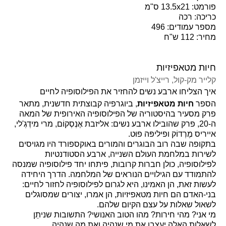
פורמט: 13.5x21 ס"מ
כריכה: רכה
מספר עמודים: 496
מחיר: 112 ש"ח
חיות מטאפיזיות
קלייר מק‑קול
, רייצ'ל וייזמן
איך הצליחו ארבע נשים להחזיר את הפילוסופיה לחיים
הספר
חיות מטאפיזיות
, ביוגרפיה קבוצתית חדשנית, מתאר
פרק מסעיר בהיסטוריה של הפילוסופיה האירופית של המאה
ה-20, פרק שהובילו ארבע נשים: אליזבת אֶנְסְקוֹם, מרי מידְגְ'לי,
אייריס מֶרְדוֹק ופיליפּה פוּט.
בתקופה שבה רוב הבוגרים והמורים באוקספורד היו מגויסים
לשירות במלחמת העולם השנייה, ארבע הסטודנטיות
לפילוסופיה, כולן חברות קרובות, פיתחו יחד פילוסופיה שמנסה
להתמודד עם הגילויים הנוראים של המלחמה. הדרך היחידה
לעשות זאת, הן האמינו, היא לגרום לפילוסופיה לחזור לחיים:
בני-האדם הם חיות מטאפיזיות, הן אמרו, יצורים שמסוגלים
לשאול שאלות על עצם הקיום שלהם.
מי אני? מהי חירות? מהו הטוב האנושי? התשובות שניתֵן
לשאלות האלה יעצבו את מי שנהיה ואת מה שנהיה
.