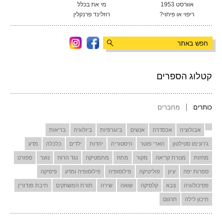
אוורסט 1953
מי את בכלל
ריפוי או פיתוי?
רוזלינד פרנקלין
קטלוג הספרים
כותרים
מחברים
אבולוציה
אכסדרה
אנשים
ביוגרפיות
ביולוגיה
בריאות
ג'רונימו סטילטון
הארי פוטר
היסטוריה
יהדות
ילדים
כלכלה
מדע
מחזות
מנורת קריאה
מקור
מתח
מתמטיקה
נגד הרוח
נוער
ספורט
ספרות יפה
עיון
פוליטיקה
פילוסופיה
פילוסופיה ומדע
פיסיקה
פסיכולוגיה
צבא
קלסיקה
שואה
שירה
תורת המשחקים
תיבת פנדורין
תיכון לילה
תרגום