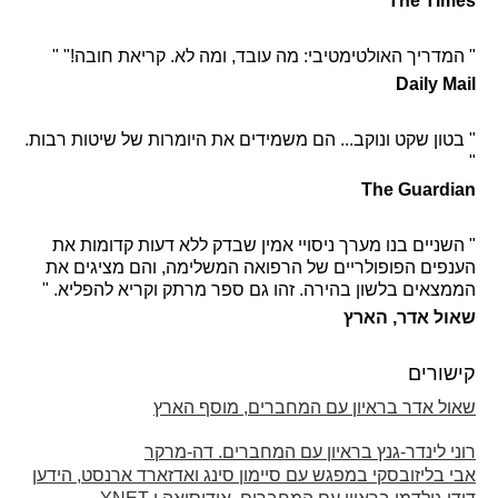
The Times
" המדריך האולטימטיבי: מה עובד, ומה לא. קריאת חובה!" "
Daily Mail
" בטון שקט ונוקב... הם משמידים את היומרות של שיטות רבות.
"
The Guardian
" השניים בנו מערך ניסויי אמין שבדק ללא דעות קדומות את
הענפים הפופולריים של הרפואה המשלימה, והם מציגים את
הממצאים בלשון בהירה. זהו גם ספר מרתק וקריא להפליא. "
שאול אדר, הארץ
קישורים
שאול אדר בראיון עם המחברים, מוסף הארץ
רוני לינדר-גנץ בראיון עם המחברים. דה-מרקר
אבי בליזובסקי במפגש עם סיימון סינג ואדזארד ארנסט, הידען