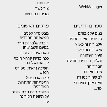
אודותנו
WebManager
צור קשר
מדיניות פרטיות
ספרים חדשים
פרקים ראשונים
בנים על אבותם
מבט נדיר לפְּנים
המשפחה החרדית
סיפורים מאזור הספר
רוברט גלבריית חוזר
אלג'יריה זה כאן ?
בפעם השביעית!
אלג'יריה זה כאן
האם אינך רוצה בי
העיר השחורה
ככה בדיוק קרה? חובת
נמלים, נוירונים, תודעה
קריאה מכל צד
קבר דוהר
חשיכה נראית. ספורט
שנת הארבה
הנפש
לב שחור כמו דיו
קולה או פפסי?
התפתחות התחרות
האם אינך רוצה בי
המודרנית
עוד...
הסופר חיים סבתו כותב
על תקופת הקורונה
עוד...