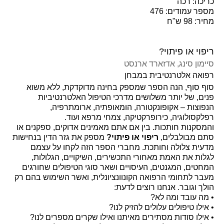
כריכה: רכה
מספר עמודים: 476
מחיר: 98 ש"ח
ריפוי או פיתוי?
סיימון סינג
, אדזארד ארנסט
רפואה אלטרנטיבית במבחן
סוף סוף, הנה הספר שמספק בחינה מדוקדקת, ללא משוא
פנים, של יותר משלושים מדרכי הטיפול האלטרנטיביות
הנפוצות – אקופונקטורה, הומאופתיה, ארומתרפיה,
רפלקסולוגיה, כירופרקטיקה, צמחי מרפא ועוד.
והמסקנות חותכות. בין אם אתם מאמינים אדוקים, ספקנים או
סתם מבולבלים,
ריפוי או פיתוי?
מספק את גזר הדין בנחישות
מדעית צלולה וחותכת. מחברי הספר הזה לקחו על עצמם
לגלות את האמת מאחורי התכשירים, השיקויים, הגלולות,
המחטים, המגנטים, העיסויים ושאר סוגי הטיפולים שחורגים
מעבר לתחומי הרפואה הקונוונציונלית, ואשר השימוש בהם רק
הולך וגובר. אנחנו רוצים לדעת:
• מה עובד ומה לא?
• אילו טיפולים עלולים להזיק לנו?
• אילו סודות מסתירים מאיתנו ואילו שקרים מספרים לנו?