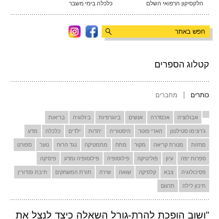
הלקסיקון הרפואי השלם
כלכלה בימי משבר
קטלוג הספרים
כותרים
מחברים
אבולוציה
אכסדרה
אנשים
ביוגרפיות
ביולוגיה
בריאות
ג'רונימו סטילטון
הארי פוטר
היסטוריה
יהדות
ילדים
כלכלה
מדע
מחזות
מנורת קריאה
מקור
מתח
מתמטיקה
נגד הרוח
נוער
ספורט
ספרות יפה
עיון
פוליטיקה
פילוסופיה
פילוסופיה ומדע
פיסיקה
פסיכולוגיה
צבא
קלסיקה
שואה
שירה
תורת המשחקים
תיבת פנדורין
תיכון לילה
תרגום
"ושוב הופכת להרת-גורל השאלה כיצד לנצל את