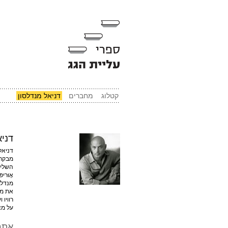
קטלוג
מחברים
דניאל מנדלסון
דניא
דניאל
מבקר 
השליש
את מאמ
רוויו
על מצ
אתר