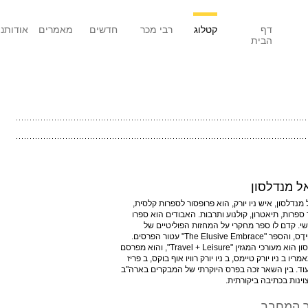
דף
קטלוג
רבי מכר
חדשים
מאמרים
אודותנו
הבית
ל מנדלסון
 מנדלסון, איש ניו יורק, הוא פרופסור לספרות קלסית,
ספרות, תיאטרון, קולנוע ותרבות. האבודים הוא ספרו
י. קדם לו ספר מחקרי על המחזות הפוליטיים של
אֶוּריפּידֶס, והספר "The Elusive Embrace" עטור הפרסים.
מנדלסון הוא מעורכי המגזין "Travel + Leisure", והוא מפרסם
ריו ב ניו יורק טיימס, ב ניו יורק רוויו אוף בוקס, ב פריז
 ועוד. בין השאר זכה בפרס היוקרתי של המבקרים בארה"ב
וינות בכתיבה ביקורתית.
 המחבר