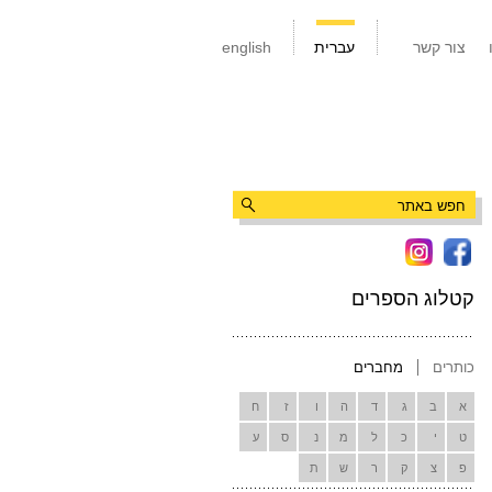
צור קשר
עברית
english
קטלוג הספרים
כותרים
מחברים
א
ב
ג
ד
ה
ו
ז
ח
ט
י
כ
ל
מ
נ
ס
ע
פ
צ
ק
ר
ש
ת