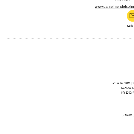
www.danielmendelsohn
 בן שש או שבע
ים שכאשר
מים היו
,
שואה
,