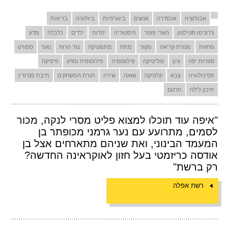
אבולוציה
אכסדרה
אנשים
ביוגרפיות
ביולוגיה
בריאות
ג'רונימו סטילטון
הארי פוטר
היסטוריה
יהדות
ילדים
כלכלה
מדע
מחזות
מנורת קריאה
מקור
מתח
מתמטיקה
נגד הרוח
נוער
ספורט
ספרות יפה
עיון
פוליטיקה
פילוסופיה
פילוסופיה ומדע
פיסיקה
פסיכולוגיה
צבא
קלסיקה
שואה
שירה
תורת המשחקים
תיבת פנדורין
תיכון לילה
תרגום
"איפה עוד תוכלו למצוא פליט מסרי לנקה, מכור
לסמים, מתרועע עם נער גרמני מכופתר בן
המעמד הבינוני, ואת שניהם מתארחים אצל בן
אודסה כריזמטי בעל חזון לאוקראינה החדשה?
רק ברשת"
רשת אפלה