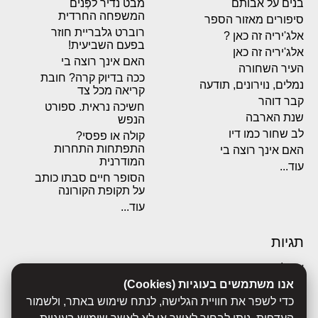
בנים על אבותם
מבט נדיר לפְּנים
המשפחה החרדית
סיפורים מאזור הספר
רוברט גלבריית חוזר
אלג'יריה זה כאן ?
בפעם השביעית!
אלג'יריה זה כאן
האם אינך רוצה בי
העיר השחורה
ככה בדיוק קרה? חובת
נמלים, נוירונים, תודעה
קריאה מכל צד
קבר דוהר
חשיכה נראית. ספורט
שנת הארבה
הנפש
לב שחור כמו דיו
קולה או פפסי?
התפתחות התחרות
האם אינך רוצה בי
המודרנית
עוד...
הסופר חיים סבתו כותב
על תקופת הקורונה
עוד...
תגיות
אבולוציה
אכסדרה
אנו משתמשים בעוגיות (Cookies)
אנשים
כדי לשפר את חוויית הגלישה, לנתח שימוש באתר, ולשמור
ביוגרפיות