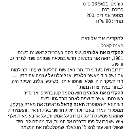
פורמט: 13.5x21 ס"מ
כריכה: רכה
מספר עמודים: 200
מחיר: 98 ש"ח
להקדים את אלוהים
האנה קארל
להקדים את אלוהים
, שפורסם בעברית לראשונה בשנת
1981, רואה אור בתרגום חדש במלאת שמונים שנה למרד גטו
ורשה.
"הרוב היה בעד מרד. הרי האנושות החליטה שיָפֶה יותר למות
עם נשק ביד מאשר בלעדיו, אז קיבלנו על עצמנו את הדין. [...]
הרי העיקר היה, שלא ישחטו אותנו, כשיגיעו אלינו. העיקר היה
לבחור באיזו צורה נמות."
להקדים את אלוהים
הוא מסמך קטן בהיקפו אך נדיר
בעוצמתו. עשרות שנים לאחר מרד גטו ורשה,
העיתונאית-הסופרת
האנה קְראל
מראיינת את מארק אֵדֶלְמַן,
ממפקדי המרד בעבר וקרדיולוג חדשני בעת הראיון. והאמיתוֹת
שהוא משמיע לה ' על גבורה, על אנושיות, על ארבע מאות אלף
איש שעברו על פניו בדרכם אל המוות, ועל מנותח-לב יחיד
שאולי הוא עזר להציל ' הן כאלה שמטלטלות את הנשמה.