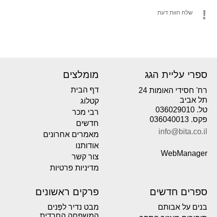
שלח חוות דעת
ספרי עליית הגג
מומלצים
דף הבית
רח' חסידי האומות 24
תל אביב
קטלוג
טל. 036029010
רבי מכר
פקס. 036040013
חדשים
info@bita.co.il
מאמרים אחרונים
אודותנו
WebManager
צור קשר
מדיניות פרטיות
ספרים חדשים
פרקים ראשונים
בנים על אבותם
מבט נדיר לפְּנים
המשפחה החרדית