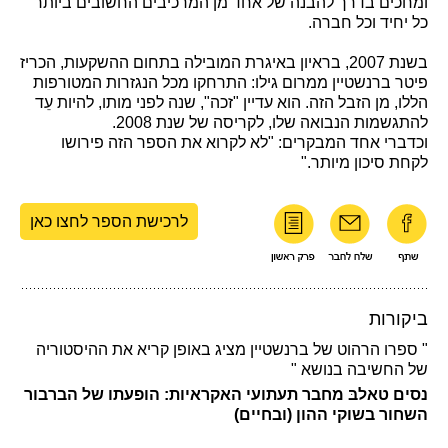
ומחכים בדרך להבנה של אחד מן המרכיבים החשובים ביותר
כל יחיד וכל חברה.
בשנת 2007, בראיון באיגרת המובילה בתחום ההשקעות, הכריז
פיטר ברנשטיין ממרום גילו: התרחקו מכל הנגזרות המטורפות
הללו, מן הזבל הזה. הוא עדיין "זכה", שנה לפני מותו, להיות עֵד
להתגשמות הנבואה שלו, לקריסה של שנת 2008.
וכדברי אחד המבקרים: "לא לקרוא את הספר הזה פירושו
לקחת סיכון מיותר."
לרכישת הספר לחצו כאן
ביקורות
" ספרו הרהוט של ברנשטיין מציג באופן קריא את ההיסטוריה
של החשיבה בנושא "
נסים טאלבּ מחבר תעתועי האקראיות: הופעתו של הברבור
השחור בשוקי ההון (ובחיים)