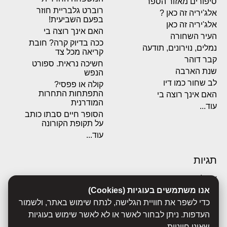
סיפורים מאזור הספר
רוברט גלבריית חוזר
אלג'יריה זה כאן ?
בפעם השביעית!
אלג'יריה זה כאן
האם אינך רוצה בי
העיר השחורה
ככה בדיוק קרה? חובת
נמלים, נוירונים, תודעה
קריאה מכל צד
קבר דוהר
חשיכה נראית. ספורט
שנת הארבה
הנפש
לב שחור כמו דיו
קולה או פפסי?
התפתחות התחרות
האם אינך רוצה בי
המודרנית
עוד...
הסופר חיים סבתו כותב
על תקופת הקורונה
עוד...
תגיות
אבולוציה
אכסדרה
אנו משתמשים בעוגיות (Cookies)
אנשים
כדי לשפר את חוויית הגלישה, לנתח שימוש באתר, ולשמור
ביוגרפיות
העדפות. ניתן לבחור לאשר או לא לאשר שימוש בעוגיות
ביולוגיה
שאינן חיוניות.