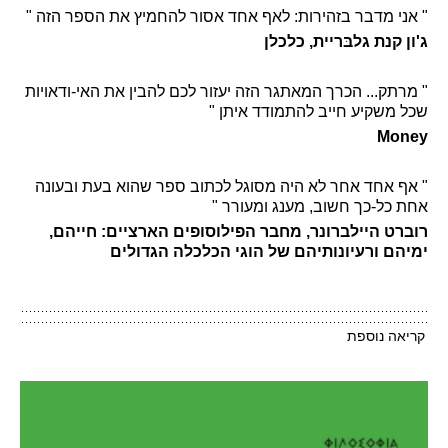
" אני מדבר בזהירות: לאף אחד אסור להחמיץ את הספר הזה "
ג'ון קנת גלבּריית, כלכלן
" מרתק... הכרך המאתגר הזה יעזור לכם להבין את האי-ודאויות
שכל משקיע חייב להתמודד איתן "
Money
" אף אחד אחר לא היה מסוגל לכתוב ספר שהוא בעת ובעונה
אחת כל-כך חשוב, מענג ומעורר "
רוברט היילברונר, מחבר הפילוסופים הארציים: חייהם,
ימיהם ורעיונותיהם של הוגי הכלכלה הגדולים
קריאה נוספת