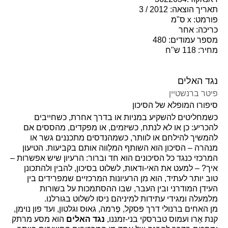
תאריך הוצאה: 2012 / 3
פורמט: x ס"מ
כריכה: אחר
מספר עמודים: 480
מחיר: 118 ש"ח
נגד האלים
פיטר ברנשטיין
סיפורו המופלא של הסיכון
כשמחליטים להשקיע במניות או בדרך אחרת, כשחייבים
להכריע: כן או לא לנתח, כשיזמים, או מפקדים, מהססים אם
להמשיך להילחם או לוותר, כשמהנדסים מתכננים גשר או
מנהרה – הסיכון הוא השותף המלַווה אותם בקביעות. הטיעון
המרכזי כנגד כל הסיכונים הוא חד וברור: הרעיון שיש אפשרות –
איך? – למעט את האי-ודאות, לשלוט בסיכון, להבין ולהתכונן
טוב יותר לעתיד, הוא מן הרעיונות המרכזיים שמפרידים בין
העידן המודרני ובין העבר, שבו ההסתמכות על בשורות
מלמעלה ומגידי עתידות למיניהם ניסו לשלוט בגורלנו.
מן האחים ברנולי דרך פּסקל, פֶרמה, גאוּס וגלטון, ועד פון נוימן,
קנת אֶרו ועמוס טברסקי בני-זמננו,
נגד האלים
הוא מסע מרתק