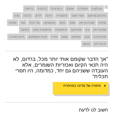
אבולוציה
אכסדרה
אנשים
ביוגרפיות
ביולוגיה
בריאות
ג'רונימו סטילטון
הארי פוטר
היסטוריה
יהדות
ילדים
כלכלה
מדע
מחזות
מנורת קריאה
מקור
מתח
מתמטיקה
נגד הרוח
נוער
ספורט
ספרות יפה
עיון
פוליטיקה
פילוסופיה
פילוסופיה ומדע
פיסיקה
פסיכולוגיה
צבא
קלסיקה
שואה
שירה
תורת המשחקים
תיבת פנדורין
תיכון לילה
תרגום
"אך הדבר שקומם אותי יותר מכל, ברדום, לא
היה תנאי הקיום ואכזריות השומרים, אלא
העובדה ששניהם גם יחד, כמדומה, היו חסרי
תכלית"
סיפורה של מדינה במחתרת
חשוב לנו לדעת