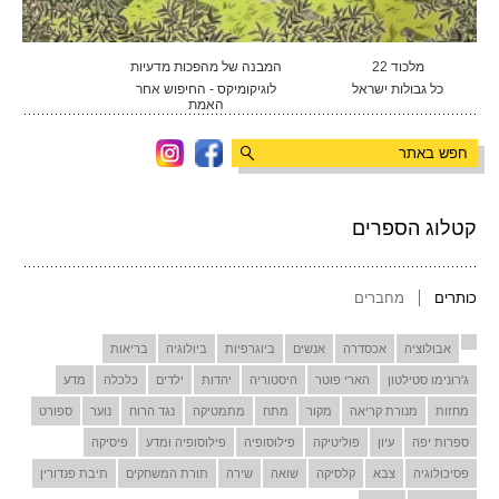
מלכוד 22
המבנה של מהפכות מדעיות
כל גבולות ישראל
לוגיקומיקס - החיפוש אחר
האמת
קטלוג הספרים
כותרים
מחברים
אבולוציה
אכסדרה
אנשים
ביוגרפיות
ביולוגיה
בריאות
ג'רונימו סטילטון
הארי פוטר
היסטוריה
יהדות
ילדים
כלכלה
מדע
מחזות
מנורת קריאה
מקור
מתח
מתמטיקה
נגד הרוח
נוער
ספורט
ספרות יפה
עיון
פוליטיקה
פילוסופיה
פילוסופיה ומדע
פיסיקה
פסיכולוגיה
צבא
קלסיקה
שואה
שירה
תורת המשחקים
תיבת פנדורין