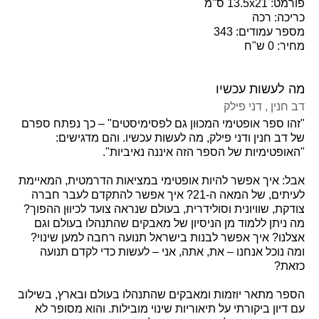
פורמט: 13.5x21 ס"מ
כריכה: רכה
מספר עמודים: 343
מחיר: 0 ש"ח
מה לעשות עכשיו
דב חנין
, דני פילק
"זהו ספר אופטימי המכוּון גם לפסימיסטים" – כך נפתח ספרם
של דב חנין ודני פילק, מה לעשות עכשיו. והם מדגישים:
"האופטימיות של הספר הזה איננה נאיביות".
אבל: איך אפשר להיות אופטימי במציאות הדרמטית, המאיימת
לעיתים, של המאה ה-21? איך אפשר להתקדם לעבר חברה
צודקת, שוויונית וסולידרית, בעולם שנראה צועד לכיווּן ההפוך?
מה ניתן ללמוד מן הניסיון של מאבקים שהתנהלו בעולם וגם
אצלנו? איך אפשר לבנות בישראל תנועה רחבה למען שינוי?
ומה נוכל אנחנו – את, אתה, אני – לעשות כדי לקדם תנועה
כזאת?
הספר מתאר יוזמות ומאבקים שהתנהלו בעולם ובארץ, בשילוב
עם דיון ביקורתי על תיאוריות שינוי מובילות. והוא מסופר לא