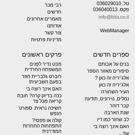
טל. 036029010
רבי מכר
פקס. 036040013
חדשים
info@bita.co.il
מאמרים אחרונים
אודותנו
WebManager
צור קשר
מדיניות פרטיות
ספרים חדשים
פרקים ראשונים
בנים על אבותם
מבט נדיר לפְּנים
המשפחה החרדית
סיפורים מאזור הספר
רוברט גלבריית חוזר
אלג'יריה זה כאן ?
בפעם השביעית!
אלג'יריה זה כאן
האם אינך רוצה בי
העיר השחורה
ככה בדיוק קרה? חובת
נמלים, נוירונים, תודעה
קריאה מכל צד
קבר דוהר
חשיכה נראית. ספורט
שנת הארבה
הנפש
לב שחור כמו דיו
קולה או פפסי?
התפתחות התחרות
האם אינך רוצה בי
המודרנית
עוד...