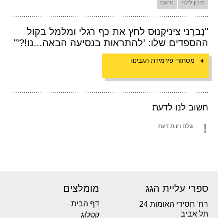
תיכון לילה
תרגום
"נַברָני ציניקָנוּס לחץ את כף רגלי ומלמל בקול
ההספדים שלו: ’להתראות בנסיעה הבאה...נו!?’"
מסתורי פירמידת הגבינה
חשוב לנו לדעת
שלח חוות דעת
ספרי עליית הגג
מומלצים
דף הבית
רח' חסידי האומות 24
תל אביב
קטלוג