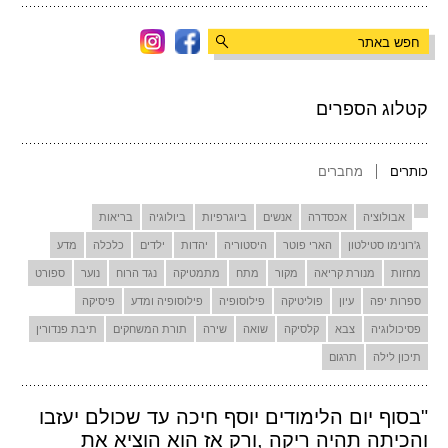
קטלוג הספרים
כותרים
מחברים
אבולוציה
אכסדרה
אנשים
ביוגרפיות
ביולוגיה
בריאות
ג'רונימו סטילטון
הארי פוטר
היסטוריה
יהדות
ילדים
כלכלה
מדע
מחזות
מנורת קריאה
מקור
מתח
מתמטיקה
נגד הרוח
נוער
ספורט
ספרות יפה
עיון
פוליטיקה
פילוסופיה
פילוסופיה ומדע
פיסיקה
פסיכולוגיה
צבא
קלסיקה
שואה
שירה
תורת המשחקים
תיבת פנדורין
תיכון לילה
תרגום
"בסוף יום הלימודים יוסף חיכה עד שכולם יעזבו
והכיתה תהיה ריקה ,ורק אז הוא הוציא את