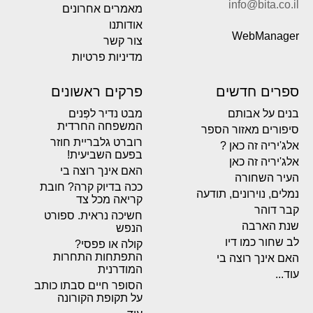
info@bita.co.il
מאמרים אחרונים
אודותנו
WebManager
צור קשר
מדיניות פרטיות
ספרים חדשים
פרקים ראשונים
בנים על אבותם
מבט נדיר לפְּנים
המשפחה החרדית
סיפורים מאזור הספר
רוברט גלבריית חוזר
אלג'יריה זה כאן ?
בפעם השביעית!
אלג'יריה זה כאן
האם אינך רוצה בי
העיר השחורה
ככה בדיוק קרה? חובת
נמלים, נוירונים, תודעה
קריאה מכל צד
קבר דוהר
חשיכה נראית. ספורט
שנת הארבה
הנפש
לב שחור כמו דיו
קולה או פפסי?
התפתחות התחרות
האם אינך רוצה בי
המודרנית
עוד...
הסופר חיים סבתו כותב
על תקופת הקורונה