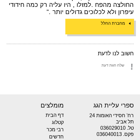
החולצה מהפח .למזלו , היו עליה רק כמה חידודי
עיפרון ולא לכלוכים גדולים יותר ."
מחברת החלל
חשוב לנו לדעת
שלח חוות דעת
ספרי עליית הגג
מומלצים
דף הבית
רח' חסידי האומות 24
תל אביב
קטלוג
טל. 036029010
רבי מכר
פקס. 036040013
חדשים