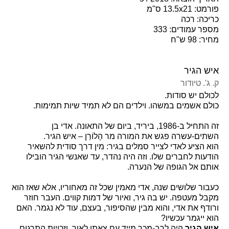
פורמט: 13.5x21 ס"מ
כריכה: רכה
מספר עמודים: 333
מחיר: 98 ש"ח
איש הגיר
ק. ג'. טיודור
לכולם יש סודות.
כולם אשמים במשהו. וילדים הם לא תמיד שיות תמימות.
זה התחיל ב-1986, ביריד, ביום של התאונה. אדי בן
השתים-עשרה פגש את המורה מר הָלוֹרַן – איש הגיר.
הוא הציע לאדי לצייר סמלים בגיר: מין דרך סודית להשאיר
הודעות לחברים שלו. וזה היה נהדר, עד שאנשי הגיר הובילו
אותם אל הגופה של הנערה.
כעבור שלושים שנה, אדי מאמין שכל זה מאחוריו, אלא שאז הוא
מקבל מעטפה. יש בה גיר, ואיור של דמות קווים. העבר חוזר
ורודף את אדי, והוא מבין שהסיפור, בעצם, עוד לא נגמר. האם
הוא ייגמר עכשיו?
איש הגיר
היה לרב-מכר מייד עם צאתו לאור, וזכויות התרגום