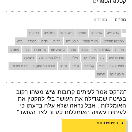
קטלוג הספרים
כותרים
מחברים
אבולוציה
אכסדרה
אנשים
ביוגרפיות
ביולוגיה
בריאות
ג'רונימו סטילטון
הארי פוטר
היסטוריה
יהדות
ילדים
כלכלה
מדע
מחזות
מנורת קריאה
מקור
מתח
מתמטיקה
נגד הרוח
נוער
ספורט
ספרות יפה
עיון
פוליטיקה
פילוסופיה
פילוסופיה ומדע
פיסיקה
פסיכולוגיה
צבא
קלסיקה
שואה
שירה
תורת המשחקים
תיבת פנדורין
תיכון לילה
תרגום
"מרקס אמר לעיתים קרובות שיש משהו רקוב
בשיטה שמגדילה את העושר בלי להקטין את
האומללות , אבל נראה שלא עלה בדעתו כי
לעיתים עשויה האומללות לגבור לצד העושר"
החיפוש הגדול