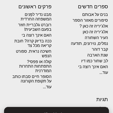
ספרים חדשים
פרקים ראשונים
בנים על אבותם
מבט נדיר לפְּנים
המשפחה החרדית
סיפורים מאזור הספר
רוברט גלבריית חוזר
אלג'יריה זה כאן ?
בפעם השביעית!
אלג'יריה זה כאן
האם אינך רוצה בי
העיר השחורה
ככה בדיוק קרה? חובת
נמלים, נוירונים, תודעה
קריאה מכל צד
קבר דוהר
חשיכה נראית. ספורט
שנת הארבה
הנפש
לב שחור כמו דיו
קולה או פפסי?
התפתחות התחרות
האם אינך רוצה בי
המודרנית
עוד...
הסופר חיים סבתו כותב
על תקופת הקורונה
עוד...
תגיות
אבולוציה