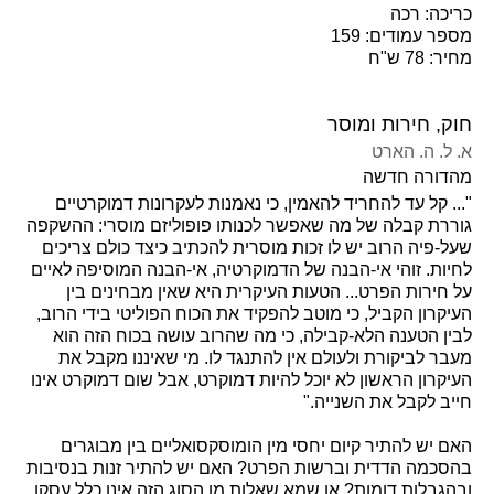
כריכה: רכה
מספר עמודים: 159
מחיר: 78 ש"ח
חוק, חירות ומוסר
א. ל. ה. הארט
מהדורה חדשה
"...
קל עד להחריד להאמין, כי נאמנות לעקרונות דמוקרטיים
גוררת קבלה של מה שאפשר לכנותו פופוליזם מוסרי: ההשקפה
שעל-פיה הרוב יש לו זכות מוסרית להכתיב כיצד כולם צריכים
לחיות. זוהי אי-הבנה של הדמוקרטיה, אי-הבנה המוסיפה לאיים
על חירות הפרט... הטעות העיקרית היא שאין מבחינים בין
העיקרון הקביל, כי מוטב להפקיד את הכוח הפוליטי בידי הרוב,
לבין הטענה הלא-קבילה, כי מה שהרוב עושה בכוח הזה הוא
מעבר לביקורת ולעולם אין להתנגד לו. מי שאיננו מקבל את
העיקרון הראשון לא יוכל להיות דמוקרט, אבל שום דמוקרט אינו
חייב לקבל את השנייה
."
האם יש להתיר קיום יחסי מין הומוסקסואליים בין מבוגרים
בהסכמה הדדית וברשות הפרט? האם יש להתיר זנות בנסיבות
ובהגבלות דומות? או שמא שאלות מן הסוג הזה אינן כלל עסקו