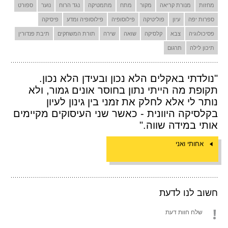
מחזות
מנורת קריאה
מקור
מתח
מתמטיקה
נגד הרוח
נוער
ספורט
ספרות יפה
עיון
פוליטיקה
פילוסופיה
פילוסופיה ומדע
פיסיקה
פסיכולוגיה
צבא
קלסיקה
שואה
שירה
תורת המשחקים
תיבת פנדורין
תיכון לילה
תרגום
"נולדתי באקלים הלא נכון ובעידן הלא נכון.
תקופת מה הייתי נתון בחוסר אונים גמור, ולא
נותר לי אלא לחלק את זמני בין גינון לעיון
בקלסיקה היוונית - כאשר שני העיסוקים מקיימים
אותי במידה שווה."
אחותי ואני
חשוב לנו לדעת
שלח חוות דעת