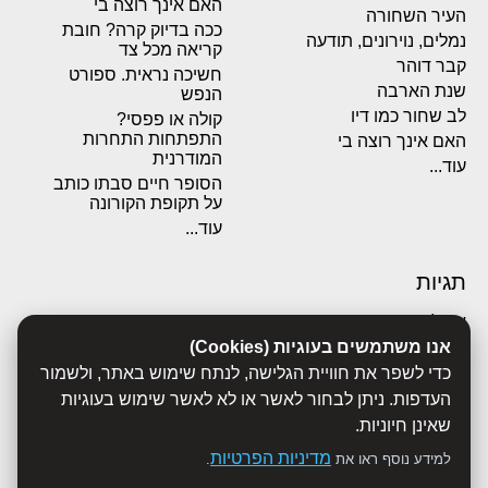
האם אינך רוצה בי
העיר השחורה
ככה בדיוק קרה? חובת
נמלים, נוירונים, תודעה
קריאה מכל צד
קבר דוהר
חשיכה נראית. ספורט
שנת הארבה
הנפש
לב שחור כמו דיו
קולה או פפסי?
התפתחות התחרות
האם אינך רוצה בי
המודרנית
עוד...
הסופר חיים סבתו כותב
על תקופת הקורונה
עוד...
תגיות
אבולוציה
אכסדרה
אנו משתמשים בעוגיות (Cookies)
אנשים
כדי לשפר את חוויית הגלישה, לנתח שימוש באתר, ולשמור
ביוגרפיות
העדפות. ניתן לבחור לאשר או לא לאשר שימוש בעוגיות
ביולוגיה
שאינן חיוניות.
בריאות
מדיניות הפרטיות
למידע נוסף ראו את
.
ג'רונימו סטילטון