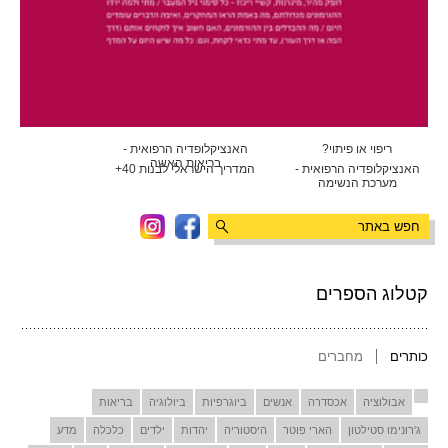
ריפוי או פיתוי?
האנציקלופדיה הרפואית -
בריאות האשה
האנציקלופדיה הרפואית -
המדריך הישראלי לבנות 40+
מערכת הנשימה
קטלוג הספרים
כותרים
מחברים
אבולוציה
אכסדרה
אנשים
ביוגרפיות
ביולוגיה
בריאות
ג'רונימו סטילטון
הארי פוטר
היסטוריה
יהדות
ילדים
כלכלה
מדע