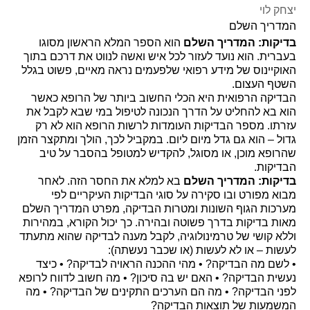
יצחק לוי
המדריך השלם
בדיקות: המדריך השלם
הוא הספר המלא הראשון מסוגו
בעברית. הוא נועד לעזור לכל איש ואשה לנווט את דרכם בתוך
האוקיינוס של מידע רפואי שלפעמים נראה מאיים, פשוט בגלל
השטף העצום.
הבדיקה הרפואית היא הכלי החשוב ביותר של הרופא כאשר
הוא בא להחליט על הדרך הנכונה לטיפול במי שבא לקבל את
עזרתו. מספר הבדיקות העומדות לרשות הרופא הוא לא רק
גדול – הוא גם גדל מיום ליום. במקביל לכך, הולך ומתקצר הזמן
שהרופא מוכן, או מסוגל, להקדיש למטופל בהסבר על טיב
הבדיקות.
בדיקות: המדריך השלם
בא למלא את החסר הזה. לאחר
מבוא מפורט ובו סקירה על סוגי הבדיקות העיקריים לפי
מערכות הגוף השונות ומטרות הבדיקה, מפרט המדריך השלם
מאות בדיקות בדרך פשוטה ובהירה. כך יכול הקורא, במהירות
וללא קושי של טרמינולוגיה, לקבל מענה לבדיקה שהוא מתעתד
לעשות – או לא לעשות (או שכבר נעשתה):
• לשם מה הבדיקה? • מהי ההכנה הראויה לבדיקה? • כיצד
נעשית הבדיקה? • האם יש בה סיכון? • מה חשוב לדווח לרופא
לפני הבדיקה? • מה הם הערכים התקינים של הבדיקה? • מה
המשמעות של תוצאות הבדיקה?