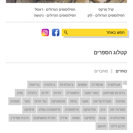
קרל מרקס
הפילוסופים הגדולים - ראסל
הפילוסופים הגדולים - לוֹק
הפילוסופים הגדולים - ניטשה
קטלוג הספרים
כותרים
מחברים
אבולוציה
אכסדרה
אנשים
ביוגרפיות
ביולוגיה
בריאות
ג'רונימו סטילטון
הארי פוטר
היסטוריה
יהדות
ילדים
כלכלה
מדע
מחזות
מנורת קריאה
מקור
מתח
מתמטיקה
נגד הרוח
נוער
ספורט
ספרות יפה
עיון
פוליטיקה
פילוסופיה
פילוסופיה ומדע
פיסיקה
פסיכולוגיה
צבא
קלסיקה
שואה
שירה
תורת המשחקים
תיבת פנדורין
תיכון לילה
תרגום