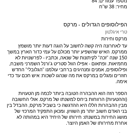
מספר עמודים: 84
מחיר: 38 ש"ח
הפילוסופים הגדולים - מרקס
טרי איגלטון
מרקס וחירות
עד לאחרונה היה קשה לחשוב על הוגה דעות יותר מושמץ
ממרקס. האיש שהשפיע יותר מכולם על עמי כדור הארץ במשך
150 שנה "זכה" לקיתונות של שנאה, וכתביו - לפרשנויות לא
מחמיאות. ופתאום - אפילו הוול סטריט ג’ורנל השמרני משבח,
ופילוסופים, אמנים ומנהיגים ברחבי עולמנו "הגלובלי" החדש
חוזרים ומגלים במרקס את מה שנהגו לשכוח: איש חכם עד כדי
אימה.
הספר הזה הוא ההבהרה הטובה ביותר לכמה מן הטעויות
(וההטעיות) הרווחות ביחס למשנתו של מרקס. אולי החשובה
מבין ההבהרות הללו היא ההדגשה כי בשביל מרקס, ההבדל בין
בני האדם חשוב יותר מן השוויון. ומכאן התפקיד המרכזי של
מושג החירות במשנתו: חירותו של היחיד היא במהותה לא
אחרת מחירותו של האמן היוצר.