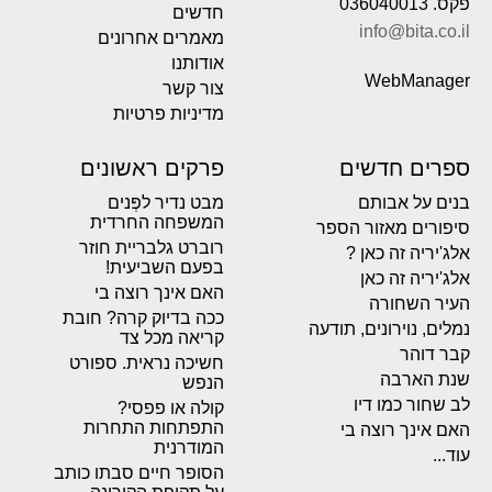
פקס. 036040013
חדשים
info@bita.co.il
מאמרים אחרונים
אודותנו
WebManager
צור קשר
מדיניות פרטיות
ספרים חדשים
פרקים ראשונים
בנים על אבותם
מבט נדיר לפְּנים
המשפחה החרדית
סיפורים מאזור הספר
רוברט גלבריית חוזר
אלג'יריה זה כאן ?
בפעם השביעית!
אלג'יריה זה כאן
האם אינך רוצה בי
העיר השחורה
ככה בדיוק קרה? חובת
נמלים, נוירונים, תודעה
קריאה מכל צד
קבר דוהר
חשיכה נראית. ספורט
שנת הארבה
הנפש
לב שחור כמו דיו
קולה או פפסי?
התפתחות התחרות
האם אינך רוצה בי
המודרנית
עוד...
הסופר חיים סבתו כותב