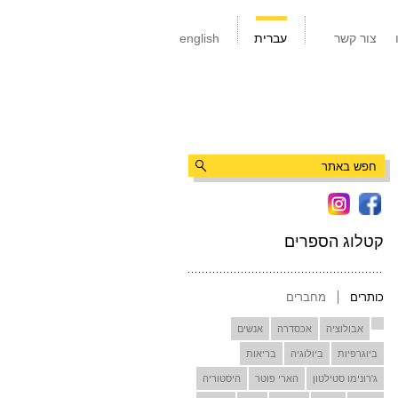
צור קשר
עברית
english
קטלוג הספרים
כותרים
מחברים
אבולוציה
אכסדרה
אנשים
ביוגרפיות
ביולוגיה
בריאות
ג'רונימו סטילטון
הארי פוטר
היסטוריה