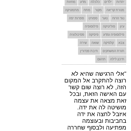
יהדות
ילדים
כלכלה
מדע
מחזות
מנורת קריאה
מקור
מתח
מתמטיקה
נגד הרוח
נוער
ספורט
ספרות יפה
עיון
פוליטיקה
פילוסופיה
פילוסופיה ומדע
פיסיקה
פסיכולוגיה
צבא
קלסיקה
שואה
שירה
תורת המשחקים
תיבת פנדורין
תיכון לילה
תרגום
"אלי הרגישה שהיא לא
רוצה להתקרב אל המקום
הזה, לא רוצה שום קשר
עם האישה הזאת, ובכל
זאת מצאה את עצמה
מושיטה לה את ידה.
איזבל לחצה את ידה
בחביבות ובעוצמה
מפתיעה ולבסוף שחררה