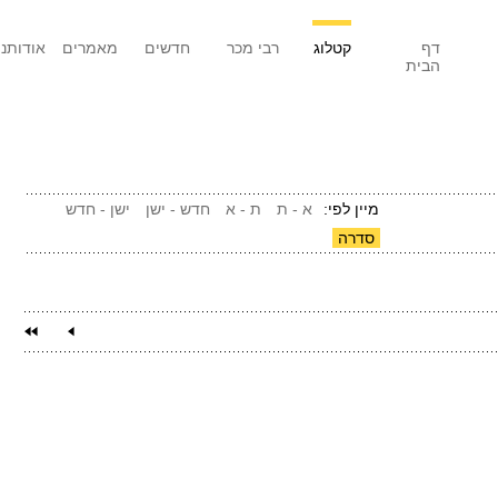
דף
קטלוג
רבי מכר
חדשים
מאמרים
אודותנו
הבית
מיין לפי:
א - ת
ת - א
חדש - ישן
ישן - חדש
סדרה