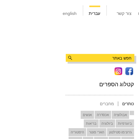
צור קשר
עברית
english
קטלוג הספרים
כותרים
מחברים
אבולוציה
אכסדרה
אנשים
ביוגרפיות
ביולוגיה
בריאות
ג'רונימו סטילטון
הארי פוטר
היסטוריה