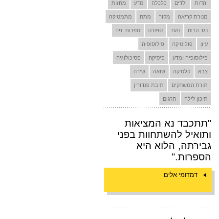
יהדות
ילדים
כלכלה
מדע
מחזות
מנורת קריאה
מקור
מתח
מתמטיקה
נגד הרוח
נוער
ספורט
ספרות יפה
עיון
פוליטיקה
פילוסופיה
פילוסופיה ומדע
פיסיקה
פסיכולוגיה
צבא
קלסיקה
שואה
שירה
תורת המשחקים
תיבת פנדורין
תיכון לילה
תרגום
"תתכבד נא המציאות
ותואיל להשתחוות בפני
גבירתה, הלוא היא
הספרות."
דמדומי אלים