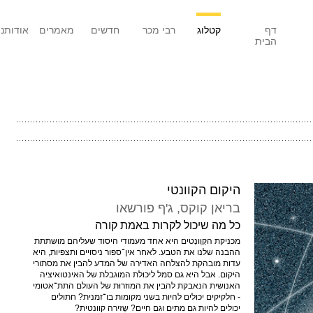
דף
קטלוג
רבי מכר
חדשים
מאמרים
אודותנו
הבית
היקום הקוונטי
בריאן קוקס
, ג'ף פורשאו
כל מה שיכול לקרות באמת קורה
מכניקת הקְוַונְטים היא אחד מעמודי היסוד שעליהם מושתתת
ההבנה שלנו את הטבע. לאחר אין־ספור ניסויים ותצפיות, היא
עדות מובהקת להצלחה האדירה של המדע להבין את מסתורי
היקום. אבל היא גם סמל ליכולת המוגבלת של האינטואיציה
האנושית הנאבקת להבין את המוזרוּת של העולם התת־אטומי
- חלקיקים יכולים להיות בשני מקומות בו־זמנית? חתולים
יכולים להיות גם מתים וגם חיים? שְזירה קוונטית?