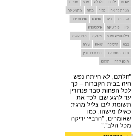
יהדות
ילדים
כלכלה
מדע
מחזות
מנורת קריאה
מקור
מתח
מתמטיקה
נגד הרוח
נוער
ספורט
ספרות יפה
עיון
פוליטיקה
פילוסופיה
פילוסופיה ומדע
פיסיקה
פסיכולוגיה
צבא
קלסיקה
שואה
שירה
תורת המשחקים
תיבת פנדורין
תיכון לילה
תרגום
"זולתם, לא הייתה נפש
חיה בבית הקברות – כך
לכל הפחות סבר פנדורין
עד לרגע שבו לכד את
תשומת ליבו צליל מרגיז:
כאילו מישהו, כמו
שאומרים, "הרביץ יריקה
מכל הלב"."