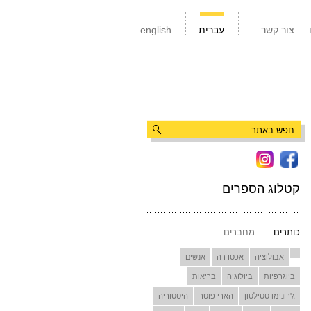
צור קשר
עברית
english
קטלוג הספרים
כותרים
מחברים
אבולוציה
אכסדרה
אנשים
ביוגרפיות
ביולוגיה
בריאות
ג'רונימו סטילטון
הארי פוטר
היסטוריה