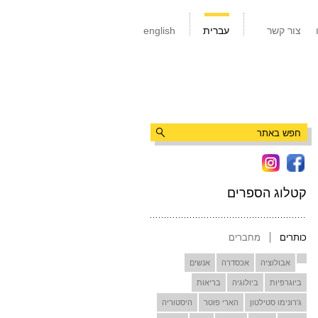
צור קשר
עברית
english
קטלוג הספרים
כותרים
מחברים
אבולוציה
אכסדרה
אנשים
ביוגרפיות
ביולוגיה
בריאות
ג'רונימו סטילטון
הארי פוטר
היסטוריה