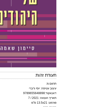
תעודת זהות
תרגום מ:
עיצוב עטיפה: יוסי ג'יברי
דאנאקוד:9789655648898
תאריך הוצאה: 2021 / 7
פורמט: 13.5x21 ס"מ