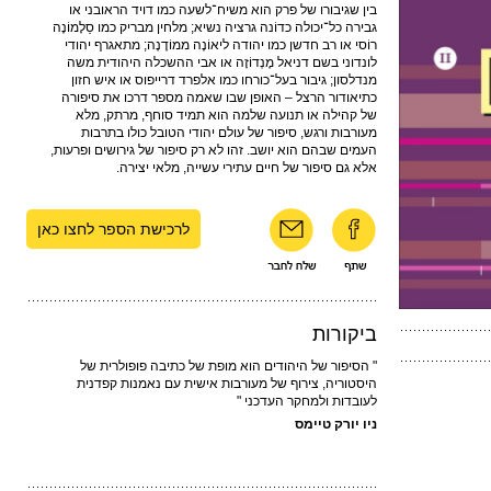
בין שגיבורו של פרק הוא משיח־לשעה כמו דויד הראובני או
גבירה כל־יכולה כדוֹנה גרציה נשיא; מלחין מבריק כמו סַלָמוֹנֶה
רוֹסי או רב חדשן כמו יהודה ליאוֹנֶה ממוֹדֶנָה; מתאגרף יהודי
לונדוני בשם דניאל מֶנְדוֹזָה או אבי ההשכלה היהודית משה
מנדלסון; גיבור בעל־כורחו כמו אלפרד דרייפוס או איש חזון
כתיאודור הרצל – האופן שבו שאמה מספר דרכו את סיפורה
של קהילה או תנועה שלמה הוא תמיד סוחף, מרתק, מלא
מעורבות ורגש, סיפור של עולם יהודי הטובל כולו בתרבות
העמים שבהם הוא יושב. זהו לא רק סיפור של גירושים ופרעות,
אלא גם סיפור של חיים עתירי עשייה, מלאי יצירה.
לרכישת הספר לחצו כאן
ביקורות
" הסיפור של היהודים הוא מופת של כתיבה פופולרית של
היסטוריה, צירוף של מעורבות אישית עם נאמנות קפדנית
לעובדות ולמחקר העדכני "
ניו יורק טיימס