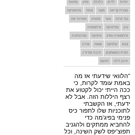
יהדות
ילדים
כלכלה
מדע
מחזות
מנורת קריאה
מקור
מתח
מתמטיקה
נגד הרוח
נוער
ספורט
ספרות יפה
עיון
פוליטיקה
פילוסופיה
פילוסופיה ומדע
פיסיקה
פסיכולוגיה
צבא
קלסיקה
שואה
שירה
תורת המשחקים
תיבת פנדורין
תיכון לילה
תרגום
"הלוואי שידעתי אז מה
באמת עומד לקרות, כי
ככה הייתי יכול לקטוע את
רצף היללות הזה. אבל לא
ידעתי, אז הקשבתי
לתוכניות שלו לתפור כיס
פנימי בפיג'מה כדי
להחביא ממתקים ולהגניב
תפוצ'יפס לשק השינה, וכל