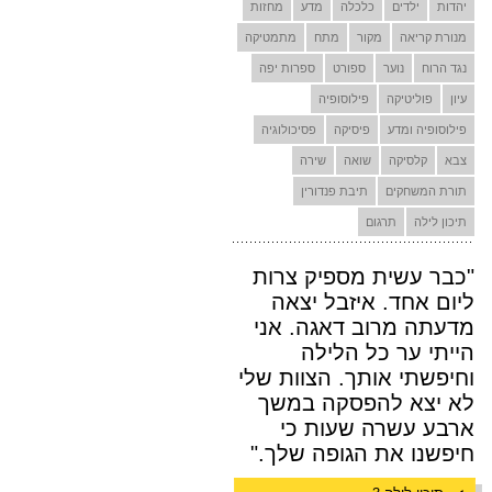
יהדות
ילדים
כלכלה
מדע
מחזות
מנורת קריאה
מקור
מתח
מתמטיקה
נגד הרוח
נוער
ספורט
ספרות יפה
עיון
פוליטיקה
פילוסופיה
פילוסופיה ומדע
פיסיקה
פסיכולוגיה
צבא
קלסיקה
שואה
שירה
תורת המשחקים
תיבת פנדורין
תיכון לילה
תרגום
"כבר עשית מספיק צרות
ליום אחד. איזבל יצאה
מדעתה מרוב דאגה. אני
הייתי ער כל הלילה
וחיפשתי אותך. הצוות שלי
לא יצא להפסקה במשך
ארבע עשרה שעות כי
חיפשנו את הגופה שלך."