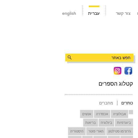
צור קשר
עברית
english
קטלוג הספרים
כותרים
מחברים
אבולוציה
אכסדרה
אנשים
ביוגרפיות
ביולוגיה
בריאות
ג'רונימו סטילטון
הארי פוטר
היסטוריה