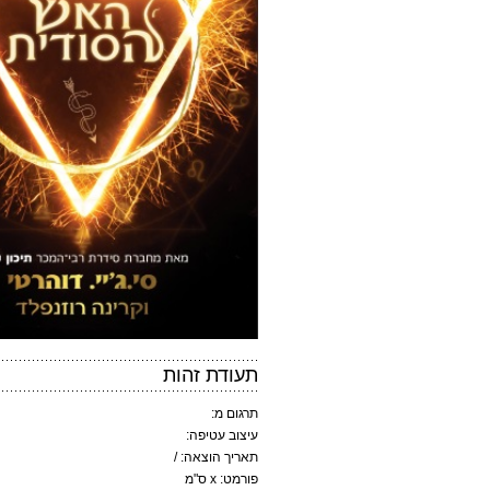
תעודת זהות
תרגום מ:
עיצוב עטיפה:
תאריך הוצאה: /
פורמט: x ס"מ