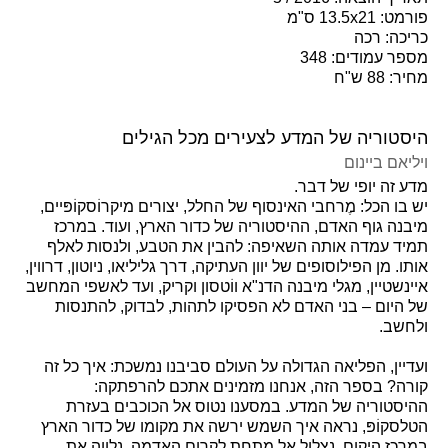
פורמט: 13.5x21 ס"מ
כריכה: רכה
מספר עמודים: 348
מחיר: 88 ש"ח
היסטוריה של המדע לצעירים מכל הגילים
ויליאם ביינום
מדע זה יופי של דבר.
יש בו הכל: מֶרחבי האינסוף של החלל, יצורים מיקרוֹסקוֹפּיים,
מיבנה גוף האדם, ההיסטוריה של כדור הארץ, ועוד. במרכז
תמיד עמדה אותה השאיפה: להבין את הטבע, ולנסות לאלף
אותו. מן הפילוסופים של יוון העתיקה, דרך גליליאו, ניוטון, דרווין,
איינשטיין, מגלי מיבנה הדנ"א ווֹטסון וקריק, ועד לאשפי המחשב
של היום – בני האדם לא הפסיקו לתהות, לבדוק, להתנסות
ולחשב.
ועדיין, הפליאה הגדולה על העולם סביבנו נמשכת: איך כל זה
קורה? בספר הזה, אנחנו מזמינים אתכם להרפתקה:
ההיסטוריה של המדע. במסענו נטוס אל הכוכבים בעזרת
הטלסקוֹפּ, נראה איך השמש ירשה את מקומו של כדור הארץ
במרכז היקום, נצלול אל מתחת לקרום האדמה, נלַווה את