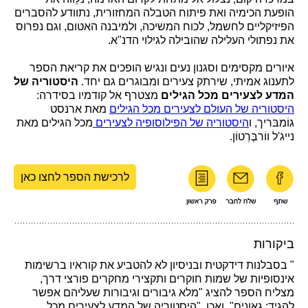
הופעת הכימיה ואת פיתוח הטבלה המחזורית, נתוודע להסברים
הפיזיקליים לחשמל, לכוח המשיכה, ולמיבנה האטום, וגם נפרוס
את נפתולי העלילה שהובילה לגילוי הדנ"א.
איורים מקסימים וסגנון נעים ונגיש הופכים את קריאת הספר
לתענוג אמיתי, שירתק צעירים ומבוגרים גם יחד.
היסטוריה של
המדע לצעירים מכל הגילים
מצטרף אל קודמיו בסידרה:
היסטוריה של העולם לצעירים מכל הגילים
מאת ארנסט
גוֹמבּריך, ו
היסטוריה של הפילוסופיה לצעירים
מכל הגילים מאת
נייג'ל ווֹרבֶּרְטוֹן.
לרכישת הספר לחצו כאן
ביקורות
" בסבלנות דידקטית ובניסיון לא להטביע את קוראיו ברשימות
אינסופיות של שמות חוקרים ותקצירי מחקרים פורצי דרך,
מצליח הספר להציג "מלא גיבורים וגיבורות שעליהם אפשר
להגיד: גאונים". ואכן, "היסטוריה של המדע לצעירים מכל