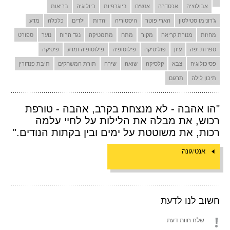
אבולוציה
אכסדרה
אנשים
ביוגרפיות
ביולוגיה
בריאות
ג'רונימו סטילטון
הארי פוטר
היסטוריה
יהדות
ילדים
כלכלה
מדע
מחזות
מנורת קריאה
מקור
מתח
מתמטיקה
נגד הרוח
נוער
ספורט
ספרות יפה
עיון
פוליטיקה
פילוסופיה
פילוסופיה ומדע
פיסיקה
פסיכולוגיה
צבא
קלסיקה
שואה
שירה
תורת המשחקים
תיבת פנדורין
תיכון לילה
תרגום
"הו אהבה - לא מנצחת בקרב, אהבה - טורפת
רכוש, את מבלה את הלילות על לחיי עלמה
רכות, את משוטטת על ימים ובין בקתות הנודים."
אנטיגונה
חשוב לנו לדעת
שלח חוות דעת