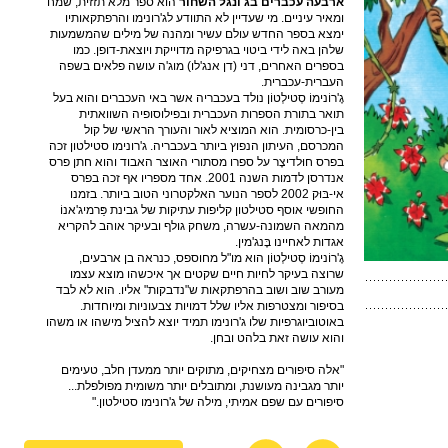
ארבעה עכברים בג'ונגל השחור
הוא ספר מלא תזזית, שמח
ומאיר עיניים. מי שעדיין לא התוודע לג'רונימו והרפתקאותיו
ימצא בספר החדש עולם עשיר ומהנה של מילים שהמשמעות
שלהן באה לידי ביטוי בגרפיקה מדוייקת ויוצאת-דופן. כמו
בספרים האחרים, דני (דן אנג'לו) מוג'ה עושה פלאים בשפה
העברית-עכברית.
גֶ'רוֹנימוֹ סְטילְטוֹן נולד בעכבריה אשר באי העכברים והוא בעל
תואר בתורת הספרות העכברית ובפילוסופיה השוואתית
בין-כרסומית. הוא המוציא לאור והעורך הראשי של קול
המכרסם, העיתון הנפוץ ביותר בעכבריה. ג'רונימו סטילטון זכה
בפרס חוּלדיצֶר על ספרו מסתורי האוצר האבוד והוא חתן פרס
אנדרסן לדמות השנה 2001. אחד מספריו אף זכה בפרס
אי-בּוּק 2002 לספר הנוער האלקטרוני הטוב ביותר. בזמנו
החופשי אוסף סטילטון קליפות עתיקות של גבינת פַּרמיג'אנוֹ
מהמאה השמונה-עשרה, משחק גולף ובעיקר אוהב להקריא
אגדות לאחיינו בֶּנג'מין.
גֶ'רוֹנימוֹ סְטילְטוֹן הוא מו"ל מחוספס, כנראה בן ארבעים,
שרוצה בעיקר לחיות חיים שקטים אך איכשהו מוצא עצמו
מעורב שוב ושוב בהרפתקאות ש"נדבקות" אליו. הוא לא לבד
בסיפור ומצטרפות אליו שלל דמויות צבעוניות ומיוחדות.
באוטוביוגרפיות שלו ג'רונימו תמיד יוצא להציל מישהו או משהו
והוא עושה זאת בלהט ובחן.
"אלה סיפורים מצחיקים, מתוקים יותר ממעדן חלב, טעימים
יותר מגבינה מעושנת, ומתובלים יותר משומית מפולפלת...
סיפורים עם שפם אמיתי, מילה של ג'רונימו סטילטון."