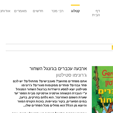
דף
קטלוג
רבי מכר
חדשים
מאמרים
אודותנו
הבית
ארבעה עכברים בג'ונגל השחור
ג’רונימו סטילטון
אתם מפחדים מחושך? מעכבישים? מחתולים? יש לכם
פחד גבהים? פוחדים ממקומות סגורים? ג'רונימו
סטילטון יוצא למסע הישרדות בג'ונגל השחור המנוהל
ע"י הגברת הקשוחה ארסניה ארסניקה מבית הספר 'עד
שערת השפם האחרונה'. הוא נלחם בחרקים, ברעב,
במים הסוערים, בקור ובעייפות. בזכות הקורס המוזר
והיוצא מן הכלל הוא מחלים מכל הפחדים שלו...