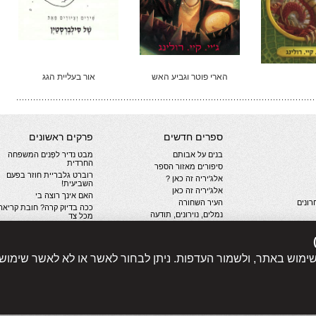
הארי פוטר וגביע האש
אור בעליית הגג
ספרים חדשים
פרקים ראשונים
בנים על אבותם
מבט נדיר לפְּנים המשפחה
החרדית
סיפורים מאזור הספר
רוברט גלבריית חוזר בפעם
אלג'יריה זה כאן ?
השביעית!
אלג'יריה זה כאן
האם אינך רוצה בי
ונים
העיר השחורה
ככה בדיוק קרה? חובת קריאה
נמלים, נוירונים, תודעה
מכל צד
קבר דוהר
חשיכה נראית. ספורט הנפש
יות
שנת הארבה
קולה או פפסי? התפתחות
התחרות המודרנית
לב שחור כמו דיו
שימוש באתר, ולשמור העדפות. ניתן לבחור לאשר או לא לאשר שימוש
הסופר חיים סבתו כותב על
האם אינך רוצה בי
תקופת הקורונה
עוד...
עוד...