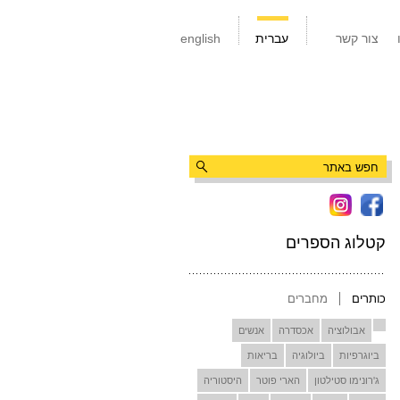
צור קשר
עברית
english
קטלוג הספרים
כותרים
מחברים
אבולוציה
אכסדרה
אנשים
ביוגרפיות
ביולוגיה
בריאות
ג'רונימו סטילטון
הארי פוטר
היסטוריה