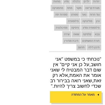
יהדות
ילדים
כלכלה
מדע
מחזות
מנורת קריאה
מקור
מתח
מתמטיקה
נגד הרוח
נוער
ספורט
ספרות יפה
עיון
פוליטיקה
פילוסופיה
פילוסופיה ומדע
פיסיקה
פסיכולוגיה
צבא
קלסיקה
שואה
שירה
תורת המשחקים
תיבת פנדורין
תיכון לילה
תרגום
"נוכחתי כי במשפט "אני
חושב,על כן אני קיים" אין
שום דבר המבטיח לי שאני
אומר את האמת,אלא רק
זאת,שאני רואה בבירור רב
שכדי לחשוב צריך להיות."
מאמר על המתודה