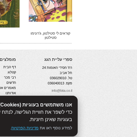
קוראים לי סטילטון, ג'רונימו
סטילטון
ספרי עליית הגג
מומלצים
דף הבית
רח' חסידי האומות 24
קטלוג
תל אביב
רבי מכר
טל. 036029010
חדשים
פקס. 036040013
מאמרים אחר
info@bita.co.il
אודותנו
צור קשר
מדיניות פרט
אנו משתמשים בעוגיות (Cookies)
WebManager
כדי לשפר את חוויית הגלישה, לנתח 
בעוגיות שאינן חיוניות.
למידע נוסף ראו את
מדיניות הפרטיות
.