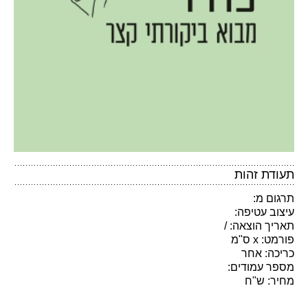
תעודת זהות
תרגום מ:
עיצוב עטיפה:
תאריך הוצאה: /
פורמט: x ס"מ
כריכה: אחר
מספר עמודים:
מחיר: ש"ח