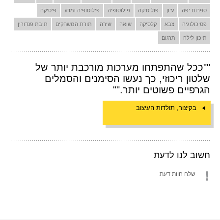
ספרות יפה
עיון
פוליטיקה
פילוסופיה
פילוסופיה ומדע
פיסיקה
פסיכולוגיה
צבא
קלסיקה
שואה
שירה
תורת המשחקים
תיבת פנדורין
תיכון לילה
תרגום
""ככל שהתפתחו מערכות מורכבת יותר של
שלטון ריכוזי, כך נעשו הסימנים והסמלים
הגרפיים פשוטים יותר.""
בקיצור, תולדות העיצוב
חשוב לנו לדעת
שלח חוות דעת