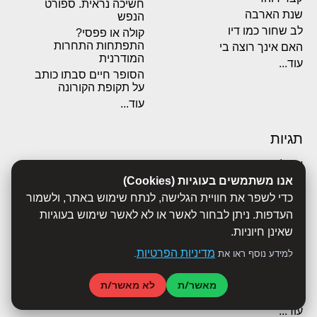
חשיכה נראית. ספורט
שנת הארבה
הנפש
לב שחור כמו דיו
קולה או פפסי?
התפתחות התחרות
האם אינך רוצה בי
המודרנית
עוד...
הסופר חיים סבתו כותב
על תקופת הקורונה
עוד...
תגיות
אבולוציה
אנו משתמשים בעוגיות (Cookies)
אכסדרה
אנשים
כדי לשפר את חוויית הגלישה, לנתח שימוש באתר, ולשמור
ביוגרפיות
העדפות. ניתן לבחור לאשר או לא לאשר שימוש בעוגיות
ביולוגיה
שאינן חיוניות.
בריאות
מדיניות הפרטיות
למידע נוסף ראו את
.
ג'רונימו סטילטון
הארי פוטר
מאשר/ת
לא מאשר/ת
היסטוריה
עוד...