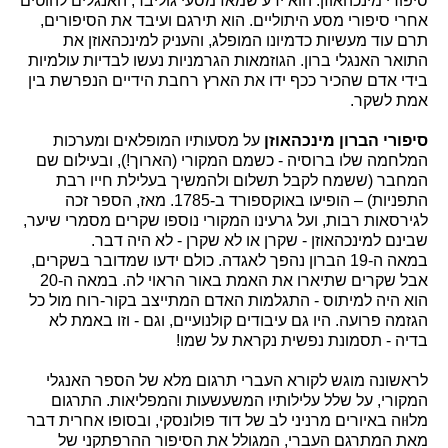
סיפורי מינכהאוזן. הוא ידע שמאז מסעי גוליבר, האנגלים להוטים
אחרי סיפורי מסע היתוליים. הוא תירגם ועיבד את הסיפורים,
תרם עוד מעשיות כדמיונו המופלג, והעניק למינכהאוזן את
התואר האנגלי ברון. הגוזמאות הגרמניות נעשו לבדיות עולמיות
בידי אדם שהכיר ככף ידו את הארץ רחבת הידיים הנפרשת בין
אמת לשקר.
סיפורי הברון מינכהאוזן
על מסעותיו המופלאים ומערכות
המלחמה שלו ברוסיה - כשמם המקורי (הארוך!), ובעילום שם
המחבר (ששמח לקבל תשלום ולהמשיך בעלילת חייו רבת
התפניות) – הופיעו באוקספורד ב-1785. מאז, הספר זכה
לגירסאות רבות, ועל גרעינו המקורי נוספו שקרים מסמרי שיער,
שבינם למינכהאוזן - שקרן או לא שקרן - לא היה דבר.
במאה ה-19 הברון נהפך לאגדה. כולם ידעו שמדובר בשקרים,
אבל שקרים שתיארו את האמת באור הראוי לה. במאה ה-20
הוא היה למיתוס - התגלמות האדם המתייצב בקור-רוח מול כל
הגזמה פרועה. היו גם עיבודים קולנועיים, וגם - וזו באמת לא
בדיה - תסמונת נפשית נקראת על שמו!
לראשונה מוגש לקורא העברי תרגום מלא של הספר האנגלי
המקורי, על שלל עלילותיו המשעשעות והמפליאות. התרגום
מלוּוה באיורים מרניני לב של דוד פולונסקי, ובסופו אחרית דבר
מאת המתרגם העברי, המגולל את הסיפור ההרפתקני של