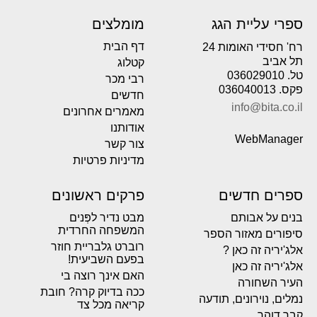
ספרי עליית הגג
מומלצים
דף הבית
רח' חסידי האומות 24
תל אביב
קטלוג
טל. 036029010
רבי מכר
פקס. 036040013
חדשים
info@bita.co.il
מאמרים אחרונים
אודותנו
WebManager
צור קשר
מדיניות פרטיות
ספרים חדשים
פרקים ראשונים
בנים על אבותם
מבט נדיר לפְּנים
המשפחה החרדית
סיפורים מאזור הספר
רוברט גלבריית חוזר
אלג'יריה זה כאן ?
בפעם השביעית!
אלג'יריה זה כאן
האם אינך רוצה בי
העיר השחורה
ככה בדיוק קרה? חובת
נמלים, נוירונים, תודעה
קריאה מכל צד
קבר דוהר