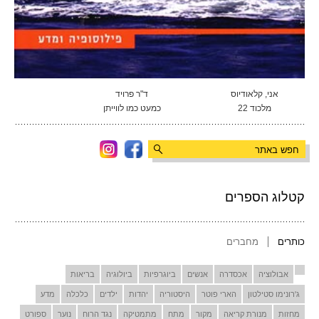
אני, קלאודיוס
ד"ר פרויד
מלכוד 22
כמעט כמו לווייתן
קטלוג הספרים
כותרים
מחברים
אבולוציה
אכסדרה
אנשים
ביוגרפיות
ביולוגיה
בריאות
ג'רונימו סטילטון
הארי פוטר
היסטוריה
יהדות
ילדים
כלכלה
מדע
מחזות
מנורת קריאה
מקור
מתח
מתמטיקה
נגד הרוח
נוער
ספורט