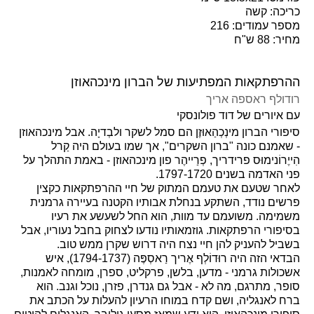
כריכה: קשה
מספר עמודים: 216
מחיר: 88 ש"ח
ההרפתקאות המפתיעות של הברון מינכהאוזן
רודולף ראספה אריך
עם איורים של דוד פולונסקי
סיפורי הברון מינְכְהַאוּזֶן הם סמל לשקר ולבְדיָה. אבל מינכהאוזן
- שאמנם כונה "ברון השקרים", אך שמו בעולם היה קַרל
הִייֶרוֹנימוּס פרידריך, פְרַייהֶר פון מינכהאוזן - באמת התהלך על
פני האדמה בשנים 1797-1720.
לאחר שטעם את טעמם המתוק של חיי ההרפתקאות כקצין
פרשים נודד, השתקע בנחלת אבותיו הקטנה בעיירה גרמנית
משמימה. משועמם עד מוות, הוא החל לשעשע את רעיו
בסיפורי הרפתקאות. גוזמאותיו נודעו לצחוק בחבל נעוריו, אבל
בשביל להעניק להן חיי נצח היה דרוש שקרן ממש טוב.
הבדאי הזה היה רוּדוֹלְף אֶריך רַאסְפֶּה (1794-1737), איש
אשכולות גרמני - מדען, בלשן, פרקליט, ספרן, מומחה לאמנות,
סופר, מתרגם, מה לא - אבל גם גנדרן, פזרן, נוכל וגנב. הוא
ברח לאנגליה, ושם קדח במוחו הרעיון להעלות על הכתב את