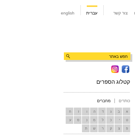
צור קשר
עברית
english
קטלוג הספרים
כותרים
מחברים
א
ב
ג
ד
ה
ו
ז
ח
ט
י
כ
ל
מ
נ
ס
ע
פ
צ
ק
ר
ש
ת