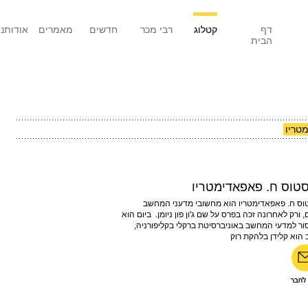
דף
קטלוג
רבי מכר
חדשים
מאמרים
אודותנו
הבית
טריו
סטוס ח. פאפאדימטריו
וס ח. פאפאדימטריו הוא מחשובי מדעני המחשב
 ורק לאחרונה זכה בפרס על שם ג'ון פון ניומן. ביום הוא
ור למדעי המחשב באוניברסיטת ברקלי בקליפורניה,
 הוא קלידן בלהקת רוק