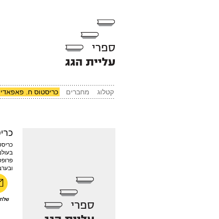
קטלוג
מחברים
כריסטוס ח. פאפאדימ
כרי
כריסט
בעולם,
פרופס
ובערב