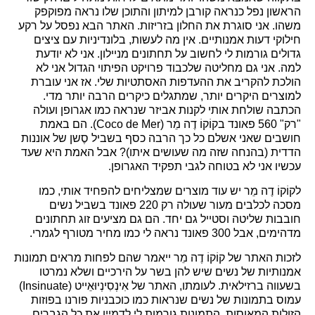
הראשון נפל כנראה קורבן למיתון והתוכן שלו נראה מפוקפק
משהו. אני סוגרת את החלון בזריזות. האתר הבא נפסל על רקע
חילוקי דעות אמנותיים. אין מה לעשות, בלונדיניות עם ציצים
גדולים גורמות לי לחשוב על תחתונים מניילון. אני לא יודעת
למה. אני גם מחליטה שלכבוד פרויקט הפיתוי הגדול אני לא
הולכת להקריב את ההעדפות האסתטיות שלי. אז אני עוברת
למוצרים היקרים יותר, שמתגלים כיקרים הרבה יותר מדי.
הכתבה שולחת אותי לקנות אביזר שנראה כמו אגרופן ועולה
"רק" 560 פאונד בקוֹקוֹ דֶה מֵר (
Coco de Mer
). הם באמת
חושבים שאני אשלם כל כך הרבה כסף בשביל סֶשן של אוננות
הדדית (בהנחה שזה מה שעושים איתו)? אבל האמת היא שעד
עכשיו אני לא בטוחה לגבי תפקיד האגרופן.
לקוֹקוֹ דֶה מֵר יש עוד מוצרים שמצליחים להפחיד אותי, כמו
מסכה לכלבים מעור שעולה רק 220 פאונד בשביל נשים
חובבות שליטה וסטייל גם יחד. הם גם מציעים זוג תחתונים
מדהימים, אבל 300 פאונד נראה לי כמו מחיר מטורף לגמרי.
לזכות האתר של קוֹקוֹ דֶה מֵר ייאמר שהם לפחות מראים תמונות
אמנותיות של נשים שיש להן בשר על הירכיים ושלא נמרטו
בשעווה ברזילאית. לעומתו, האתר של אִינְסִינְיוּאֵייט (
Insinuate
)
עמוס בתמונות של נשים שנראות כמו כוכבניות פורנו בפוזות
הזולות המאוסות. התמונות גורמות לי לדמיין את כל הגברים