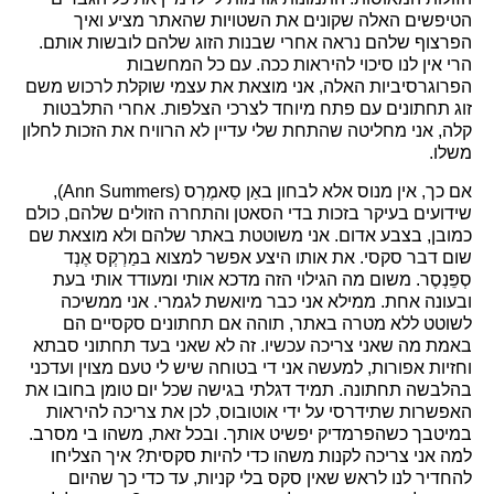
הטיפשים האלה שקונים את השטויות שהאתר מציע ואיך
הפרצוף שלהם נראה אחרי שבנות הזוג שלהם לובשות אותם.
הרי אין לנו סיכוי להיראות ככה. עם כל המחשבות
הפרוגרסיביות האלה, אני מוצאת את עצמי שוקלת לרכוש משם
זוג תחתונים עם פתח מיוחד לצרכי הצלפות. אחרי התלבטות
קלה, אני מחליטה שהתחת שלי עדיין לא הרוויח את הזכות לחלון
משלו.
אם כך, אין מנוס אלא לבחון באַן סַאמֶרְס (
Ann Summers
),
שידועים בעיקר בזכות בדי הסאטן והתחרה הזולים שלהם, כולם
כמובן, בצבע אדום. אני משוטטת באתר שלהם ולא מוצאת שם
שום דבר סקסי. את אותו היצע אפשר למצוא במַרְקְס אֶנְד
סְפֵּנְסֶר. משום מה הגילוי הזה מדכא אותי ומעודד אותי בעת
ובעונה אחת. ממילא אני כבר מיואשת לגמרי. אני ממשיכה
לשוטט ללא מטרה באתר, תוהה אם תחתונים סקסיים הם
באמת מה שאני צריכה עכשיו. זה לא שאני בעד תחתוני סבתא
וחזיות אפורות, למעשה אני די בטוחה שיש לי טעם מצוין ועדכני
בהלבשה תחתונה. תמיד דגלתי בגישה שכל יום טומן בחובו את
האפשרות שתידרסי על ידי אוטובוס, לכן את צריכה להיראות
במיטבך כשהפרמדיק יפשיט אותך. ובכל זאת, משהו בי מסרב.
למה אני צריכה לקנות משהו כדי להיות סקסית? איך הצליחו
להחדיר לנו לראש שאין סקס בלי קניות, עד כדי כך שהיום