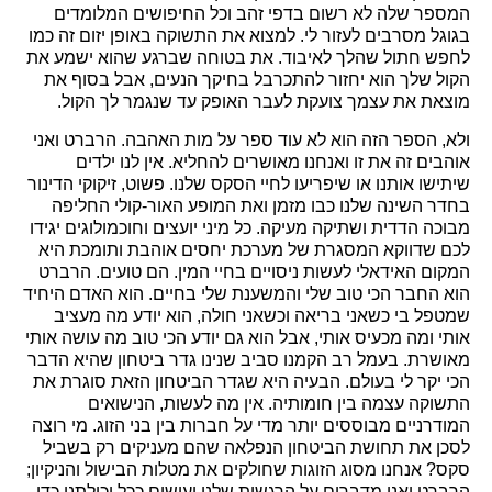
המספר שלה לא רשום בדפי זהב וכל החיפושים המלומדים
בגוגל מסרבים לעזור לי. למצוא את התשוקה באופן יזום זה כמו
לחפש חתול שהלך לאיבוד. את בטוחה שברגע שהוא ישמע את
הקול שלך הוא יחזור להתכרבל בחיקך הנעים, אבל בסוף את
מוצאת את עצמך צועקת לעבר האופק עד שנגמר לך הקול.
ולא, הספר הזה הוא לא עוד ספר על מות האהבה. הרברט ואני
אוהבים זה את זו ואנחנו מאושרים להחליא. אין לנו ילדים
שיתישו אותנו או שיפריעו לחיי הסקס שלנו. פשוט, זיקוקי הדינור
בחדר השינה שלנו כבו מזמן ואת המופע האור-קולי החליפה
מבוכה הדדית ושתיקה מעיקה. כל מיני יועצים וחוכמולוגים יגידו
לכם שדווקא המסגרת של מערכת יחסים אוהבת ותומכת היא
המקום האידאלי לעשות ניסויים בחיי המין. הם טועים. הרברט
הוא החבר הכי טוב שלי והמשענת שלי בחיים. הוא האדם היחיד
שמטפל בי כשאני בריאה וכשאני חולה, הוא יודע מה מעציב
אותי ומה מכעיס אותי, אבל הוא גם יודע הכי טוב מה עושה אותי
מאושרת. בעמל רב הקמנו סביב שנינו גדר ביטחון שהיא הדבר
הכי יקר לי בעולם. הבעיה היא שגדר הביטחון הזאת סוגרת את
התשוקה עצמה בין חומותיה. אין מה לעשות, הנישואים
המודרניים מבוססים יותר מדי על חברות בין בני הזוג. מי רוצה
לסכן את תחושת הביטחון הנפלאה שהם מעניקים רק בשביל
סקס? אנחנו מסוג הזוגות שחולקים את מטלות הבישול והניקיון;
הרברט ואני מדברים על הרגשות שלנו ועושים ככל יכולתנו כדי