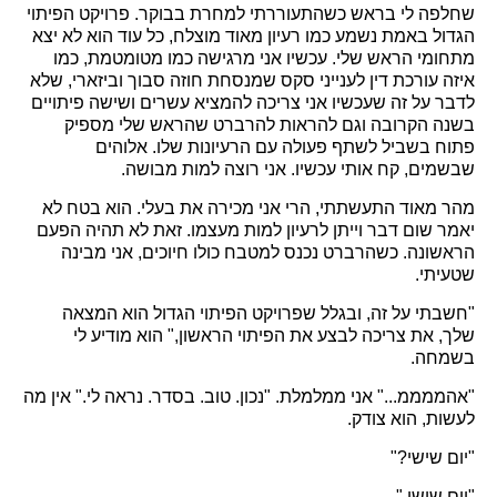
שחלפה לי בראש כשהתעוררתי למחרת בבוקר. פרויקט הפיתוי
הגדול באמת נשמע כמו רעיון מאוד מוצלח, כל עוד הוא לא יצא
מתחומי הראש שלי. עכשיו אני מרגישה כמו מטומטמת, כמו
איזה עורכת דין לענייני סקס שמנסחת חוזה סבוך וביזארי, שלא
לדבר על זה שעכשיו אני צריכה להמציא עשרים ושישה פיתויים
בשנה הקרובה וגם להראות להרברט שהראש שלי מספיק
פתוח בשביל לשתף פעולה עם הרעיונות שלו. אלוהים
שבשמים, קח אותי עכשיו. אני רוצה למות מבושה.
מהר מאוד התעשתתי, הרי אני מכירה את בעלי. הוא בטח לא
יאמר שום דבר וייתן לרעיון למות מעצמו. זאת לא תהיה הפעם
הראשונה. כשהרברט נכנס למטבח כולו חיוכים, אני מבינה
שטעיתי.
"חשבתי על זה, ובגלל שפרויקט הפיתוי הגדול הוא המצאה
שלך, את צריכה לבצע את הפיתוי הראשון," הוא מודיע לי
בשמחה.
"אהממממ..." אני ממלמלת. "נכון. טוב. בסדר. נראה לי." אין מה
לעשות, הוא צודק.
"יום שישי?"
"יום שישי."