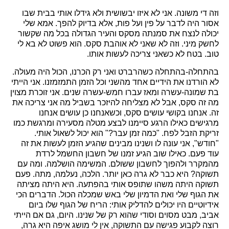
וזה די משונה. אני לא איזו יבשושית ולא גידלו אותי בבית שבו
אסור היה לדבר על פין ועל פות, אלא בדיוק להפך. אמא שלי
יכולה לנצח את סמנתה מסקס והעיר הגדולה בכל מה שקשור
לחשק מיני. וזה לא שאני לא אוהבת סקס. הוא פשוט לא בא לי
טוב. בטח לא כשאני צריכה לעשות אותו.
בהתחלה-בהתחלה כשהרברט ואני רק הכרנו, הכול היה מעולה.
לא הורדנו את הידיים אחד מהשני וכל הזמן התמזמזנו. אני הייתי
בת שמונה-עשרה ומאז עברו חמש-עשרה שנים. אני זוכרת מצוין
מה זה סקס, אבל לא מצליחה להיזכר בשביל מה אני צריכה את
זה. אנחנו בקושי עושים סקס, וכשאנחנו כן עושים אנחנו
מרגישים כאילו הרגע סיימנו לבצע מטלה מסעירה ומרגשת כמו
זריקת הזבל לפח. "כמה זמן עבר?" הוא יכול לשאול אותי.
"חודש", אני עונה לו ושנינו מבינים שהגיע הזמן לעשות את זה
עוד פעם. כאילו שוב הגיע זמנו של חשבון החשמל לרדת
מהמקרר ולהפוך לחשבון ששולם. המשימה הושלמה. ומה עם
תשוקה? היא כבר לא גרה כאן יותר. הלכה, נעלמה, מתה. פעם
תשוקה היתה משהו שתופס אותי בהפתעה. היא היתה מציתה
את הגוף שלי ואת הדמיון שלי באש שמכלה הכול. הדברים הכי
אידיוטיים היו יכולים להדליק אותי: הריח של הגוף שלו ביום
אביב, מבט מסוים וסודי שהוא רק של שנינו. היום, גם אם הייתי
רוצה לקבוע פגישה עם התשוקה, אין לי מושג איפה היא גרה,