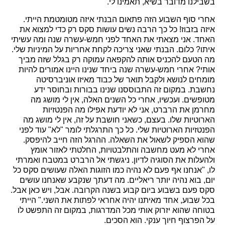
בשבילנו מדובר בשיא, תאמינו לי.
אחרי סוף השבוע הזה פתאום הבנתי איזה מטומטמת הייתי.
איזה בזבוז! כל כך הרבה נשים עושות סקס רק כדי למצוא את
האחד. אני מצאתי את האחד לפני חמש-עשרה שנה ומה עשיתי
איתו? כלום. הבנתי שאני צריכה לקחת אחריות על המיניות שלי.
מה הטעם להכניס אותה להקפאה עמוקה רק בגלל שזה מביך
אותי? אחרי חמש-עשרה שנה ביחד שנינו היינו אמורים להיות
מומחים לנושא ולקבל תואר של כבוד מאיזו אוניברסיטה
נחשבת. במקום זה התבוססנו שנינו בבורות ובחוסר ידע
מטופשים. ועכשיו, אחרי כל השנים האלה, אין לי מושג מה
מחרמן את הרברט, אני לא יודעת אפילו מה הפנטזיות
הארוטיות שלו. בעצם, כשאני חושבת על זה, אין לי מושג מה
הפנטזיות הארוטיות שלי. כל כך התרגלתי לומר "לא" עוד לפני
שהוא הספיק לשאול את השאלה. ההרגל הזה חייב להיפסק.
אחרי לא מעט מחשבה והתלבטויות, החלטתי לאזור אומץ
ולהעלות את הסוגיה לדיון. ניגשתי אל הרברט במטבח ואמרתי
לו, "אנחנו אף פעם לא נהיה כמו הזוגות האלה שעושים סקס כל
יום, בוא נהיה יותר ריאליים. מה דעתך שנקבע שאנחנו עושים
סקס פעם בשבוע ביום קבוע בשנה הקרובה. אבל, ויש כאן אבל.
בכל שבוע, אחד מאיתנו יהיה אחראי לפתות את השני." הייתי
בטוחה שהוא יזרוק אותי מכל המדרגות, במקום זה התפשט לו
על הפרצוף חיוך ענקי. הוא הסכים.