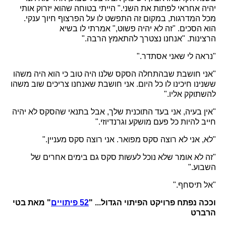
יהיה אחראי לפתות את השני." הייתי בטוחה שהוא יזרוק אותי
מכל המדרגות, במקום זה התפשט לו על הפרצוף חיוך ענקי.
הוא הסכים. "זה לא יהיה פשוט," אמרתי לו בשיא
הרצינות. "אנחנו נצטרך להתאמץ הרבה."
"נראה לי שאני אסתדר."
"אני חושבת שבהתחלה הסקס שלנו היה טוב כי הוא היה משהו
ששנינו חיכינו לו כל היום. אני חושבת שאנחנו צריכים שוב משהו
להשתוקק אליו."
"אין בעיה, אני בעד התוכנית שלך, אבל בתנאי שהסקס לא יהיה
חייב להיות כל פעם מושקע וגרנדיוזי."
"לא, אני לא רוצה סקס מפואר. אני רוצה סקס מעניין."
"זה לא אומר שלא נוכל לעשות סקס גם בימים אחרים של
השבוע."
"אל תיסחף."
וככה נפתח פרויקט הפיתוי הגדול... "
52 פיתויים
" מאת בטי
הרברט