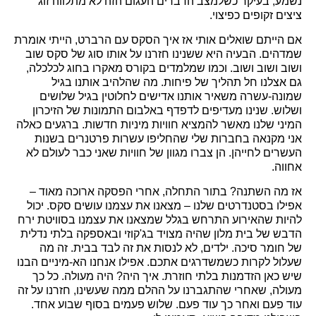
נשמע, בעיקר כשלמצב הדברים העגום הזה לא מתלווה זוג
ציצים זקופים כפיצוי.
אם הייתם שואלים אותי אז איך הסקס עם הרברט, הייתי אומרת
שמדהים. הבעיה היא ששנינו חזרנו על אותו סוג של סקס שוב
ושוב ושוב ושוב. וכמו שמלמדים בקורס מאקרו בחוג לכלכלה,
גם אצלנו חל תהליך של פיחות. מה שהלהיב אותנו בגיל
שמונה-עשרה משאיר אותנו אדישים לחלוטין בגיל שלושים
ושלוש. שנינו מעדיפים לדפדף באלבום התמונות של הזיכרון
המיני שלנו מאשר להמציא חוויות מיניות חדשות. ברגעים כאלה
אני מקנאה בחברות שלי שהחליפו עשרות פרטנרים בשנות
העשרים לחייהן. הן צברו מגוון של חוויות שאני כבר לעולם לא
אחווה.
אז מה השתנה? בתור התחלה, אחרי הפסקה ארוכה מאוד –
אפילו בסטנדרטים שלנו – מצאנו את עצמנו עושים סקס. יכול
להיות שהאירוע התרחש בגלל שמצאנו את עצמנו בסוויטת ירח
הדבש של בית מלון שהיה מצויד בג'קוזי ובאספקה בלתי נדלית
של חומר סיכה. ילדים, לא לנסות את זה לבד בבית. זה מה
שעלול לקרות כשמשדרגים אתכם. אפילו אנחנו הא-מיניים הבנו
שיש כאן הזדמנות בלתי חוזרת. איך היה? היה מעולה. כל כך
מעולה, שאחרי שהתגברנו על ההלם ממה שעשינו, חזרנו על זה
עוד פעם ואחר כך עוד פעם. שלוש פעמים בסוף שבוע אחד.