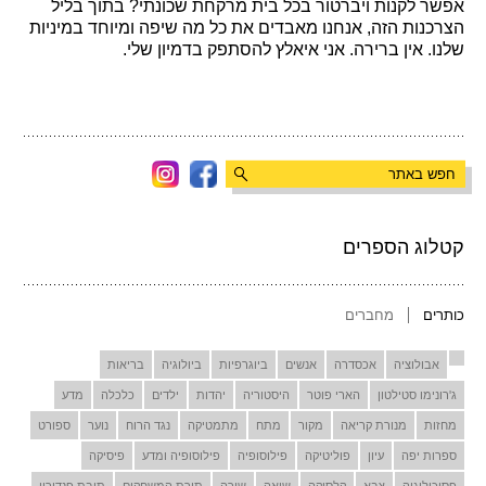
אפשר לקנות ויברטור בכל בית מרקחת שכונתי? בתוך בליל
הצרכנות הזה, אנחנו מאבדים את כל מה שיפה ומיוחד במיניות
שלנו. אין ברירה. אני איאלץ להסתפק בדמיון שלי.
קטלוג הספרים
כותרים
מחברים
אבולוציה
אכסדרה
אנשים
ביוגרפיות
ביולוגיה
בריאות
ג'רונימו סטילטון
הארי פוטר
היסטוריה
יהדות
ילדים
כלכלה
מדע
מחזות
מנורת קריאה
מקור
מתח
מתמטיקה
נגד הרוח
נוער
ספורט
ספרות יפה
עיון
פוליטיקה
פילוסופיה
פילוסופיה ומדע
פיסיקה
פסיכולוגיה
צבא
קלסיקה
שואה
שירה
תורת המשחקים
תיבת פנדורין