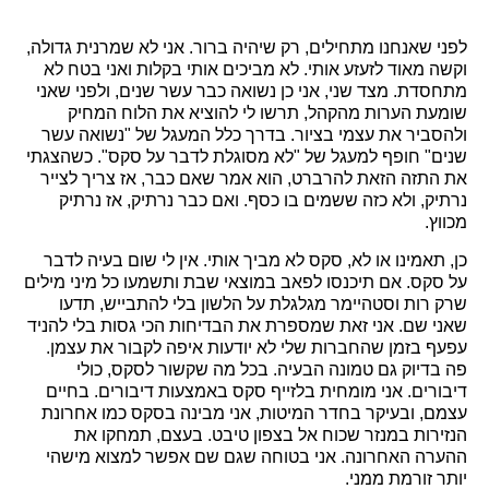
לפני שאנחנו מתחילים, רק שיהיה ברור. אני לא שמרנית גדולה,
וקשה מאוד לזעזע אותי. לא מביכים אותי בקלות ואני בטח לא
מתחסדת. מצד שני, אני כן נשואה כבר עשר שנים, ולפני שאני
שומעת הערות מהקהל, תרשו לי להוציא את הלוח המחיק
ולהסביר את עצמי בציור. בדרך כלל המעגל של "נשואה עשר
שנים" חופף למעגל של "לא מסוגלת לדבר על סקס". כשהצגתי
את התזה הזאת להרברט, הוא אמר שאם כבר, אז צריך לצייר
נרתיק, ולא כזה ששמים בו כסף. ואם כבר נרתיק, אז נרתיק
מכווץ.
כן, תאמינו או לא, סקס לא מביך אותי. אין לי שום בעיה לדבר
על סקס. אם תיכנסו לפאב במוצאי שבת ותשמעו כל מיני מילים
שרק רות וסטהיימר מגלגלת על הלשון בלי להתבייש, תדעו
שאני שם. אני זאת שמספרת את הבדיחות הכי גסות בלי להניד
עפעף בזמן שהחברות שלי לא יודעות איפה לקבור את עצמן.
פה בדיוק גם טמונה הבעיה. בכל מה שקשור לסקס, כולי
דיבורים. אני מומחית בלזייף סקס באמצעות דיבורים. בחיים
עצמם, ובעיקר בחדר המיטות, אני מבינה בסקס כמו אחרונת
הנזירות במנזר שכוח אל בצפון טיבט. בעצם, תמחקו את
ההערה האחרונה. אני בטוחה שגם שם אפשר למצוא מישהי
יותר זורמת ממני.