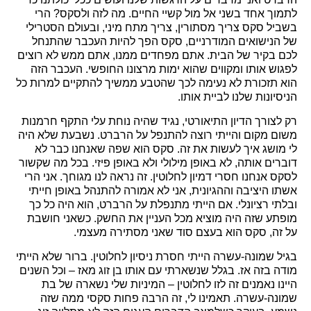
לתמוך אחד בשני אל מול קשיי החיים. מה לזה ולסקס? הרי
בשביל סקס צריך מסתורין, צריך מתח מיני, ובעולם הסטרילי
של הנישואים המודרניים, סקס הפך להיות העכבר שהתנחל
לכם בקיר של הבית. אתם מפחדים ממנו, אתם ממש לא רוצים
לפגוש אותו ומקווים שהוא ימות מרצונו החופשי. העכבר הזה
הוא תזכורת לא נעימה לכך שהטבע ממשיך להתקיים למרות כל
הניסיונות שלנו לביית אותו.
רק לצורך הדיון התיאורטי, נגיד שהיה נוחת עלי התקף חרמנות
משום מקום והייתי רוצה להתנפל על הרברט. נשבעת שלא היה
לי מושג איך לעשות את זה. סקס הוא שפה שאנחנו כבר לא
דוברים אותה, לא באופן מילולי ולא באופן פיזי. בכל מה שקשור
לסקס אנחנו חסרי דמיון לחלוטין. זה נראה לנו מגוחך. אני הרי
אשתו היציבה וההגיונית, אני לא אמורה להתנהל באופן חייתי
ובלתי רציונלי. אם הייתי מתנפלת על הרברט, הוא היה כל כך
מופתע שזה היה מוציא מכל העניין את החשק. כשאני חושבת
על זה, סקס הוא בעצם סוד שאני מסתירה מעצמי.
בגיל שמונה-עשרה הייתי חסרת ניסיון לחלוטין. ברור שלא הייתי
מודה בזה אז. בגלל שנשארתי עם אותו בן זוג מאז – וכל השנים
היינו נאמנים זה לזו לחלוטין – המיניות שלי נשארה של בת
שמונה-עשרה. תאמינו לי, זה הרבה פחות סקסי ממה שזה