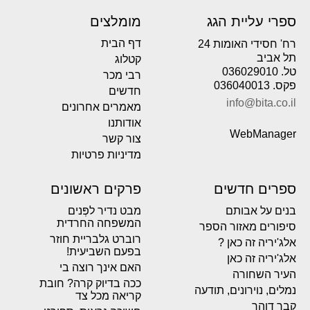
ספרי עליית הגג
מומלצים
דף הבית
רח' חסידי האומות 24
תל אביב
קטלוג
טל. 036029010
רבי מכר
פקס. 036040013
חדשים
info@bita.co.il
מאמרים אחרונים
אודותנו
WebManager
צור קשר
מדיניות פרטיות
ספרים חדשים
פרקים ראשונים
בנים על אבותם
מבט נדיר לפְּנים
המשפחה החרדית
סיפורים מאזור הספר
רוברט גלבריית חוזר
אלג'יריה זה כאן ?
בפעם השביעית!
אלג'יריה זה כאן
האם אינך רוצה בי
העיר השחורה
ככה בדיוק קרה? חובת
נמלים, נוירונים, תודעה
קריאה מכל צד
קבר דוהר