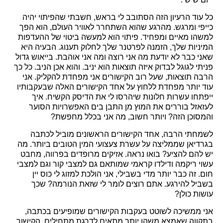
כל עוד הרעיון הזה הסתובב לי בראש, חשבתי שהפיתוי יהיה
כייפי ומרגש. מהרגע שהוא השתחרר לאוויר העולם, הוא הפך
למשהו מאיים ומפחיד. פיתוי הוא למעשה ביטוי של ההעדפות
המיניות שלך, הזמנה לפרטנר שלך לחלוק תענוג. הבעיה היא
שאני כבר לא יודעת מה אני רוצה ומה אני אוהבת. בייאוש גדול
פניתי לגוגל לבדוק איזה תוצאות הוא יניב. והוא אכן הניב. כל כך
הרבה תוצאות, שעל רוב הקישורים אני מפחדת להקליק. אני
עוד יותר מפחדת ללחוץ על אחד הקישורים האלה שבעקבותיו
ייפתחו עשרות חלונות שיהרסו לי את הדיסק הקשיח. איך
לעזאזל בוררים את המוץ מן התבן בים האפשרויות הסוער
והמסוכן הזה? ויותר חשוב, מה אני בכלל מחפשת?
לשמחתי הרבה, אחד הקישורים הראשונים מוביל לכתבה
בגרדיאן שממליצה על עשרת צעצועי המין הטובים ביותר. מה
יש להם להציע? בואו נראה. אזיקים מרופדים בפרווה, מחבט
עשוי ריקמה ודילדו קראמי שמותאם גם למצבי קור וגם למצבי
חום. זה כבר יותר מדי בשבילי, אני הולכת למזוג לי כוס יין
בשביל להירגע. אתם רוצים לומר לי שזאת הנורמה? שכך
עושות כולן?
אני ממשיכה לשוטט בעקבות הקישורים שמופיעים בכתבה,
בתקווה שאמצא משהו יותר מתאים לדרגת מתחילים. הקישור