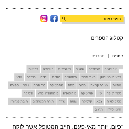
קטלוג הספרים
כותרים
מחברים
אבולוציה
אכסדרה
אנשים
ביוגרפיות
ביולוגיה
בריאות
ג'רונימו סטילטון
הארי פוטר
היסטוריה
יהדות
ילדים
כלכלה
מדע
מחזות
מנורת קריאה
מקור
מתח
מתמטיקה
נגד הרוח
נוער
ספורט
ספרות יפה
עיון
פוליטיקה
פילוסופיה
פילוסופיה ומדע
פיסיקה
פסיכולוגיה
צבא
קלסיקה
שואה
שירה
תורת המשחקים
תיבת פנדורין
תיכון לילה
תרגום
"כיום, יותר מאי-פעם, חייב המטופל אשר לוקח