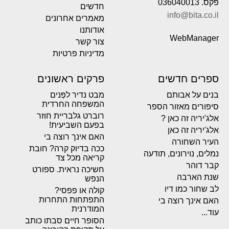
פקס. 036040013
חדשים
info@bita.co.il
מאמרים אחרונים
אודותנו
WebManager
צור קשר
מדיניות פרטיות
ספרים חדשים
פרקים ראשונים
בנים על אבותם
מבט נדיר לפְּנים
המשפחה החרדית
סיפורים מאזור הספר
רוברט גלבריית חוזר
אלג'יריה זה כאן ?
בפעם השביעית!
אלג'יריה זה כאן
האם אינך רוצה בי
העיר השחורה
ככה בדיוק קרה? חובת
נמלים, נוירונים, תודעה
קריאה מכל צד
קבר דוהר
חשיכה נראית. ספורט
שנת הארבה
הנפש
לב שחור כמו דיו
קולה או פפסי?
התפתחות התחרות
האם אינך רוצה בי
המודרנית
עוד...
הסופר חיים סבתו כותב