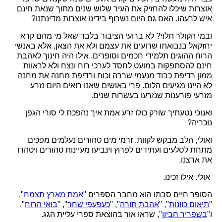
אוצרות שיכלו להחזיק את העיר שלוש שנים מתוך שנאת חינם
איש לרעהו. האם גם היום נשרוף בידינו אוצרות מדינתנו?
ובמי הקולר תלוי? לא ברועי הציבור בלבד שאל מי מהם קרא
יחזקאל בנבואתו שרועים את עצמם ולא את הצאן, אלא באנשי
הרוח ההוגים תלמידי חכמים וסופרים. אילו היה חינוך לאהבת
חינם להסתפקות במועט לחסד לערכי רוח ונצח ולא לראוות
ממון רדיפת כבוד מנעמי שררה וכוח ורדיפת מחנה את מחנה
לא היינו מגיעים הלום. פרי באושים שאנו רואים היום נזרע
מזרעי פורענות שנזרעו בעשרות שנים.
ואנוכי נטעתיך שורק כולו זרע אמת איך נהפכת לי סורי הגפן
נוכריה?
ואולי, הלב מבקש לקוות. זרמי מים טהורים נעלמים מפכים
מתחת לסלעים ועתידים לפרוץ וינביעו מעיינות טהורים ויטהרו
את ארצנו.
אולי. אילו זכינו.
הסופר חיים סבתו הוא מחבר הספרים "
אמת מארץ תצמח
",
"
תיאום כוונות
", "
אהבת תורה
", "
כעפעפי שחר
", "
בואי הרוח
",
ו"
בשפריר חביון
", שראו אור בהוצאת ספרי עליית הגג.