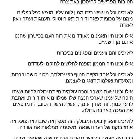
הטובות מפרישים לחיסכון בעת צרה
לא זכינו וכל מי שיש בידו ממון לווה עליו ומוציא כפל כפליים
ממנו על מכוניות פאר ודירות ראווה וטיולי תענוגות ועתה זועק
לעזרה
אילו זכינו היו האמנים מעודדים את רוח העם בכישרון שחננו
אותם מן השמיים
לא זכינו והם זועמים ומפגינים בכיכרות
אילו זכינו היה הממון מופנה לחלשים לחזקם ולעודדם
לא זכינו וכל אחד מקיים חטוף כפי יכולתך, מכוני כושר וברכות
ומסעדות ואולמות דואגים לעצמם.
אילו זכינו שעת משבר ומכה עולמית הייתה יכולה להיות שעתו
היפה של עמנו שערכי הנצח שלו שמלווים אותו דורות, ואהבת
לרעך כמוך, וחי אחיך עימך, ועשית הישר והטוב, היו מרפאים
את המכה באהבה גדולה.
לא זכינו והארץ בוקה ומבולקה זה מפגין וזה שובת וזה צועק וזה
אוחז בזקנו של רעהו ושנאה ומשטמה ממלאות את אווירה.
כבר היה מעשה בירושלים קודם אלפיים שנה שקנאים שרפו