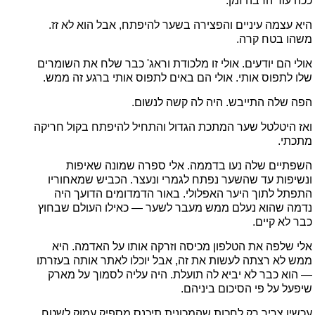
ככה עוד הרבה זמן.
היא עצמה עיניים והפצירה בשער להיפתח, אבל הוא לא זז.
משהו בטח קרה.
אולי הם יודעים. אולי זו מלכודת וראג' כבר שלח את השומרים
שלו לתפוס אותי. אולי הם באים לתפוס אותי ברגע זה ממש.
הפה שלה התייבש. היה לה קשה לנשום.
ואז היטלטל שער המתכת הגדול והתחיל להיפתח בקול חריקה
מתכתי.
השפתיים שלה נעו בדממה. אלי ספרה שמונה שאיפות
ונשיפות עד שהשער נפתח לגמרי ונעצר. הכביש שמאחוריו
התפתל לתוך היער האפלולי. באור הדמדומים הדועך היה
נדמה שהוא נעלם ממש מעבר לשער — כאילו העולם שבחוץ
כבר לא קיים.
אלי שלפה את הטלפון מכיסה וזרקה אותו על האדמה. היא
ממש לא רצתה לעשות את זה, אבל יוכלו לאתר אותה בעזרתו
— הוא כבר לא יביא לה תועלת. היה עליה לסמוך על מארק
שיפעל על פי הסיכום ביניהם.
עכשיו צריך רק לחכות שהמכונית תיכנס מספיק עמוק לשטח