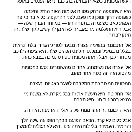
רעש המכונית. כשאלי הבחינה בה, כבר נראו הפנסים באופק.
היא השתופפה הרחק מטווח אלומות האור החזק וחיכתה
כשגופה דרוך ומוכן כמו פעם, לפני ההתקפה. כל איבר בגופה
הפגוע כאב כשעמדה בתנוחה הזו — במיוחד הברך שלה —
אבל היא התעלמה מהכאב. זה לא הזמן להקשיב לגוף שלה. זה
הזמן לברוח.
אלי התבוננה בנשימה עצורה מבעד לסורגי הגדר, בלתי־נראית
בצללים במעיל ובמכנסי הג'ינס הכהים שלה. היא ציפתה לרכב
מסחרי לבן, אבל ראתה מכונית ספורט נמוכה בצבע כהה.
אלי עצרה את נשימתה. אחדים מהשומרים נסעו במכוניות
מהסוג הזה. זה בטח אחד מהם.
המכונית המצוחצחת התקרבה לשער באטיות ונעצרה.
אלי החליטה: היא תעשה את זה בכל מקרה. לא משנה מי
נמצא במכונית הזו. היא תברח.
היא התכוננה. זו ההזדמנות שלה. אולי ההזדמנות היחידה.
אבל כלום לא קרה. הכאב הפועם בברך הפצועה שלה הלך
והחמיר. העמידה בלי לזוז היתה עינוי. היא לא תצליח להמשיך