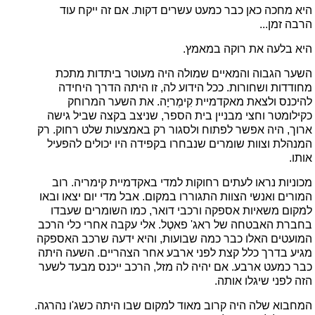
היא מחכה כאן כבר כמעט עשרים דקות. אם זה ייקח עוד
הרבה זמן...
היא בלעה את רוקה במאמץ.
השער הגבוה והמאיים שמולה היה מעוטר ביתדות מתכת
מחודדות ושחורות. ככל הידוע לה, זו היתה הדרך היחידה
להיכנס ולצאת מאקדמיית קִימֶריָה. את השער המרוחק
כקילומטר וחצי מבניין בית הספר, שניצב בקצה שביל גישה
ארוך, היה אפשר לפתוח ולסגור רק באמצעות שלט רחוק. רק
המנהלת וצוות שומרים שנבחרו בקפידה היו יכולים להפעיל
אותו.
מכוניות נראו לעתים רחוקות למדי באקדמיית קימריה. רוב
המורים ואנשי הצוות התגוררו במקום. אבל מדי יום יצאו ובאו
למקום משאיות אספקה ורכבי דואר, כמו השומרים שעבדו
בחברת האבטחה של ראג' פאטֶל. אלי עקבה אחרי כלי הרכב
המועטים האלו כבר כמה שבועות, והיא ידעה שרכב האספקה
מגיע בדרך כלל קצת לפני ארבע אחר הצהריים. השעה היתה
כבר כמעט ארבע. אם יהיה לה מזל, הרכב ייכנס מבעד לשער
הזה לפני שיגלו אותה.
המחבוא שלה היה קרוב מאוד למקום שבו היתה כשג'ו נהרגה.