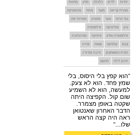
יהדות
ילדים
כלכלה
מדע
מחזות
מנורת קריאה
מקור
מתח
מתמטיקה
נגד הרוח
נוער
ספורט
ספרות יפה
עיון
פוליטיקה
פילוסופיה
פילוסופיה ומדע
פיסיקה
פסיכולוגיה
צבא
קלסיקה
שואה
שירה
תורת המשחקים
תיבת פנדורין
תיכון לילה
תרגום
"הוא קפץ בלי היסוס, בלי
שמץ פחד. הוא לא צעק.
למעשה, הוא לא השמיע
שום קול. הקפיצה היתה
שקטה באופן מצמרר.
הדבר האחרון שאנטואן
ראה היה קצה הראש
שלו..."