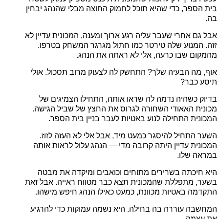
בית הספר, כדי שהיא תוכל לחמוק החוצה מבלי שהנהג יבחין
בה.
אבל גם אחרי שעבר עליה רגע ארוך ומענה, המכונית עדיין לא
זזה. המנוע שלה טירטר כמו חתול מגרגר המשחק בטרפו.
מהמקום שבו כרעה, אלי לא ראתה את הנהג.
אוף, מה הבעיה שלך? התחשק לה לצעוק מרוב תסכול. אולי
תיסע כבר?
בדיוק כשהיה נדמה לה שראו אותה, התחילו הצמיגים של
מכונית האאודי השחורה לגרוס את החצץ של שביל הגישה.
המכונית התחילה לנוע באטיות לעבר בניין בית הספר.
השער התחיל להיסגר כמעט מיד, אבל אלי לא העזה לזוז.
המכונית עדיין היתה קרובה מדי — הנהג עלול לראות אותה
במראה שלו.
היא חיכתה בשרירים מתוחים וכואבים ומיקדה את מבטה
בשער, מתפללת שהמכונית תצא כבר מטווח ראייה. אבל זאת
התקדמה באטיות מכוונת, כמעט כאילו הנהג חיפש מישהו.
המחשבה עוררה בה בחילה. היא נשמה עמוקות כדי להרגיע
את עצמה.