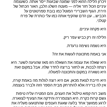
זיכרון הלילה ההוא לפני שמונה שבועות ייסר אותה. כשעצמה
עיניים הכול חזר אליה — מעטה השלג הלבן, האור הכחול של
הירח, הגוף השברירי המוטל כמו בובת סמרטוטים על
הכביש... ענן הדם שהקיף אותה כמו עלי כותרת של פרח
קטלני.
היא פקחה עיניים.
הלילה זה רק כביש עפר ריק.
היא נשמה נשימה נרעדת.
אני באמת מתכוונת לעשות את זה?
היא שאלה את עצמה את השאלה הזו מאז שהגיעה לשער. היא
רצתה לבכות, או לחזור בריצה לחדר שלה. אבל במקום זאת
היא נשארה במקום והתכוננה לפעולה.
היא חייבת לצאת מכאן. אם היא רוצה לגלות מה באמת קורה,
אין לה ברירה אלא להתרחק מבית הספר הזה ולברר בעצמה.
משב רוח קפוא טילטל את העצים, והם המטירו עליה טיפות
גשם קרות כקרח. היא הצטמררה והידקה את הצעיף לצווארה.
לרגע ממושך אחד בלעה שאגת הענפים שהתנועעו מעליה את