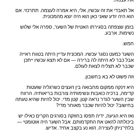
אל תאבדי את זה עכשיו, אלי, היא אמרה לעצמה. תתרכזי. אם
הוא היה יודע שאני כאן הוא היה יוצא מהמכונית.
בזמן שצפתה בסגירתו האטית של השער, ספרה אלי שלוש
נשימות. ארבע.
חמש.
השער כמעט נסגר עכשיו. המכונית עדיין היתה בטווח ראייה
אבל כבר לא היתה לה ברירה — אם לא תצא עכשיו ייתכן
שכבר לא תצליח לצאת לעולם.
וזה פשוט לא בא בחשבון.
היא זינקה ממקום מחבואה בין העצים כשרגליה שועטות
קדימה, ברכיה כואבות ונשימותיה צורבות בריאותיה. הרווח
שבין השער לגדר נראה קטן. קטן מדי. יכול להיות שהיא טעתה
בחישוב? יכול להיות שכבר מאוחר מדי?
ואז היא הגיעה, ידיה תפסו בחוזקה בסורגים הקרים כאילו יש
ביכולתה להאט את התקדמותם. אבל השער היה אוטומטי —
בלתי־ניתן לעצירה. הוא נע בקצב אחיד. אדיש.