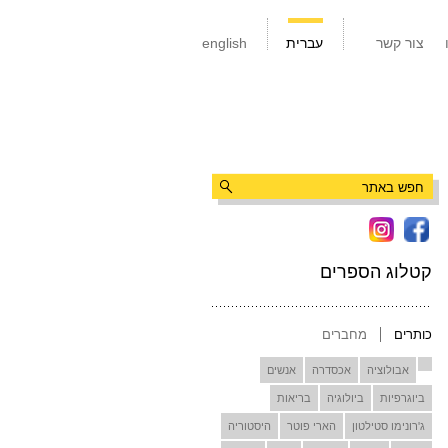
צור קשר
עברית
english
קטלוג הספרים
כותרים
מחברים
אבולוציה
אכסדרה
אנשים
ביוגרפיות
ביולוגיה
בריאות
ג'רונימו סטילטון
הארי פוטר
היסטוריה