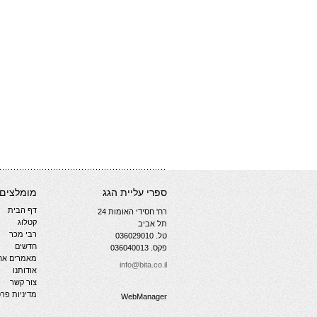
ספרי עליית הגג
מומלצים
דף הבית
רח' חסידי האומות 24
קטלוג
תל אביב
רבי מכר
טל. 036029010
חדשים
פקס. 036040013
מאמרים אחר
info@bita.co.il
אודותנו
צור קשר
מדיניות פרט
WebManager