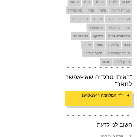
יהדות
ילדים
כלכלה
מדע
מחזות
מנורת קריאה
מקור
מתח
מתמטיקה
נגד הרוח
נוער
ספורט
ספרות יפה
עיון
פוליטיקה
פילוסופיה
פילוסופיה ומדע
פיסיקה
פסיכולוגיה
צבא
קלסיקה
שואה
שירה
תורת המשחקים
תיבת פנדורין
תיכון לילה
תרגום
"ראיתי טרגדיה שאי-אפשר
לתאר"
ילדי המלחמה 1948-1944
חשוב לנו לדעת
שלח חוות דעת