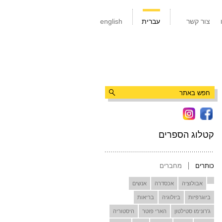
צור קשר
עברית
english
קטלוג הספרים
כותרים
מחברים
אבולוציה
אכסדרה
אנשים
ביוגרפיות
ביולוגיה
בריאות
ג'רונימו סטילטון
הארי פוטר
היסטוריה