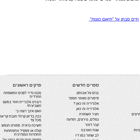
חיים סבתו על "תיאום כוונות"
ספרים חדשים
פרקים ראשונים
בנים על אבותם
מבט נדיר לפְּנים המשפחה
החרדית
סיפורים מאזור הספר
רוברט גלבריית חוזר בפעם
אלג'יריה זה כאן ?
השביעית!
אלג'יריה זה כאן
האם אינך רוצה בי
ונים
העיר השחורה
ככה בדיוק קרה? חובת קריאה
נמלים, נוירונים, תודעה
מכל צד
קבר דוהר
חשיכה נראית. ספורט הנפש
יות
שנת הארבה
קולה או פפסי? התפתחות
התחרות המודרנית
לב שחור כמו דיו
הסופר חיים סבתו כותב על