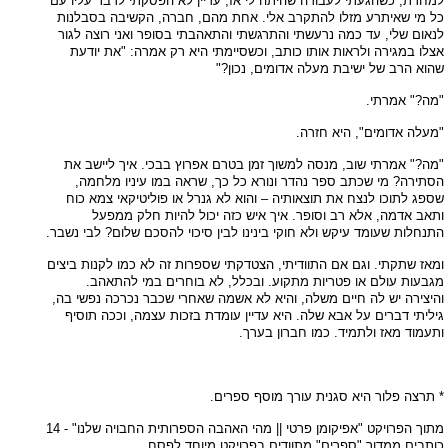
למחרת, כשהגעתי לעבודה שהיתה לי אז, עדיין לא הפסקתי לדבר עליו עם
כל מי שאיתרע מזלו להתקרב אלי. אחת מהם, חברה, הקשיבה בסבלנות
לנאום שלי, עד כמה נרעשתי והתרגשתי והתאהבתי בסופר ואני רוצה לגור
אצלו במגירה ולראות אותו כותב, וכשסיימתי היא רק אמרה: "את יודעת
שהוא הרב של ישיבת מעלה אדומים, נכון?"
"מה?" אמרתי.
"מעלה אדומים", היא חזרה.
"מה?" אמרתי שוב, מנסה למשוך זמן בטרם אפרוץ בבכי. איך ליישב את
הסתירה? מי שכתב ספר נהדר ונורא כל כך, שראה במו עיניו מלחמה,
שספג לתוכו לנצח את תוצאותיה – והוא לא גנרל או פוליטיקאי צמא כוח
ותאב אדמה, אלא רב וסופר. איך איש כזה יכול להיות חלק ממפעל
התנחלות שעומד עיקש ולא חוקי בינינו לבין סיכוי להסכם שלום? לבי נשבר.
ומאז שתקתי. וגם אם התוודיתי, הצטדקתי שספרות זה לא כמו לקנות ביצים
מגבעות עולם או פטריות מתקוע. ובכלל, לא בוחרים במי להתאהב.
והיצירה יש לה חיים משלה, והיא לא אשמה שאחרי שכבר נכרכה נפשי בה,
גיליתי דברים על אבא שלה. היא עדיין עומדת בזכות עצמה, וככה תוסיף
ותעמוד מאז ולתמיד. כמו חברון בערך.
* תרצה פלור היא סגנית עורך מוסף ספרים.
מתוך הפרויקט "אפיקומן פרטי || מהי האהבה הספרותית החבויה שלנו" - 14
כותבים ממדור "ספרים" מתוודים בפרויקט מיוחד לפסח.