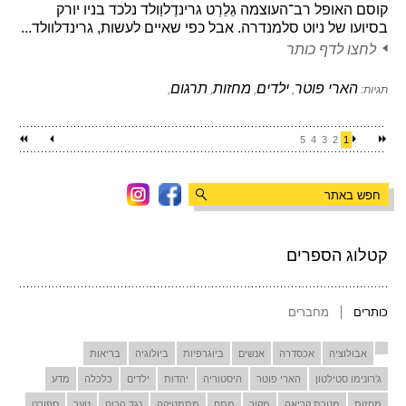
קוסם האופל רב־העוצמה גֵלֵרְט גרינדֶלוַולד נלכד בניו יורק
בסיועו של ניוט סלמנדרה. אבל כפי שאיים לעשות, גרינדלוולד...
לחצו לדף כותר
הארי פוטר
ילדים
מחזות
תרגום
תגיות:
,
,
,
,
5
4
3
2
1
קטלוג הספרים
כותרים
מחברים
אבולוציה
אכסדרה
אנשים
ביוגרפיות
ביולוגיה
בריאות
ג'רונימו סטילטון
הארי פוטר
היסטוריה
יהדות
ילדים
כלכלה
מדע
מחזות
מנורת קריאה
מקור
מתח
מתמטיקה
נגד הרוח
נוער
ספורט