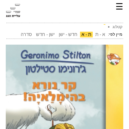
☰
קטלוג
מיין לפי:
א - ת
ת - א
חדש - ישן
ישן - חדש
סדרה