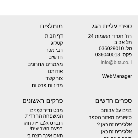
ספרי עליית הגג
מומלצים
דף הבית
רח' חסידי האומות 24
תל אביב
קטלוג
טל. 036029010
רבי מכר
פקס. 036040013
חדשים
info@bita.co.il
מאמרים אחרונים
אודותנו
WebManager
צור קשר
מדיניות פרטיות
ספרים חדשים
פרקים ראשונים
בנים על אבותם
מבט נדיר לפְּנים
המשפחה החרדית
סיפורים מאזור הספר
רוברט גלבריית חוזר
אלג'יריה זה כאן ?
בפעם השביעית!
אלג'יריה זה כאן
האם אינך רוצה בי