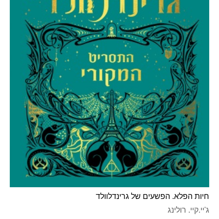
חיות הפלא. הפשעים של גרינדלוולד
ג'יי.קיי. רולינג