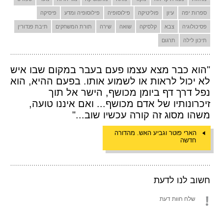
ספרות יפה
עיון
פוליטיקה
פילוסופיה
פילוסופיה ומדע
פיסיקה
פסיכולוגיה
צבא
קלסיקה
שואה
שירה
תורת המשחקים
תיבת פנדורין
תיכון לילה
תרגום
"הוא כבר מצא עצמו פעם בעבר במקום שבו איש
לא יכול לראות או לשמוע אותו. בפעם ההיא, הוא
נפל דרך דף ביומן מכושף, הישר אל תוך
זיכרונותיו של אדם מכושף... ואם איננו טועה,
משהו מסוג זה קורה עכשיו שוב..."
הארי פוטר וגביע האש. מהדורה
חדשה
חשוב לנו לדעת
שלח חוות דעת