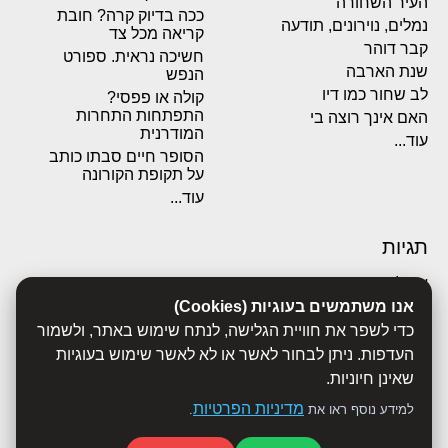
העיר השחורה
ככה בדיוק קרה? חובת
נמלים, נוירונים, תודעה
קריאה מכל צד
קבר דוהר
חשיכה נראית. ספורט
שנת הארבה
הנפש
לב שחור כמו דיו
קולה או פפסי?
התפתחות התחרות
האם אינך רוצה בי
המודרנית
עוד...
הסופר חיים סבתו כותב
על תקופת הקורונה
עוד...
תגיות
אבולוציה
אנו משתמשים בעוגיות (Cookies)
אכסדרה
אנשים
כדי לשפר את חוויית הגלישה, לנתח שימוש באתר, ולשמור
ביוגרפיות
העדפות. ניתן לבחור לאשר או לא לאשר שימוש בעוגיות
ביולוגיה
שאינן חיוניות.
בריאות
מדיניות הפרטיות
למידע נוסף ראו את
.
ג'רונימו סטילטון
הארי פוטר