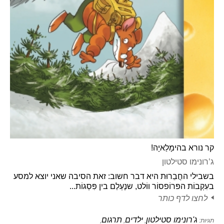
קר נורא בהימָלַאיָה!
ג’רונימו סטילטון
בשבילי החֲבֵרוּת היא דבר חשוב: זאת הסיבה שאני יוצא למסע
בעִקְבוֹת הפּרוֹפסוֹר ווֹלט, שנֶעְלַם בין פִּסְגוֹת...
לחצו לדף כותר
ג'רונימו סטילטון
ילדים
תרגום
תגיות:
,
,
,