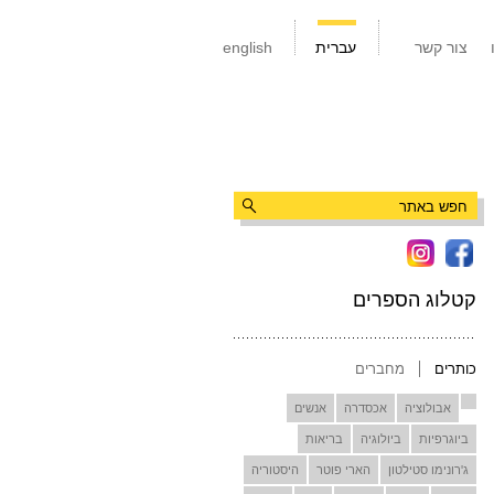
צור קשר
עברית
english
קטלוג הספרים
כותרים
מחברים
אבולוציה
אכסדרה
אנשים
ביוגרפיות
ביולוגיה
בריאות
ג'רונימו סטילטון
הארי פוטר
היסטוריה