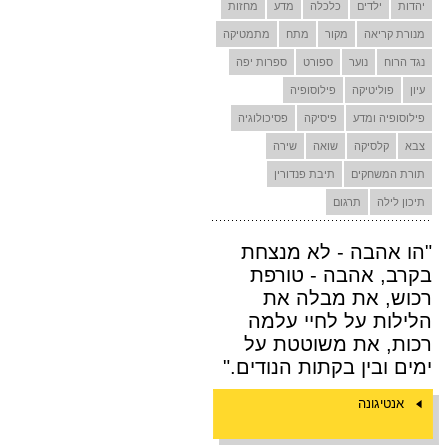
יהדות
ילדים
כלכלה
מדע
מחזות
מנורת קריאה
מקור
מתח
מתמטיקה
נגד הרוח
נוער
ספורט
ספרות יפה
עיון
פוליטיקה
פילוסופיה
פילוסופיה ומדע
פיסיקה
פסיכולוגיה
צבא
קלסיקה
שואה
שירה
תורת המשחקים
תיבת פנדורין
תיכון לילה
תרגום
"הו אהבה - לא מנצחת
בקרב, אהבה - טורפת
רכוש, את מבלה את
הלילות על לחיי עלמה
רכות, את משוטטת על
ימים ובין בקתות הנודים."
אנטיגונה