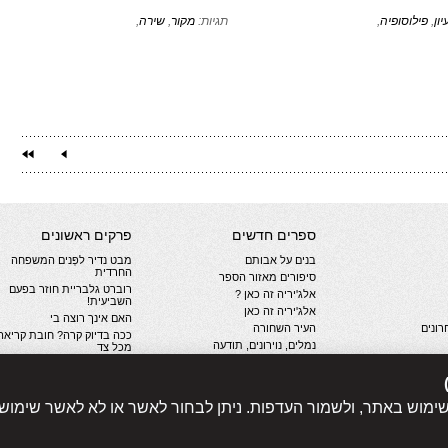
יון
,
פילוסופיה
,
תגיות:
מקור
,
שירה
,
ספרים חדשים
פרקים ראשונים
בנים על אבותם
מבט נדיר לפְּנים המשפחה
החרדית
סיפורים מאזור הספר
רוברט גלבריית חוזר בפעם
אלג'יריה זה כאן ?
השביעית!
אלג'יריה זה כאן
האם אינך רוצה בי
ונים
העיר השחורה
ככה בדיוק קרה? חובת קריאה
נמלים, נוירונים, תודעה
מכל צד
קבר דוהר
חשיכה נראית. ספורט הנפש
יות
שנת הארבה
קולה או פפסי? התפתחות
התחרות המודרנית
לב שחור כמו דיו
שימוש באתר, ולשמור העדפות. ניתן לבחור לאשר או לא לאשר שימוש
הסופר חיים סבתו כותב על
האם אינך רוצה בי
תקופת הקורונה
עוד...
עוד...