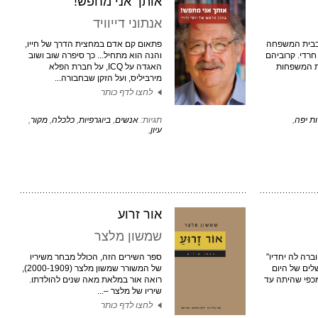
אותך אני מחפש!
אנתוני דייוויד
 בבית המשפחה
פתאום קם אדם במחצית הדרך של חייו,
חרדי. קרוביהם
והנה הוא מתחיל... כך סיפרה שוב ושוב
ות המשפחות
האגדה על ICQ, על חברת הפלא
מירבּיליס, ועל הזקן שבחבורה...
לחצו לדף כותר
ת יפה
,
תגיות:
אנשים
,
ביוגרפיות
,
כלכלה
,
מקור
,
עיון
,
אור זרוע
שמשון מלצר
רה לה יחדיו"
ספר השירים הזה, הכולל מבחר משיריו
לים של היום
של המשורר שמשון מלצר (2000-1909),
מכפי שהיתה עד
רואה אור במלאת מאה שנים להולדתו.
שיריו של מלצר –...
לחצו לדף כותר