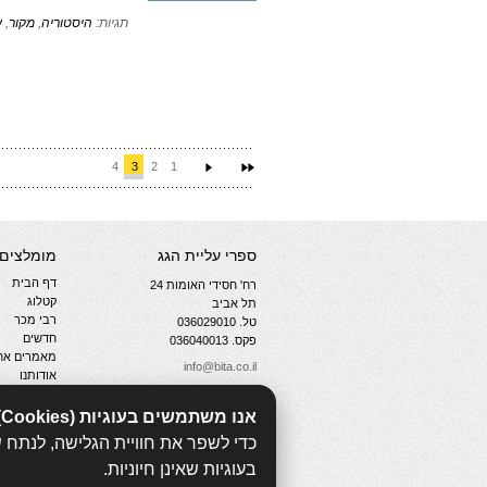
תגיות:
היסטוריה
,
מקור
,
ע
4
3
2
1
ספרי עליית הגג
מומלצים
דף הבית
רח' חסידי האומות 24
קטלוג
תל אביב
רבי מכר
טל. 036029010
חדשים
פקס. 036040013
מאמרים אחר
info@bita.co.il
אודותנו
צור קשר
מדיניות פרט
אנו משתמשים בעוגיות (Cookies)
WebManager
כדי לשפר את חוויית הגלישה, לנתח 
בעוגיות שאינן חיוניות.