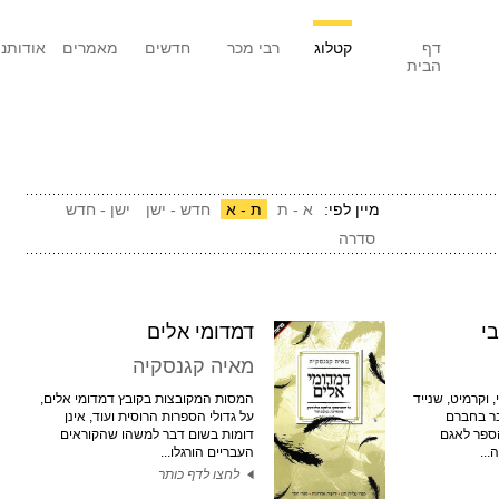
דף
קטלוג
רבי מכר
חדשים
מאמרים
אודותנו
הבית
מיין לפי:
א - ת
ת - א
חדש - ישן
ישן - חדש
סדרה
י
דמדומי אלים
מאיה קגנסקיה
 וקרמיט, שנייד
המסות המקובצות בקובץ דמדומי אלים,
בר בחברם
על גדולי הספרות הרוסית ועוד, אינן
הספר לאגם
דומות בשום דבר למשהו שהקוראים
...
העבריים הורגלו...
לחצו לדף כותר