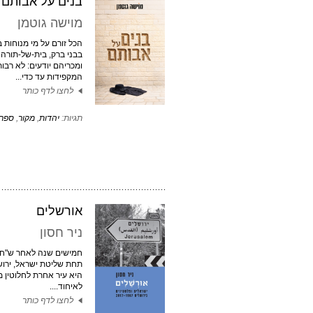
בנים על אבותם
מוישה גוטמן
הכל זורם על מי מנוחות
בבני ברק, בית-של-תורה 
ומכריהם יודעים: לא רב
המקפידות עד כדי...
לחצו לדף כותר
תגיות:
יהדות
,
מקור
,
ספרו
אורשלים
ניר חסון
חמישים שנה לאחר ש"חוב
תחת שליטת ישראל, ירוש
היא עיר אחרת לחלוטין 
לאיחוד....
לחצו לדף כותר