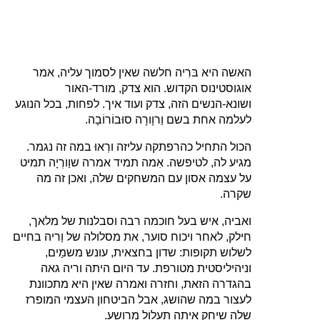
האשה היא בּרִיה חלשה שאין לסמוך עליה, אמר
אוגוסטינוס הקדוש. הוא צדק, מורד-האור
ושונא-הנשים הזה, צדק ועוד איך. לפחות, בכל הנוגע
לעלמה אחת בשם וַרוָורָה סוּבוֹרוֹבָה.
הכול התחיל כהרפתקה עליזה ורְאוּ במה זה נגמר.
מגיע לה, לטיפשה. אִמה תמיד אמרה שוַורְיָה תמיט
על עצמה אסון עם המשחקים שלה, ואכן זה מה
שקרה.
ואביה, איש בעל חוכמה רבה וסבלנות של מלאך,
חילק, לאחר ויכוח סוער, את מסלולה של וַריה בחיים
לשלוש תקופות: שדון בחצאית, עונש משמַים,
וניהיליסטית מטורפת. עד היום היתה וריה גאה
בהגדרה הזאת, וחזרה ואמרה שאין היא מתכוונת
לעצור במה שהושג, אבל הביטחון העצמי המופרז
שלה שיחק איתה תעלול מרושע.