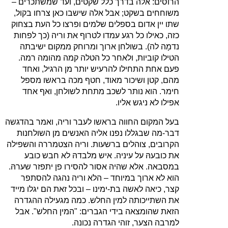
הרוסים: אלה בדרך כלל שקטים, ועד שמשתכרים –
משוחחים בשקט; אבל אלה שישבו כאן צרחו בקול,
שתו יין אדום בספלים שלמים ופרצו כל העת בצחוק
כזה, כאילו כל רגע עמדו לטרוף את וריה (כך לפחות
נדמָה לה). בשולחן ארוך ומרוחק ממקום ישיבתה
הטילו קוביות, ולאחר כל הטלה קמה מהומה רמה.
פעם אחת התחילו להרעיש יותר מן הרגיל, ואחד
מהם, קטן ושיכור מאוד, חטף מכה בראשו מספל
חימר. הוא נותר לשכב מתחת לשולחן, ואף אחד
אפילו לא ניגש אליו.
בעל המקום החווה בראשו לעבר וריה, ואמר בהדגשה
דבר-מה שבגללו נפנו אליה האנשים מן השולחנות
הקרובים, צוהלים ברשעות. וריה הצטמררה והשפילה
את כובעהּ על עיניה. איש מלבדהּ לא חבש כובע
במסבאה. אלא שהיה אסור להסירו פן יתפזר שערהּ.
הוא לא ארוך במיוחד – הלא וריה נהגה להסתפר
קצר, כיאה לאשה בת-ימינו – ובכל זאת הם יגלו מייד
את השתייכותה למין החלש. כמה מגעילה ההגדרה
הזאת שהומצאה בידי הגברים: "המין החלש". אבל
למרבה הצער, זוהי הגדרה נכונה.