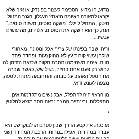
מדוע, הו מדוע, הסכימה לעצור בפונדק, או איך שלא
יקראו למאורה האיומה הזאת? העגלון, הגנב המנוול
מיטְקוֹ, התחיל ליילל: "משקה סוסים, משקה סוסים."
הנה, כך הוא השקה את הסוסים. אלוהים, מה עושים
עכשיו...
וריה ישבה בפינתו של צריף אפל ומטונף, מאחורי
שולחן עשוי קורות עץ לא-מהוקצעות, ופחדה פחד
מוות. אימה משמימה וחסרת תקווה שכזאת הזדמן לה
לחוש רק פעם אחת בחייה, בגיל שש, כאשר שברה
את הספל האהוב על סבתה והתחבאה מתחת לספה,
מצפה לעונש ודאי.
מן הראוי היה להתפלל, אבל נשים מתקדמות אינן
מתפללות. ובינתיים המצב נראה חסר מוצא לחלוטין.
*
אז ככה. את קטע הדרך שבין פטרבורג לבוקרֶשט היא
עברה במהירות ואפילו בנוחות. הרכבת המהירה (שני
קרונות נוסעים ועשר פלטפורמות עם תותחים)