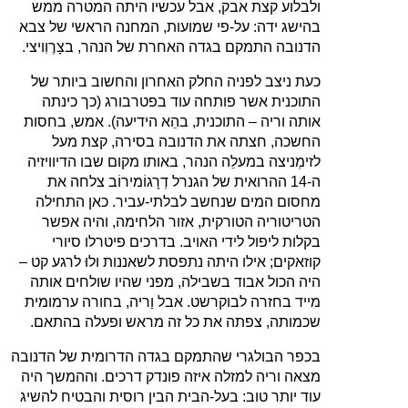
ולבלוע קצת אבק, אבל עכשיו היתה המטרה ממש
בהישג ידה: על-פי שמועות, המחנה הראשי של צבא
הדנובה התמקם בגדה האחרת של הנהר, בצָרֶוִויצי.
כעת ניצב לפניה החלק האחרון והחשוב ביותר של
התוכנית אשר פותחה עוד בפטרבורג (כך כינתה
אותה וריה – התוכנית, בהֵא הידיעה). אמש, בחסות
החשכה, חצתה את הדנובה בסירה, קצת מעל
לזימְניצה במעלֵה הנהר, באותו מקום שבו הדיוויזיה
ה-14 ההרואית של הגנרל דְרָגוֹמירוֹב צלחה את
מחסום המים שנחשב לבלתי-עביר. כאן התחילה
הטריטוריה הטורקית, אזור הלחימה, והיה אפשר
בקלות ליפול לידי האויב. בדרכים פיטרלו סיורי
קוזאקים; אילו היתה נתפסת לשאננות ולוּ לרגע קט –
היה הכול אבוד בשבילה, מפני שהיו שולחים אותה
מייד בחזרה לבוקרשט. אבל וַריה, בחורה ערמומית
שכמותה, צפתה את כל זה מראש ופעלה בהתאם.
בכפר הבולגרי שהתמקם בגדה הדרומית של הדנובה
מצאה וריה למזלה איזה פונדק דרכים. וההמשך היה
עוד יותר טוב: בעל-הבית הבין רוסית והבטיח להשיג