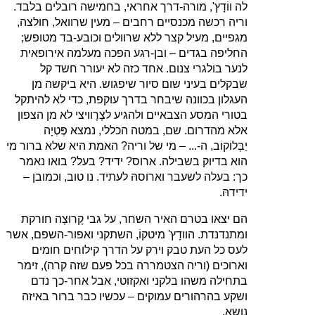
לה ווֹדָץ', מורה-דרך אחראי, בחמישה רובלים בלבד.
וריה רכשה מכנסיים רחבים – מעין שרוואל, חולצה,
מגפיים, מעיל קצר ללא שרוולים וכובע-בד מטופש;
החליפה בגדים – ובן-רגע הפכה מעלמה אירופאית
לנער בולגרי צנום. אחד כזה לא יעורר חשד קל
שבקלים בעיני שום סיור שיפגוש. היא ביקשה מן
העגלון בכוונה שיבחר בדרך עוקפת, כדי לא להיתקל
בטורי המסע הצבאיים ולהגיע לצָרֶוויצי לא מן הצפון
אלא מהדרום. שם, במטה הכללי, נמצא פֶּטְיָה
יַבְּלוֹקוֹב, ה-... – מי של וריה? האמת היא שלא ברור מי
הוא בדיוק בשבילה. ארוס? ידיד? בעל? בואו נאמר
כך: בעלה לשעבר וארוסהּ לעתיד. נו טוב, וכמובן –
ידידהּ.
הם יצאו בטרם האיר השחר, על גבי קָרוּצָה חורקת
ומתנדנדת. הוודָץ' מיטקוֹ, השתקני ואפור-השפם, אשר
לעס כל העת טבק וירק על הדרך קילוחים חומים
וארוכים (וריה הצטמררה בכל פעם שזה קרה), זימר
בתחילה משהו בלקני ואקזוטי, אבל אחר-כך נדם
ושקע בהרהורים עמוקים – עכשיו כבר ברור באיזה
נושא.