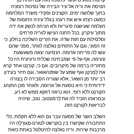
הטיסה את וריה אל עיר הבירה של נסיכוּת רומניה
בתוך שלושה ימים. הקצינים ופקידי משרד המלחמה
כמעט רצחו איש את רעהו בגלל עיניה החומות של
העלמה שעישנה סיגריות ולא הניחה לנשק את ידה
מתוך עיקרון. בכל תחנה הגישו לווריה פרחים
וסלסילות עם תות שדה. את הזֵרים השליכה בחלון, כי
זה המוני, וגם על התותים נאלצה לוותר, מפני שהם
עשו לה פריחה אדומה. הנסיעה יצאה משעשעת
ונעימה, אף-על-פי שמבחינה שכלית ורעיונית היו כל
מחזריה ברמה של מיקרובּים. אם כי, קוֹרְנֶט אחד קרא
את לָמַרְטֶן ואף שמע על שופּנהאואר, וגם חיזר בעידון
רב יותר מן השאר, אלא שוַוריה הסבירה לו בצורה
ידידותית כי היא נוסעת אל ארוסהּ, ולאחר מכן התנהג
הקורנֶט ללא דופי. הוא נראה דווקא ממש לא רע,
ובמראהו הזכיר לה את לֶרמונטוב. טוב, שיהיה
לבריאות לקורנֶט הזה.
השלב השני של מסעה עבר גם הוא ללא תקלות. כלי
התחבורה שקישרו בין בוקרשט לטוּרנוּ-מֶגוּרֶלֶה היו
מרכבות שירות. וריה נאלצה להיטלטל באחת כזאת