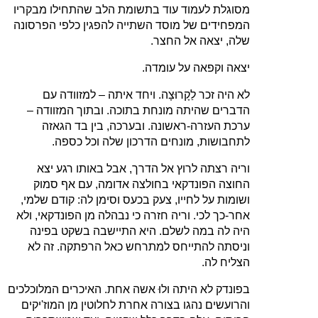
מסוגלת לעמוד עוד בתשומת הלב שהתחילו מבקריו
המפחידים של מוסד השתייה להפגין כלפי הפרסונה
שלה, יצאה אל החצר.
יצאה וקפאה על עומדה.
לא היה זכר לַקָרוּצָה. ויחד איתה – למזוודה עם
הדברים שהיתה מונחת בתוכה. ובתוך המזוודה –
ערכת העזרה-ראשונה. ובערכה, בין בד הגאזה
לתחבושות, מונחים הדרכון שלה וכל כספה.
וריה רצתה לרוץ אל הדרך, אבל באותו רגע יצא
החוצה הפונדקאי בחולצה אדומה, עם אף סמוק
ושומות על לחייו, צעק בכעס וסימן לה: קודם שלמי,
אחר-כך לכי. וריה חזרה כי נבהלה מן הפונדקאי, ולא
היה לה במה לשלם. היא התיישבה בשקט בפינה
וניסתה להתייחס למתרחש כאל הרפתקה. זה לא
הצליח לה.
בפונדק לא היתה ולוּ אשה אחת. האיכרים המלוכלכים
והרועשים נהגו בצורה אחרת לחלוטין מן המוז'יקים