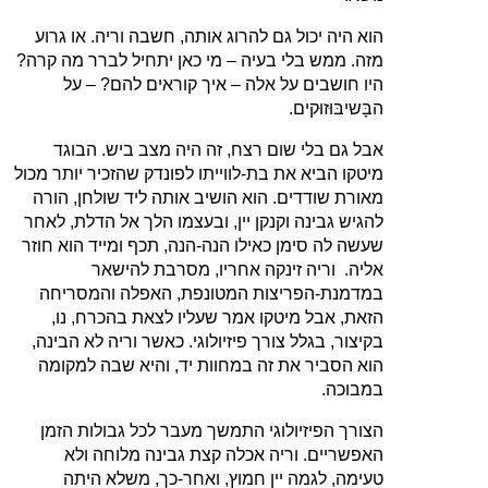
הוא היה יכול גם להרוג אותה, חשבה וריה. או גרוע
מזה. ממש בלי בעיה – מי כאן יתחיל לברר מה קרה?
היו חושבים על אלה – איך קוראים להם? – על
הבָּשיבּוּזוּקים.
אבל גם בלי שום רצח, זה היה מצב ביש. הבוגד
מיטקו הביא את בת-לווייתו לפונדק שהזכיר יותר מכול
מאורת שודדים. הוא הושיב אותה ליד שולחן, הורה
להגיש גבינה וקנקן יין, ובעצמו הלך אל הדלת, לאחר
שעשה לה סימן כאילו הנה-הנה, תכף ומייד הוא חוזר
אליה.
וריה זינקה אחריו, מסרבת להישאר
במדמנת-הפריצות המטונפת, האפלה והמסריחה
הזאת, אבל מיטקו אמר שעליו לצאת בהכרח, נו,
בקיצור, בגלל צורך פיזיולוגי. כאשר וריה לא הבינה,
הוא הסביר את זה במחוות יד, והיא שבה למקומה
במבוכה.
הצורך הפיזיולוגי התמשך מעבר לכל גבולות הזמן
האפשריים. וריה אכלה קצת גבינה מלוחה ולא
טעימה, לגמה יין חמוץ, ואחר-כך, משלא היתה